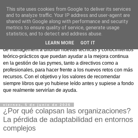
This site uses cookies from Google to deliver its services
Nuevo Viernes - Nuevo
and to analyze traffic. Your IP address and user-agent are
shared with Google along with performance and security
Libro
metrics to ensure quality of service, generate usage
statistics, and to detect and address abuse.
Nace con la misión de ayudar mediante la lectura de libros
LEARN MORE
GOT IT
de management a difundir nuevas técnicas y conocimientos
teórico-prácticos que puedan ayudar a la mejora continua
en la gestión de las pymes, tanto a directivos como a
profesionales, para hacer frente a los nuevos retos con más
recursos. Con el objetivo y los valores de recomendar
siempre libros que yo hubiese leído antes y supiese a fondo
que realmente servirían de ayuda.
viernes, 5 de junio de 2026
¿Por qué colapsan las organizaciones?
La pérdida de adaptabilidad en entornos
complejos