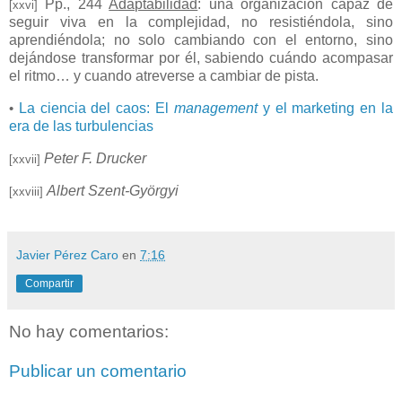
Pp., 244
Adaptabilidad
: una organización capaz de
[xxvi]
seguir viva en la complejidad, no resistiéndola, sino
aprendiéndola; no solo cambiando con el entorno, sino
dejándose transformar por él, sabiendo cuándo acompasar
el ritmo… y cuando atreverse a cambiar de pista.
La ciencia del caos: El
management
y el marketing en la
•
era de las turbulencias
Peter F. Drucker
[xxvii]
Albert Szent-Györgyi
[xxviii]
Javier Pérez Caro
en
7:16
Compartir
No hay comentarios:
Publicar un comentario