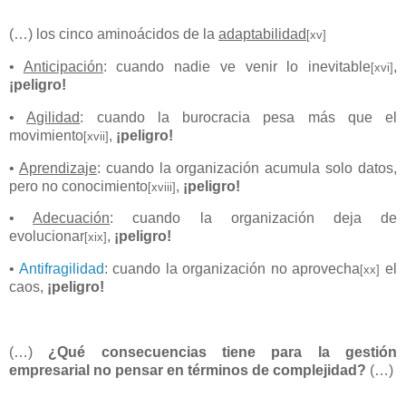
(…) los cinco aminoácidos de la
adaptabilidad
[xv]
•
Anticipación
: cuando nadie ve venir lo inevitable
,
[xvi]
¡peligro!
•
Agilidad
: cuando la burocracia pesa más que el
movimiento
,
¡peligro!
[xvii]
•
Aprendizaje
: cuando la organización acumula solo datos,
pero no conocimiento
,
¡peligro!
[xviii]
•
Adecuación
: cuando la organización deja de
evolucionar
,
¡peligro!
[xix]
•
Antifragilidad
: cuando la organización no aprovecha
el
[xx]
caos,
¡peligro!
(…)
¿Qué consecuencias tiene para la gestión
empresarial no pensar en términos de complejidad?
(…)