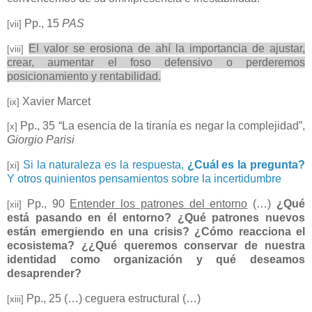
Pp., 15
PAS
[vii]
El valor se erosiona de ahí la importancia de ajustar,
[viii]
crear, aumentar el foso defensivo o perderemos
posicionamiento y rentabilidad.
Xavier Marcet
[ix]
Pp., 35 “La esencia de la tiranía es negar la complejidad”,
[x]
Giorgio Parisi
Si la naturaleza es la respuesta,
¿Cuál es la pregunta?
[xi]
Y otros quinientos pensamientos sobre la incertidumbre
Pp., 90
Entender los patrones del entorno
(…)
¿Qué
[xii]
está pasando en él entorno? ¿Qué patrones nuevos
están emergiendo en una crisis? ¿Cómo reacciona el
ecosistema? ¿¿Qué queremos conservar de nuestra
identidad como organización y qué deseamos
desaprender?
Pp., 25 (…) ceguera estructural (…)
[xiii]