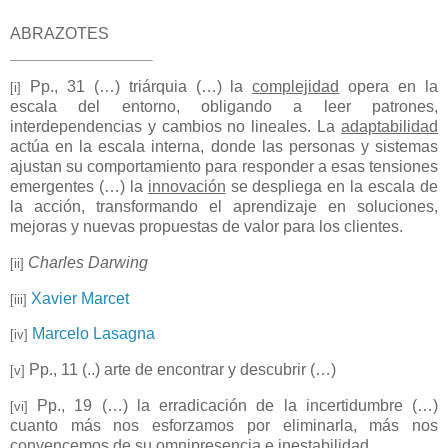
ABRAZOTES
Pp., 31 (…) triárquia (…) la
complejidad
opera en la
[i]
escala del entorno, obligando a leer patrones,
interdependencias y cambios no lineales. La
adaptabilidad
actúa en la escala interna, donde las personas y sistemas
ajustan su comportamiento para responder a esas tensiones
emergentes (…) la
innovación
se despliega en la escala de
la acción, transformando el aprendizaje en soluciones,
mejoras y nuevas propuestas de valor para los clientes.
Charles Darwing
[ii]
Xavier Marcet
[iii]
Marcelo Lasagna
[iv]
Pp., 11 (..) arte de encontrar y descubrir (…)
[v]
Pp., 19 (…) la erradicación de la incertidumbre (…)
[vi]
cuanto más nos esforzamos por eliminarla, más nos
convencemos de su omnipresencia e inestabilidad.