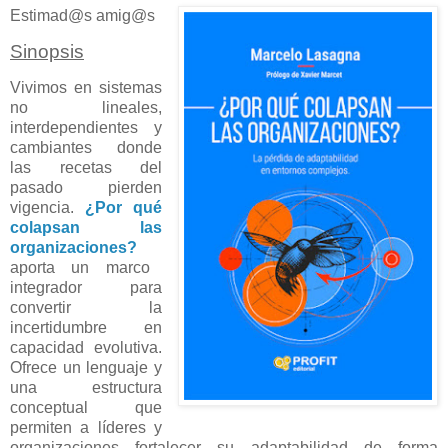
Estimad@s amig@s
Sinopsis
Vivimos en sistemas
no lineales,
interdependientes y
cambiantes donde
las recetas del
pasado pierden
vigencia.
¿Por qué
colapsan las
organizaciones?
aporta un marco
integrador para
convertir la
incertidumbre en
capacidad evolutiva.
Ofrece un lenguaje y
una estructura
conceptual que
permiten a líderes y
organizaciones fortalecer su adaptabilidad de forma