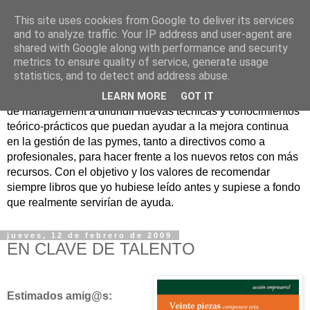
This site uses cookies from Google to deliver its services
Nuevo Viernes - Nuevo
and to analyze traffic. Your IP address and user-agent are
shared with Google along with performance and security
Libro
metrics to ensure quality of service, generate usage
statistics, and to detect and address abuse.
Nace con la misión de ayudar mediante la lectura de libros
LEARN MORE
GOT IT
de management a difundir nuevas técnicas y conocimientos
teórico-prácticos que puedan ayudar a la mejora continua
en la gestión de las pymes, tanto a directivos como a
profesionales, para hacer frente a los nuevos retos con más
recursos. Con el objetivo y los valores de recomendar
siempre libros que yo hubiese leído antes y supiese a fondo
que realmente servirían de ayuda.
jueves, 12 de febrero de 2009
EN CLAVE DE TALENTO
Estimados amig@s: