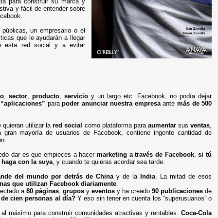
ta para construir su marca y
stiva y fácil de entender sobre
cebook.
 públicas, un empresario o el
ticas que le ayudarán a llegar
 esta red social y a evitar
io
,
sector
,
producto
,
servicio
y un largo etc. Facebook, no podía dejar
o
“aplicaciones”
para
poder anunciar nuestra empresa
ante
más de
500
quieran utilizar la
red social
como plataforma para
aumentar
sus
ventas
,
 la gran mayoría de usuarios de Facebook, contiene ingente cantidad de
ón.
puedo dar es que empieces a hacer
marketing
a través de Facebook
,
si tú
 haga con la suya
, y cuando te quieras acordar sea tarde.
ande del mundo por detrás de China
y de la
India
. La mitad de esos
nas que utilizan Facebook diariamente
.
nectado a
80 páginas
,
grupos
y
eventos
y ha creado
90 publicaciones
de
de cien personas al día?
Y eso sin tener en cuenta los “superusuarios” o
l máximo para construir comunidades atractivas y rentables.
Coca-Cola