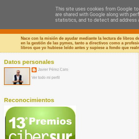
This site uses cookies from Google to 
are shared with Google along with per
Nuevo Viernes - Nuevo
statistics, and to detect and address 
Nace con la misión de ayudar mediante la lectura de libros 
en la gestión de las pymes, tanto a directivos como a profes
libros que yo hubiese leído antes y supiese a fondo que real
Datos personales
Javier Pérez Caro
Ver todo mi perfil
Reconocimientos