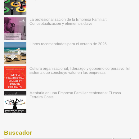
La profesionalización de la Empresa Familiar:
Conceptualización y elementos clave
Libros recomendados para el verano de 2026
Cultura organizacional, liderazgo y gobierno corporativo: El
sistema que construye valor en las empresas
Mentoría en una Empresa Familiar centenaria: El caso
Ferreira Costa
Buscador