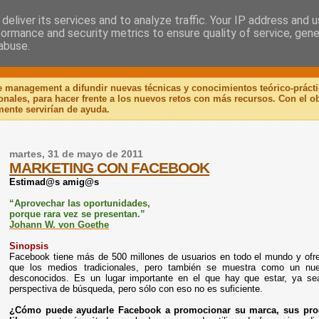
deliver its services and to analyze traffic. Your IP address and 
formance and security metrics to ensure quality of service, gen
 Libro
abuse.
de management a difundir nuevas técnicas y conocimientos teórico-práct
ionales, para hacer frente a los nuevos retos con más recursos. Con el 
mente servirían de ayuda.
martes, 31 de mayo de 2011
MARKETING CON FACEBOOK
Estimad@s amig@s
“Aprovechar las oportunidades,
porque rara vez se presentan.”
Johann W. von Goethe
Sinopsis
Facebook tiene más de 500 millones de usuarios en todo el mundo y o
que los medios tradicionales, pero también se muestra como un nue
desconocidos. Es un lugar importante en el que hay que estar, ya s
perspectiva de búsqueda, pero sólo con eso no es suficiente.
¿Cómo puede ayudarle Facebook a promocionar su marca, sus prod