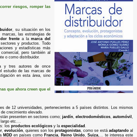
correr riesgos, romper las
ibuidor
, su situación en los
s marcas, las estrategias de
idor
frente
a la
marca del
 sectores y productos. Todo
gaciones y estadísticas más
 comercial, pero también al
te o como distribuidor.
ta y tres autores de once
el estudio de las marcas de
stigación en esta área, sino
onas que ahora creen que el
res de 12 universidades, pertenecientes a 5 países distintos. Los mismos
 de crecimiento elevado.
están presenten en sectores como;
jardín
,
electrodomésticos
,
automóvil
,
 largo etc.…
s: los
productos ecológicos
y la
especialidad
.
r
,
evolución
, quienes son los
protagonistas
, como se está
adaptando
al
la
MDD
en países como
Francia
,
Reino Unido
,
Suiza
,… te interesa este