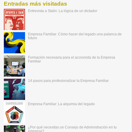
Entradas más visitadas
Entrevista a Stalin: La lógica de un dictador
Empresa Familiar: Cómo hacer del legado una palanca de
futuro
Formación necesaria para el accionista de la Empresa
Familiar
14 pasos para profesionalizar la Empresa Familiar
Empresa Familiar: La alquimia del legado
¿Por qué necesitas un Consejo de Administración en tu
empresa?