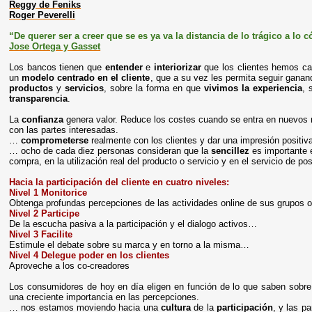
Reggy de Feniks
Roger Peverelli
“De querer ser a creer que se es ya va la distancia de lo trágico a lo 
Jose Ortega y Gasset
Los bancos tienen que
entender
e
interiorizar
que los clientes hemos ca
un
modelo centrado en el cliente
, que a su vez les permita seguir ganan
productos
y
servicios
, sobre la forma en que
vivimos la experiencia
, 
transparencia
.
La
confianza
genera valor. Reduce los costes cuando se entra en nuevos 
con las partes interesadas.
…
comprometerse
realmente con los clientes y dar una impresión positiva
… ocho de cada diez personas consideran que la
sencillez
es importante e
compra, en la utilización real del producto o servicio y en el servicio de po
Hacia la participación del cliente en cuatro niveles:
Nivel 1 Monitorice
Obtenga profundas percepciones de las actividades online de sus grupos 
Nivel 2 Participe
De la escucha pasiva a la participación y el dialogo activos…
Nivel 3 Facilite
Estimule el debate sobre su marca y en torno a la misma…
Nivel 4 Delegue poder en los clientes
Aproveche a los co-creadores
Los consumidores de hoy en día eligen en función de lo que saben sobre 
una creciente importancia en las percepciones.
… nos estamos moviendo hacia una
cultura
de la
participación
, y las p