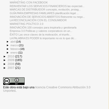
MARKETING CON FACEBOOK
REINVENTAR LOS SERVICIOS FINANCIEROS las expectati...
MARCAS DE DISTRIBUIDOR concepto, evolución, protag...
GUÍA PARA EMPRESAS FAMILIARES planificación legal ...
INNOVACIÓN DE SERVICIOS ABIERTOS Reinvente su nego...
LA RECONCILIACIÓN CON EL CONSUMIDOR
MARKETING POLÍTICO 2.0
INNOVACIÓN 100 consejos para inspirarla y gestionarla
Empresa 3.0 Políticas y valores corporativos en un...
ÉXITO Las once claves de la motivación, el triunfo...
LA PALABRA ES PODER lo importante no es lo que dic...
►
abril
(14)
►
marzo
(21)
►
febrero
(18)
►
enero
(11)
►
2010
(217)
►
2009
(165)
►
2008
(59)
►
2007
(21)
Este obra está bajo una
licencia Creative Commons Atribución 3.0
Unported
.