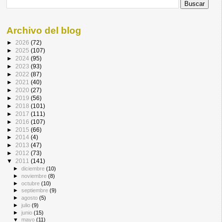
Archivo del blog
►
2026
(72)
►
2025
(107)
►
2024
(95)
►
2023
(93)
►
2022
(87)
►
2021
(40)
►
2020
(27)
►
2019
(56)
►
2018
(101)
►
2017
(111)
►
2016
(107)
►
2015
(66)
►
2014
(4)
►
2013
(47)
►
2012
(73)
▼
2011
(141)
►
diciembre
(10)
►
noviembre
(8)
►
octubre
(10)
►
septiembre
(9)
►
agosto
(5)
►
julio
(9)
►
junio
(15)
▼
mayo
(11)