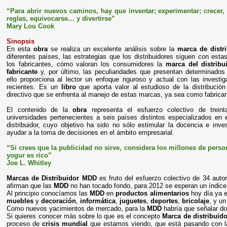
“Para abrir nuevos caminos, hay que inventar; experimentar; crecer, 
reglas, equivocarse… y divertirse”
Mary Lou Cook
Sinopsis
En esta
obra
se realiza un excelente análisis sobre la
marca de distr
diferentes países, las estrategias que los distribuidores siguen con esta
los fabricantes, cómo valoran los consumidores la
marca del distribu
fabricante
y, por último, las peculiaridades que presentan determinados
ello proporciona al lector un enfoque riguroso y actual con las investi
recientes. Es un
libro
que aporta valor al estudioso de la distribución
directivo que se enfrenta al manejo de estas marcas, ya sea como fabrican
El contenido de la
obra
representa el esfuerzo colectivo de trein
universidades pertenecientes a seis países distintos especializados en 
distribuidor, cuyo objetivo ha sido no sólo estimular la docencia e inve
ayudar a la toma de decisiones en el ámbito empresarial.
“Si crees que la publicidad no sirve, considera los millones de pers
yogur es rico”
Joe L. Whitley
Marcas de Distribuidor MDD
es fruto del esfuerzo colectivo de 34 auto
afirman que las
MDD
no han tocado fondo, para 2012 se esperan un índice
Al principio conocíamos las
MDD
en
productos
alimentarios
hoy día ya 
muebles
y
decoración
,
informática
,
juguetes
,
deportes
,
bricolaje
, y un
Como nuevos yacimientos de mercado, para la
MDD
habría que señalar do
Si quieres conocer más sobre lo que es el concepto
Marca de distribuido
proceso de
crisis mundial
que estamos viendo, que está pasando con 