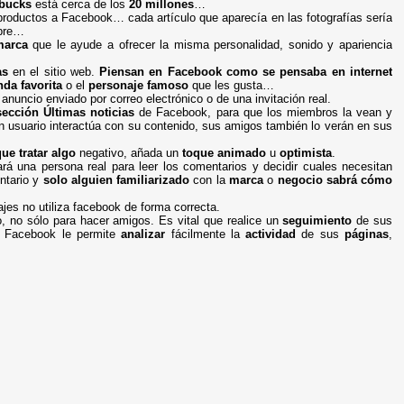
rbucks
está cerca de los
20 millones
…
productos a Facebook… cada artículo que aparecía en las fotografías sería
mbre…
marca
que le ayude a ofrecer la misma personalidad, sonido y apariencia
as
en el sitio web.
Piensan en Facebook como se pensaba en internet
nda favorita
o el
personaje famoso
que les gusta…
uncio enviado por correo electrónico o de una invitación real.
sección Últimas noticias
de Facebook, para que los miembros la vean y
 usuario interactúa con su contenido, sus amigos también lo verán en sus
ue tratar algo
negativo, añada un
toque animado
u
optimista
.
rá una persona real para leer los comentarios y decidir cuales necesitan
ntario y
solo alguien familiarizado
con la
marca
o
negocio sabrá cómo
es no utiliza facebook de forma correcta.
 no sólo para hacer amigos. Es vital que realice un
seguimiento
de sus
. Facebook le permite
analizar
fácilmente la
actividad
de sus
páginas
,