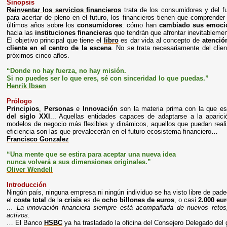
Sinopsis
Reinventar los servicios financieros
trata de los consumidores y del fut
para acertar de pleno en el futuro, los financieros tienen que comprender
últimos años sobre los
consumidores
: cómo han
cambiado sus emoci
hacia las
instituciones financieras
que tendrán que afrontar inevitableme
El objetivo principal que tiene el
libro
es dar vida al concepto de
atención
cliente en el centro de la escena
. No se trata necesariamente del client
próximos cinco años.
“Donde no hay fuerza, no hay misión.
Si no puedes ser lo que eres, sé con sinceridad lo que puedas.”
Henrik Ibsen
Prólogo
Principios
,
Personas
e
Innovación
son la materia prima con la que e
del siglo XXI
... Aquellas entidades capaces de adaptarse a la apari
modelos de negocio más flexibles y dinámicos, aquellos que puedan real
eficiencia son las que prevalecerán en el futuro ecosistema financiero…
Francisco Gonzalez
“Una mente que se estira para aceptar una nueva idea
nunca volverá a sus dimensiones originales.”
Oliver Wendell
Introducción
Ningún país, ninguna empresa ni ningún individuo se ha visto libre de pade
el
coste total
de la
crisis
es de
ocho billones de euros
, o casi
2.000 eu
… La innovación financiera siempre está acompañada de nuevos retos, 
activos
.
… El Banco
HSBC
ya ha trasladado la oficina del Consejero Delegado del