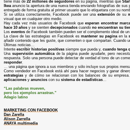
tiene más de
22 millones de seguidores
en su página, mientras que
Sta
Ikea
anuncio la apertura de una nueva tienda enviando fotografías de sus 
entregado de forma gratuita al primer usuario que lo etiquetara con su no
Si se utiliza correctamente, Facebook puede ser una
extensión
de su
visual que en cualquier otro medio.
Hay cada vez más usuarios de Facebook que
esperan encontrar marc
hace 10 años
y se sienten
decepcionados
cuando
no encuentran su tie
Los
eventos
de Facebook también pueden ser el complemento ideal de un an
La clave de las estrategias en Facebook es
mantener su pagina
en la
añadir contenido que les guste, que comenten o que compartan. Cuando un
Últimas noticias…
Intente
escribir historias positivas
siempre que pueda y,
cuando tenga q
Una
supervisión automática
de la página puede ayudarle, pero necesita
respuesta. Solo una persona puede detectar de verdad el tono de un come
responder
.
… una página que ignora a sus miembros y sólo incluye sus propios mensaj
Como vendedor en Facebook está ahí para hacer negocios y ganar dinero,
estrategias
y de cómo se relacionan con los balances de su empresa
aplicaciones
y
anuncios
con su
sistema de estadísticas
…
“Las palabras mueven,
pero los ejemplos arrastran.”
Adagio latino
MARKETING CON FACEBOOK
Dan Zarella
Alison Zarrella
ANAYA multimedia