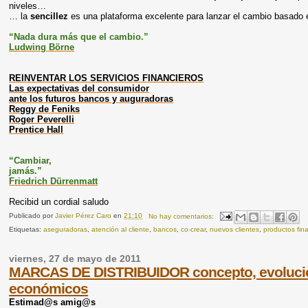
niveles…
… la
sencillez
es una plataforma excelente para lanzar el cambio basado 
“Nada dura más que el cambio.”
Ludwing Börne
REINVENTAR LOS SERVICIOS FINANCIEROS
Las expectativas del consumidor
ante los futuros bancos y auguradoras
Reggy de Feniks
Roger Peverelli
Prentice Hall
“Cambiar,
jamás.”
Friedrich Dürrenmatt
Recibid un cordial saludo
Publicado por
Javier Pérez Caro
en
21:10
No hay comentarios:
Etiquetas:
aseguradoras
,
atención al cliente
,
bancos
,
co-crear
,
nuevos clientes
,
productos fin
viernes, 27 de mayo de 2011
MARCAS DE DISTRIBUIDOR concepto, evolución,
económicos
Estimad@s amig@s