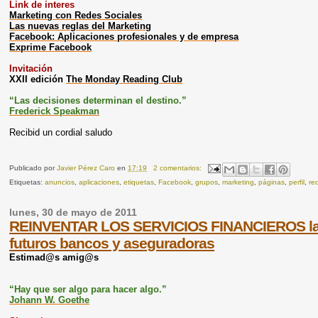
Link de interes
Marketing con Redes Sociales
Las nuevas reglas del Marketing
Facebook: Aplicaciones profesionales y de empresa
Exprime Facebook
Invitación
XXII edición
The Monday Reading Club
“Las decisiones determinan el destino.”
Frederick Speakman
Recibid un cordial saludo
Publicado por
Javier Pérez Caro
en
17:19
2 comentarios:
Etiquetas:
anuncios
,
aplicaciones
,
etiquetas
,
Facebook
,
grupos
,
marketing
,
páginas
,
perfil
,
re
lunes, 30 de mayo de 2011
REINVENTAR LOS SERVICIOS FINANCIEROS las 
futuros bancos y aseguradoras
Estimad@s amig@s
“Hay que ser algo para hacer algo.”
Johann W. Goethe