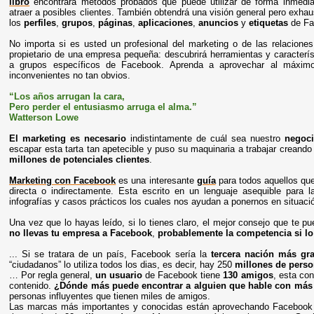
libro
encontrará métodos probados que puede utilizar de forma inmedia
atraer a posibles clientes. También obtendrá una visión general pero exhau
los
perfiles
,
grupos
,
páginas
,
aplicaciones
,
anuncios
y
etiquetas
de Fa
No importa si es usted un profesional del marketing o de las relaciones
propietario de una empresa pequeña: descubrirá herramientas y caracterís
a grupos específicos de Facebook. Aprenda a aprovechar al máximo
inconvenientes no tan obvios.
“Los años arrugan la cara,
Pero perder el entusiasmo arruga el alma.”
Watterson Lowe
El marketing es necesario
indistintamente de cuál sea nuestro
negoc
escapar esta tarta tan apetecible y puso su maquinaria a trabajar creand
millones de potenciales clientes
.
Marketing con Facebook
es una interesante
guía
para todos aquellos que 
directa o indirectamente. Esta escrito en un lenguaje asequible para
infografías y casos prácticos los cuales nos ayudan a ponernos en situaci
Una vez que lo hayas leído, si lo tienes claro, el mejor consejo que te 
no llevas tu empresa a Facebook
,
probablemente la competencia si lo
... Si se tratara de un país, Facebook sería la
tercera nación más gr
“ciudadanos” lo utiliza todos los dias, es decir, hay 250
millones de perso
… Por regla general,
un usuario
de Facebook tiene
130 amigos
, esta co
contenido.
¿Dónde más puede encontrar a alguien que hable con más 
personas influyentes que tienen miles de amigos.
Las marcas más importantes y conocidas están aprovechando Facebook a