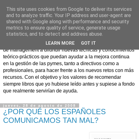
This site uses cookies from Google to deliver its services
Nuevo Viernes - Nuevo
and to analyze traffic. Your IP address and user-agent are
shared with Google along with performance and security
Libro
metrics to ensure quality of service, generate usage
statistics, and to detect and address abuse.
Nace con la misión de ayudar mediante la lectura de libros
LEARN MORE
GOT IT
de management a difundir nuevas técnicas y conocimientos
teórico-prácticos que puedan ayudar a la mejora continua
en la gestión de las pymes, tanto a directivos como a
profesionales, para hacer frente a los nuevos retos con más
recursos. Con el objetivo y los valores de recomendar
siempre libros que yo hubiese leído antes y supiese a fondo
que realmente servirían de ayuda.
jueves, 28 de agosto de 2008
¿POR QUÉ LOS ESPAÑOLES
COMUNICAMOS TAN MAL?