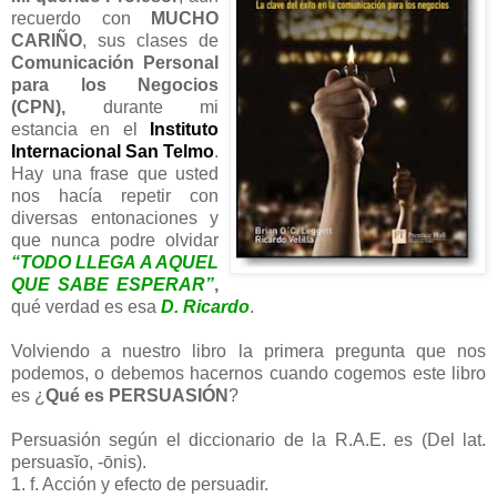
recuerdo con
MUCHO
CARIÑO
, sus clases de
Comunicación
Personal
para los Negocios
(CPN),
durante mi
estancia en el
Instituto
Internacional San Telmo
.
Hay una frase que usted
nos hacía repetir con
diversas entonaciones y
que nunca podre olvidar
“
TODO LLEGA A AQUEL
QUE SABE ESPERAR”
,
qué verdad es esa
D. Ricardo
.
Volviendo a nuestro libro la primera pregunta que nos
podemos, o debemos hacernos cuando cogemos este libro
es ¿
Qué es PERSUASIÓN
?
Persuasión según el diccionario de la R.A.E. es (Del lat.
persuasĭo, -ōnis).
1. f. Acción y efecto de persuadir.