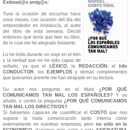
Estimad@s amig@s:
Tuve la ocasión de escuchar hace
unos meses, con ocasión del día del
emprendedor en Andalucía, al autor
del libro de esta semana. Decidí
entonces que tenía que leer su libro,
de lo cual me he alegrado bastante.
Lo he leído durante un viaje en el tren
y la verdad que no he sido capaz de
soltarlo, ya que el
LÉXICO
, la
REDACCIÓN
, el
hilo
CONDUCTOR
, los
EJEMPLOS
y demás complementos
que queramos ponerle me han atrapado en su lectura.
Su autor nos pregunta en el título
¿POR QUÉ
COMUNICAMOS TAN MAL LOS ESPAÑOLES?
Y yo
añado, o centro la pregunta
¿POR QUÉ COMUNICAMOS
TAN MAL LOS DIRECTIVOS?
Si fuésemos capaces de cuantificar el
COSTO
que nos
supone la mala comunicación tanto interna como
externamente en nuestras empresas, pero
no sólo en lo
ECONOMICO
, daríamos más valor a esta
ASIGNATURA