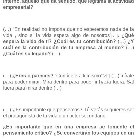
interno
,
aquello que da sentido
,
que legitima la actividad
empresarial?
(…) “En realidad no importa que no esperemos nada de la
vida , sino si la vida espera algo de nosotros”
.
¿Qué
[vii]
espera la vida de ti? ¿Cuál
es tu contribución?
(…)
¿Y
cuál es la contribución de tu empresa al mundo?
(…)
¿Cuál es su legado?
(…)
(…)
¿Eres o pareces?
“Conócete a ti mismo”
(…) mírate
[viii]
para poder mirar. Mira dentro para poder ir hacía fuera. Sal
fuera para mirar dentro (…)
(…) ¿Es importante que pensemos? Tú verás si quieres ser
el protagonista de tu vida o un actor secundario.
¿Es importante que en una empresa se fomente el
pensamiento crítico? ¿Se convertirán los equipos en un