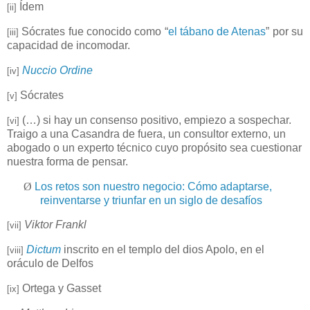
Ídem
[ii]
Sócrates fue conocido como “
el tábano de Atenas
” por su
[iii]
capacidad de incomodar.
Nuccio Ordine
[iv]
Sócrates
[v]
(…) si hay un consenso positivo, empiezo a sospechar.
[vi]
Traigo a una Casandra de fuera, un consultor externo, un
abogado o un experto técnico cuyo propósito sea cuestionar
nuestra forma de pensar.
Ø
Los retos son nuestro negocio: Cómo adaptarse,
reinventarse y triunfar en un siglo de desafíos
Viktor Frankl
[vii]
Dictum
inscrito en el templo del dios Apolo, en el
[viii]
oráculo de Delfos
Ortega y Gasset
[ix]