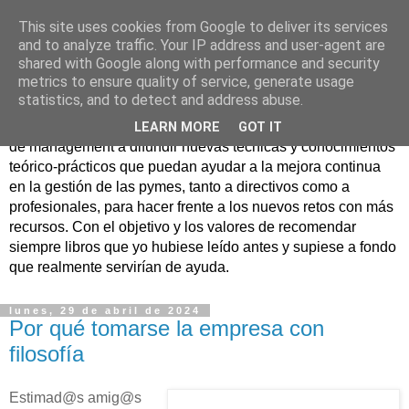
This site uses cookies from Google to deliver its services
Nuevo Viernes - Nuevo
and to analyze traffic. Your IP address and user-agent are
shared with Google along with performance and security
Libro
metrics to ensure quality of service, generate usage
statistics, and to detect and address abuse.
Nace con la misión de ayudar mediante la lectura de libros
LEARN MORE
GOT IT
de management a difundir nuevas técnicas y conocimientos
teórico-prácticos que puedan ayudar a la mejora continua
en la gestión de las pymes, tanto a directivos como a
profesionales, para hacer frente a los nuevos retos con más
recursos. Con el objetivo y los valores de recomendar
siempre libros que yo hubiese leído antes y supiese a fondo
que realmente servirían de ayuda.
lunes, 29 de abril de 2024
Por qué tomarse la empresa con
filosofía
Estimad@s amig@s