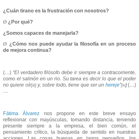
¿Cuán tirano es la frustración con nosotros?
Ø
¿Por qué?
¿Somos capaces de manejarla?
Ø
¿Cómo nos puede ayudar la filosofía en un proceso
de mejora continua?
(…)
“El verdadero filósofo debe ir siempre a contracorriente,
como el salmón en un rio. Su tarea es decir lo que el poder
no quiere oír
y, sobre todo, tiene que ser un
hereje
”
(…)
[iii]
[iv
]
…
Fátima Álvarez
nos propone en este breve ensayo
reflexionar con mayúsculas, tomando distancia, teniendo
presente siempre a la empresa, el bien común, el
pensamiento crítico, la búsqueda de sentido en nuestras
acciones. Las cosas buenas en tarros pequeños, los