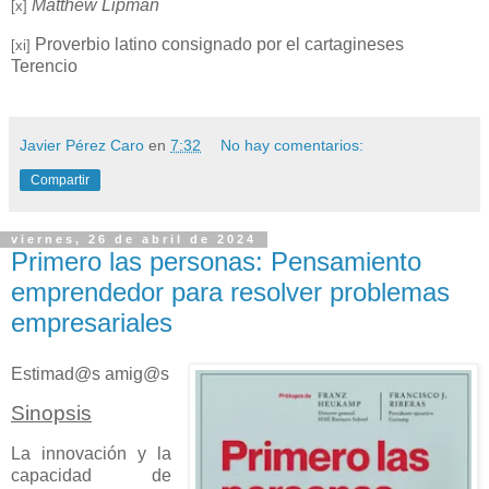
Matthew Lipman
[x]
Proverbio latino consignado por el cartagineses
[xi]
Terencio
Javier Pérez Caro
en
7:32
No hay comentarios:
Compartir
viernes, 26 de abril de 2024
Primero las personas: Pensamiento
emprendedor para resolver problemas
empresariales
Estimad@s amig@s
Sinopsis
La innovación y la
capacidad de