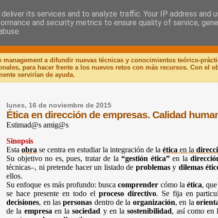
deliver its services and to analyze traffic. Your IP address and 
formance and security metrics to ensure quality of service, gen
 Libro
abuse.
de management a difundir nuevas técnicas y conocimientos teórico-práct
ionales, para hacer frente a los nuevos retos con más recursos. Con el 
mente servirían de ayuda.
lunes, 16 de noviembre de 2015
Ética en dirección de empresas. Calidad huma
Estimad@s amig@s
Sinopsis
Esta
obra
se centra en estudiar la integración de la
ética
en la
direcc
Su objetivo no es, pues, tratar de la
“gestión ética”
en la
direcció
técnicas–, ni pretende hacer un listado de
problemas
y
dilemas étic
ellos.
Su enfoque es más profundo: busca
comprender
cómo la
ética
, qu
se hace presente en todo el
proceso
directivo
. Se fija en partic
decisiones
, en las
personas
dentro de la
organización
, en la
orient
de la
empresa
en la
sociedad
y en la
sostenibilidad
, así como en 