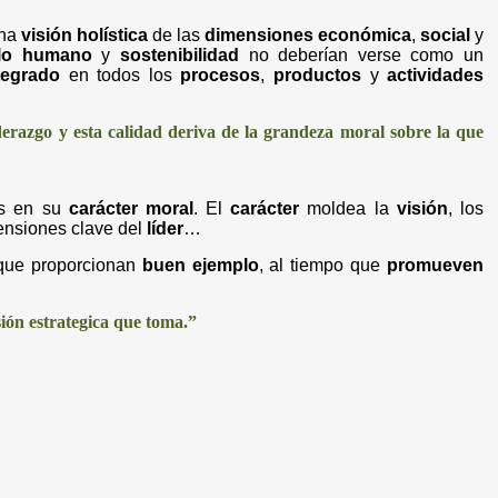
una
visión holística
de las
dimensiones económica
,
social
y
llo humano
y
sostenibilidad
no deberían verse como un
tegrado
en todos los
procesos
,
productos
y
actividades
derazgo y esta calidad deriva de la grandeza moral sobre la que
as en su
carácter moral
. El
carácter
moldea la
visión
, los
ensiones clave del
líder
…
ue proporcionan
buen ejemplo
, al tiempo que
promueven
sión estrategica que toma.”