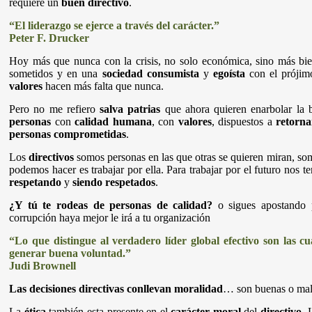
requiere un
buen directivo
.
“El liderazgo se ejerce a través del carácter.”
Peter F. Drucker
Hoy más que nunca con la crisis, no solo económica, sino más b
sometidos y en una
sociedad consumista
y
egoísta
con el prójim
valores
hacen más falta que nunca.
Pero no me refiero
salva patrias
que ahora quieren enarbolar la 
personas
con
calidad humana
, con
valores
, dispuestos a
retorna
personas comprometidas
.
Los
directivos
somos personas en las que otras se quieren miran, so
podemos hacer es trabajar por ella. Para trabajar por el futuro nos
respetando
y
siendo respetados
.
¿Y tú te rodeas de personas de calidad?
o sigues apostando
corrupción haya mejor le irá a tu organización
“Lo que distingue al verdadero líder global efectivo son las 
generar buena voluntad.”
Judi Brownell
Las decisiones directivas conllevan moralidad
… son buenas o mala
La
ética
también esta presente en el
carácter moral
del
directivo
. 