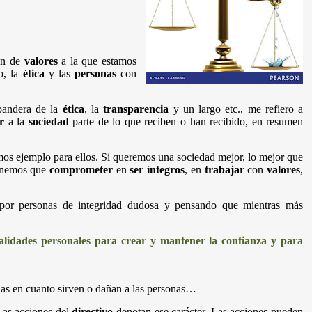
ien de
valores
a la que estamos
o, la
ética
y las
personas
con
bandera de la
ética
, la
transparencia
y un largo etc., me refiero a
r
a la
sociedad
parte de lo que reciben o han recibido, en resumen
mos ejemplo para ellos. Si queremos una sociedad mejor, lo mejor que
 tenemos que
comprometer
en
ser íntegros
, en
trabajar
con
valores
,
 por personas de integridad dudosa y pensando que mientras más
cualidades personales para crear y mantener la confianza y para
s en cuanto sirven o dañan a las personas…
Las acciones del
directivo
denotan ese carácter. Las acciones pueden