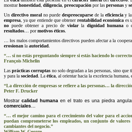
mostrar
honestidad
,
diligencia
,
preocupación
por las
personas
y
s
Un
directivo moral
no puede
despreocuparse
de la
eficiencia
y l
empresa
, ya que entiende que obtener
rentabilidad económica
es u
no
puede obtener a precio de
violar
la
dignidad humana
o c
resultados
… por
motivos éticos
.
… los malos comportamientos directivos pueden afectar a la coopera
erosionan
la
autoridad
.
“… si no estás preguntando siempre si estás haciendo lo correcto
François Michelin
Las
prácticas corruptas
no solo degradan a las personas, sino que 
y para la
sociedad
. La
ética
, al orientar hacia la excelencia human
“La dirección de empresas se refiere a las personas… la dirección
Peter F. Drucker
Mostrar
calidad humana
en el trato es una piedra angula
comerciales
…
“… el mejor camino para el crecimiento del valor para el accion
puedan comprometerse los empleados, un conjunto de valores q
cambiantes del negocio.”
William W. George