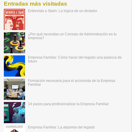
Entradas más visitadas
Entrevista a Stalin: La lógica de un dictador
¿Por qué necesitas un Consejo de Administración en tu
empresa?
Empresa Familiar: Cómo hacer del legado una palanca de
futuro
Formación necesaria para el accionista de la Empresa
Familiar
14 pasos para profesionalizar la Empresa Familiar
Empresa Familiar: La alquimia del legado