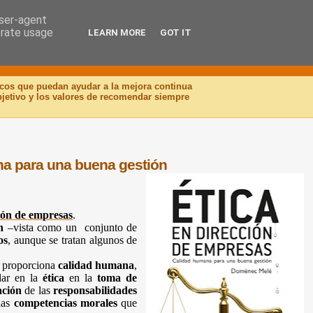
user-agent
erate usage
LEARN MORE
GOT IT
icos que puedan ayudar a la mejora continua
objetivo y los valores de recomendar siempre
na para una buena gestión
ión de empresas
.
n
–vista como un conjunto de
os
, aunque se tratan algunos de
e proporciona
calidad humana
,
ular en la
ética
en la
toma de
ación
de las
responsabilidades
las
competencias
morales
que