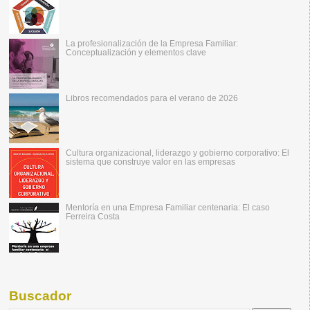
La profesionalización de la Empresa Familiar:
Conceptualización y elementos clave
Libros recomendados para el verano de 2026
Cultura organizacional, liderazgo y gobierno corporativo: El
sistema que construye valor en las empresas
Mentoría en una Empresa Familiar centenaria: El caso
Ferreira Costa
Buscador