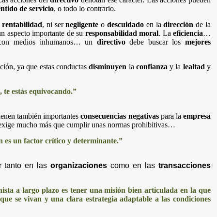
entido de servicio
, o todo lo contrario.
a
rentabilidad
, ni ser
negligente
o
descuidado
en la
dirección
de la
n aspecto importante de su
responsabilidad moral
. La
eficiencia
…
on medios inhumanos… un
directivo
debe buscar los
mejores
ción, ya que estas conductas
disminuyen
la
confianza
y la
lealtad
y
, te estás equivocando.”
tienen también importantes
consecuencias negativas
para la
empresa
a, exige mucho más que cumplir unas normas prohibitivas…
 es un factor crítico y determinante.”
r tanto en las
organizaciones
como en las
transacciones
ista a largo plazo es tener una misión bien articulada en la que
ue se vivan y una clara estrategia adaptable a las condiciones