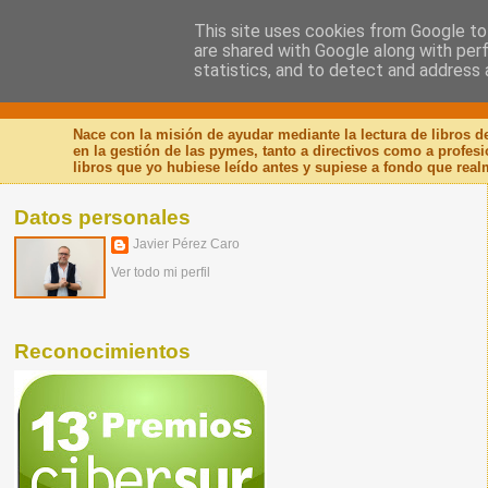
This site uses cookies from Google to 
are shared with Google along with per
Nuevo Viernes - Nuevo
statistics, and to detect and address 
Nace con la misión de ayudar mediante la lectura de libros 
en la gestión de las pymes, tanto a directivos como a profes
libros que yo hubiese leído antes y supiese a fondo que real
Datos personales
Javier Pérez Caro
Ver todo mi perfil
Reconocimientos