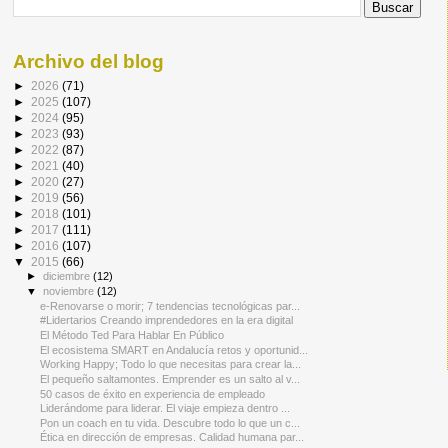
Archivo del blog
►
2026
(71)
►
2025
(107)
►
2024
(95)
►
2023
(93)
►
2022
(87)
►
2021
(40)
►
2020
(27)
►
2019
(56)
►
2018
(101)
►
2017
(111)
►
2016
(107)
▼
2015
(66)
►
diciembre
(12)
▼
noviembre
(12)
e-Renovarse o morir; 7 tendencias tecnológicas par...
#Lidertarios Creando imprendedores en la era digital
El Método Ted Para Hablar En Público
El ecosistema SMART en Andalucía retos y oportunid...
Working Happy; Todo lo que necesitas para crear la...
El pequeño saltamontes. Emprender es un salto al v...
50 casos de éxito en experiencia de empleado
Liderándome para liderar. El viaje empieza dentro ...
Pon un coach en tu vida. Descubre todo lo que un c...
Ética en dirección de empresas. Calidad humana par...