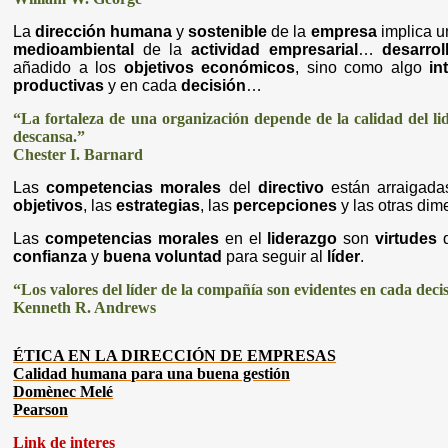
La
dirección humana
y
sostenible
de la
empresa
implica 
medioambiental
de la
actividad empresarial
…
desarro
añadido a los
objetivos económicos
, sino como algo
in
productivas
y en cada
decisión
…
“La fortaleza de una organización depende de la calidad del li
descansa.”
Chester I. Barnard
Las
competencias morales
del
directivo
están arraigad
objetivos
, las
estrategias
, las
percepciones
y las otras dim
Las
competencias morales
en el
liderazgo
son
virtudes
q
confianza
y
buena voluntad
para seguir al
líder
.
“Los valores del líder de la compañía son evidentes en cada deci
Kenneth R. Andrews
ÉTICA EN LA DIRECCIÓN DE EMPRESAS
Calidad humana para una buena gestión
Domènec Melé
Pearson
Link de interes