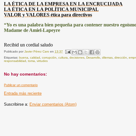
LA ÉTICA DE LA EMPRESA EN LA ENCRUCIJADA
LA ÉTICA EN LA POLÍTICA MUNICIPAL
VALOR y VALORES ética para directivos
“Yo es una palabra bien pequeña para contener nuestro egoísmo
Madame de Amiel-Lapeyre
Recibid un cordial saludo
Publicado por
Javier Pérez Caro
en
13:37
Etiquetas:
buena
,
calidad
,
corrupción
,
cultura
,
decisiones
,
Desarrollo
,
dilemas
,
dirección
,
empr
responsabilidad
,
toma
,
virtudes
No hay comentarios:
Publicar un comentario
Entrada más reciente
Suscribirse a:
Enviar comentarios (Atom)