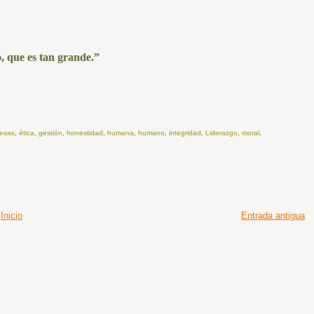
, que es tan grande.”
esas
,
ética
,
gestión
,
honestidad
,
humana
,
humano
,
integridad
,
Liderazgo
,
moral
,
Inicio
Entrada antigua