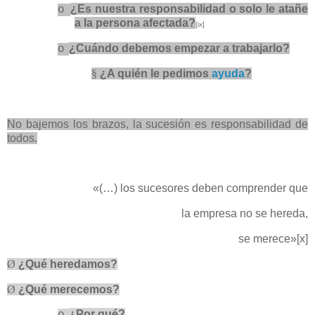
¿Es nuestra responsabilidad o solo le atañe
o
a la persona afectada?
[ix]
¿Cuándo debemos empezar a trabajarlo?
o
§
¿A quién le pedimos
ayuda
?
No bajemos los brazos, la sucesión es responsabilidad de
todos.
«(…) los sucesores deben comprender que
la empresa no se hereda,
se merece»
[x]
Ø
¿Qué heredamos?
Ø
¿Qué merecemos?
¿Por qué?