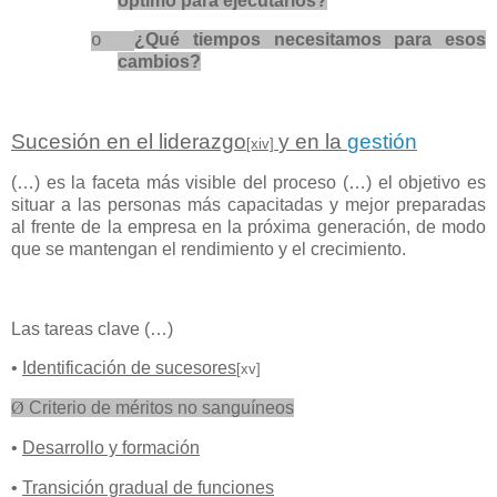
óptimo para ejecutarlos?
¿Qué tiempos necesitamos para esos
o
cambios?
Sucesión en el liderazgo
y en la
gestión
[xiv]
(…) es la faceta más visible del proceso (…) el objetivo es
situar a las personas más capacitadas y mejor preparadas
al frente de la empresa en la próxima generación, de modo
que se mantengan el rendimiento y el crecimiento.
Las tareas clave (…)
•
Identificación de sucesores
[xv]
Ø
Criterio de méritos no sanguíneos
•
Desarrollo y formación
•
Transición gradual de funciones