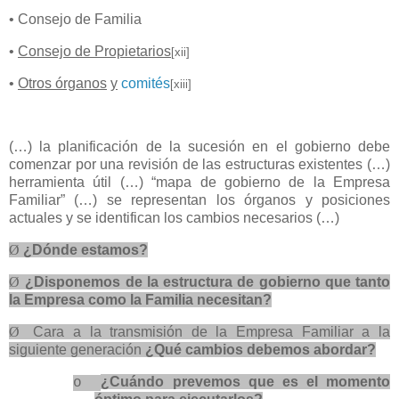
• Consejo de Familia
•
Consejo de Propietarios
[xii]
•
Otros órganos
y
comités
[xiii]
(…) la planificación de la sucesión en el gobierno debe
comenzar por una revisión de las estructuras existentes (…)
herramienta útil (…) “mapa de gobierno de la Empresa
Familiar” (…) se representan los órganos y posiciones
actuales y se identifican los cambios necesarios (…)
Ø
¿Dónde estamos?
Ø
¿Disponemos de la estructura de gobierno que tanto
la Empresa como la Familia necesitan?
Ø
Cara a la transmisión de la Empresa Familiar a la
siguiente generación
¿Qué cambios debemos abordar?
¿Cuándo prevemos que es el momento
o