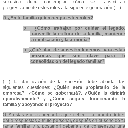
sucesión debe contemplar cómo se transmitirán
progresivamente estos roles a la siguiente generación (…)
Ø
¿En tu familia quien ocupa estos roles?
¿Cómo trabajan por cuidar el legado,
o
transmitir la cultura de la familia
,
mantener
la implicación y la armonía?
¿Qué plan de sucesión tenemos para estas
o
personas que son clave para la
consolidación del legado familiar?
(…) la planificación de la sucesión debe abordar las
siguientes cuestiones:
¿Quién será propietario de la
empresa?
,
¿Cómo se gobernará?
,
¿Quién la dirigirá
operativamente?
y
¿Cómo seguirá funcionando la
familia y apoyando el proyecto?
Ø
A éstas y otras preguntas que deben ir aflorando debes
darle respuestas a título personal, después en el seno de tu
rama familiar y a posteriori deberíais de consensuar una