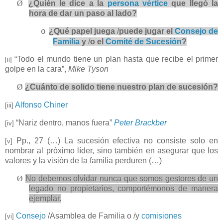
Ø
¿Quién le dice a la
persona vértice
que llegó la
hora de dar un paso al lado?
¿Qué papel juega
/
puede jugar el
Consejo de
o
Familia
y
/
o el
Comité de Sucesión
?
“Todo el mundo tiene un plan hasta que recibe el primer
[ii]
golpe en la cara”,
Mike Tyson
Ø
¿Cuánto de solido tiene nuestro plan de sucesión?
Alfonso Chiner
[iii]
“Nariz dentro, manos fuera”
Peter Brackber
[iv]
Pp., 27 (…) La sucesión efectiva no consiste solo en
[v]
nombrar al próximo líder, sino también en asegurar que los
valores y la visión de la familia perduren (…)
Ø
No debemos olvidar nunca que somos gestores de un
legado no propietarios, comportémonos de manera
ejemplar.
Consejo
/Asamblea de Familia o /y
comisiones
[vi]