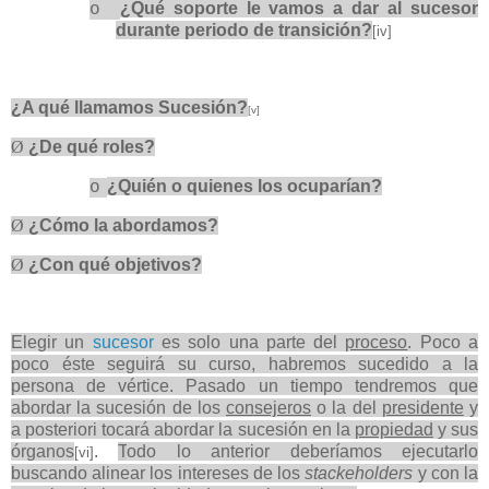
¿Qué soporte le vamos a dar al sucesor
o
durante periodo de transición?
[iv]
¿A qué llamamos Sucesión?
[v]
Ø
¿De qué roles?
¿Quién o quienes los ocuparían?
o
Ø
¿Cómo la abordamos?
Ø
¿Con qué objetivos?
Elegir un
sucesor
es solo una parte del
proceso
. Poco a
poco éste seguirá su curso, habremos sucedido a la
persona de vértice. Pasado un tiempo tendremos que
abordar la sucesión de los
consejeros
o la del
presidente
y
a posteriori tocará abordar la sucesión en la
propiedad
y sus
órganos
.
T
odo lo anterior deberíamos ejecutarlo
[vi]
buscando alinear los intereses de los
stackeholders
y con la