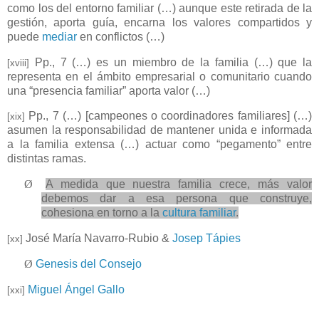
como los del entorno familiar (…) aunque este retirada de la
gestión, aporta guía, encarna los valores compartidos y
puede
mediar
en conflictos (…)
Pp., 7 (…) es un miembro de la familia (…) que la
[xviii]
representa en el ámbito empresarial o comunitario cuando
una “presencia familiar” aporta valor (…)
Pp., 7 (…) [campeones o coordinadores familiares] (…)
[xix]
asumen la responsabilidad de mantener unida e informada
a la familia extensa (…) actuar como “pegamento” entre
distintas ramas.
Ø
A medida que nuestra familia crece, más valor
debemos dar a esa persona que construye,
cohesiona en torno a la
cultura familiar
.
José María Navarro-Rubio &
Josep Tápies
[xx]
Ø
Genesis del Consejo
Miguel Ángel Gallo
[xxi]