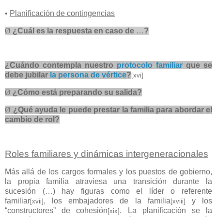
•
Planificación de contingencias
Ø
¿Cuál es la respuesta en caso de
…
?
¿Cuándo contempla nuestro
protocolo familiar
que se
debe jubilar
la persona de vértice
?
[xvi]
Ø
¿Cómo está preparando su salida?
Ø
¿Qué ayuda le puede prestar la familia para abordar el
cambio de rol?
Roles familiares y dinámicas intergeneracionales
Más allá de los cargos formales y los puestos de gobierno,
la propia familia atraviesa una transición durante la
sucesión (…) hay figuras como el líder o referente
familiar
, los embajadores de la familia
y los
[xvii]
[xviii]
“constructores” de cohesión
. La planificación se la
[xix]