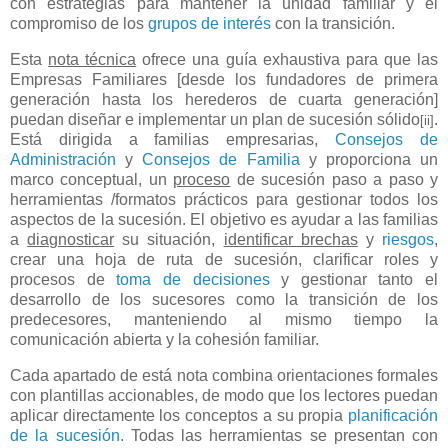
con estrategias para mantener la unidad familiar y el
compromiso de los
grupos de interés
con la transición.
Esta
nota técnica
ofrece una guía exhaustiva para que las
Empresas Familiares [desde los fundadores de primera
generación hasta los herederos de cuarta generación]
puedan diseñar e implementar un plan de sucesión sólido
.
[ii]
Está dirigida a familias empresarias,
Consejos de
Administración
y
Consejos de Familia
y proporciona un
marco conceptual, un
proceso
de sucesión paso a paso y
herramientas /formatos prácticos para gestionar todos los
aspectos de la sucesión. El objetivo es ayudar a las familias
a
diagnosticar
su situación,
identificar brechas
y
riesgos
,
crear una hoja de ruta de sucesión, clarificar roles y
procesos de
toma de decisiones
y gestionar tanto el
desarrollo de los sucesores como la transición de los
predecesores, manteniendo al mismo tiempo la
comunicación abierta y la cohesión familiar.
Cada apartado de está nota combina orientaciones formales
con plantillas accionables, de modo que los lectores puedan
aplicar directamente los conceptos a su propia
planificación
de la sucesión
. Todas las herramientas se presentan con