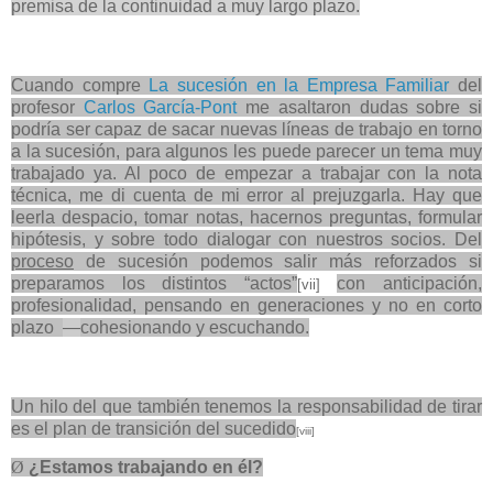
premisa de la continuidad a muy largo plazo.
Cuando compre
La sucesión en la Empresa Familiar
del
profesor
Carlos García-Pont
me asaltaron dudas sobre si
podría ser capaz de sacar nuevas líneas de trabajo en torno
a la sucesión, para algunos les puede parecer un tema muy
trabajado ya. Al poco de empezar a trabajar con la nota
técnica, me di cuenta de mi error al prejuzgarla. Hay que
leerla despacio, tomar notas, hacernos preguntas, formular
hipótesis, y sobre todo dialogar con nuestros socios. Del
proceso
de sucesión podemos salir más reforzados si
preparamos los distintos “actos”
con anticipación,
[vii]
profesionalidad, pensando en generaciones y no en corto
plazo
—
cohesionando y escuchando.
Un hilo del que también tenemos la responsabilidad de tirar
es el plan de transición del sucedido
[viii]
Ø
¿Estamos trabajando en él?