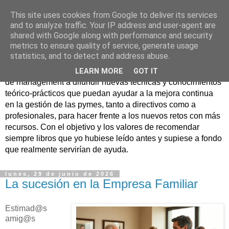
This site uses cookies from Google to deliver its services
Nuevo Viernes - Nuevo
and to analyze traffic. Your IP address and user-agent are
shared with Google along with performance and security
Libro
metrics to ensure quality of service, generate usage
statistics, and to detect and address abuse.
Nace con la misión de ayudar mediante la lectura de libros
LEARN MORE
GOT IT
de management a difundir nuevas técnicas y conocimientos
teórico-prácticos que puedan ayudar a la mejora continua
en la gestión de las pymes, tanto a directivos como a
profesionales, para hacer frente a los nuevos retos con más
recursos. Con el objetivo y los valores de recomendar
siempre libros que yo hubiese leído antes y supiese a fondo
que realmente servirían de ayuda.
lunes, 29 de junio de 2026
La sucesión en la Empresa Familiar
Estimad@s
amig@s