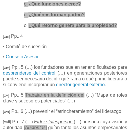
¿Qué funciones ejerce?
o
¿Quiénes forman parten?
o
¿Qué retorno genera para la propiedad?
o
Pp., 4
[xiii]
• Comité de sucesión
•
Consejo Asesor
Pp., 5 (…) los fundadores suelen tener dificultades para
[xiv]
desprenderse del control
(…) en generaciones posteriores
puede ser necesario decidir qué rama o qué primo liderará o
si conviene incorporar un
director general externo
.
Pp., 5
Trabajar en la definición del
(…) “Mapa de roles
[xv]
clave y sucesores potenciales” (…)
Pp., 6 (…) prevenir el “atrincheramiento” del liderazgo
[xvi]
Pp., 7 (…)
Elder statesperson
(…) persona cuya visión y
[xvii]
autoridad
[
Auctoritas
]
guían tanto los asuntos empresariales