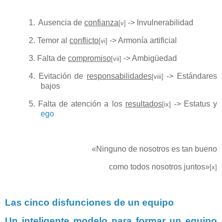
1.
Ausencia de
confianza
-> Invulnerabilidad
[v]
2. Temor al
conflicto
-> Armonía artificial
[vi]
3. Falta de
compromiso
-> Ambigüedad
[vii]
4. Evitación de
responsabilidades
-> Estándares
[viii]
bajos
5. Falta de atención a los
resultados
-> Estatus y
[ix]
ego
«Ninguno de nosotros es tan bueno
como todos nosotros juntos»
[x]
Las cinco disfunciones de un equipo
Un inteligente modelo para formar un equipo