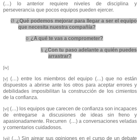
(…) lo anterior requiere niveles de disciplina y
perseverancia que pocos equipos pueden ejercer.
Ø
¿Qué podemos mejorar para llegar a ser el equipo
que necesita nuestra compañía?
¿A qué te vas a comprometer?
o
§
¿Con tu paso adelante a quién puedes
arrastrar?
[iv]
(…) entre los miembros del equipo (…) que no están
[v]
dispuestos a abrirse ante los otros para aceptar errores y
debilidades imposibilitan la construcción de los cimientos
de la confianza.
(…) los equipos que carecen de confianza son incapaces
[vi]
de entregarse a discusiones de ideas sin freno y
apasionadamente. Recurren (…) a conversaciones veladas
y comentarios cuidadosos.
(…) Sin airear sus opiniones en el curso de un debate
[vii]