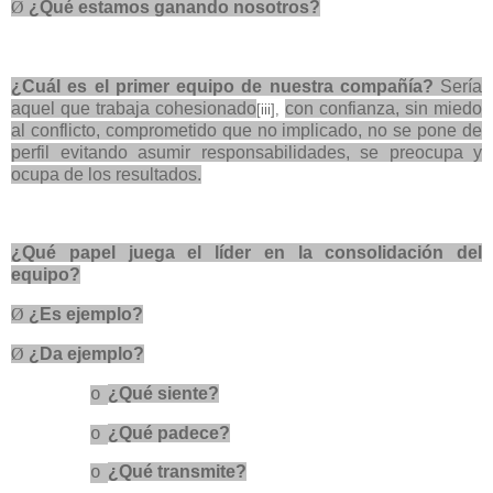
Ø
¿Qué estamos ganando nosotros?
¿Cuál es el primer equipo de nuestra compañía?
Sería
aquel que trabaja cohesionado
con confianza, sin miedo
[iii],
al conflicto, comprometido que no implicado, no se pone de
perfil evitando asumir responsabilidades, se preocupa y
ocupa de los resultados.
¿Qué papel juega el líder en la consolidación del
equipo?
Ø
¿Es ejemplo?
Ø
¿Da ejemplo?
¿Qué siente?
o
¿Qué padece?
o
¿Qué transmite?
o