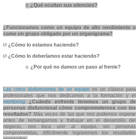
¿Qué ocultan sus silencios?
o
¿Funcionamos como un equipo de alto rendimiento o
como un grupo obligado por un organigrama?
Ø
¿Cómo lo estamos haciendo?
Ø
¿Cómo lo deberíamos estar haciendo?
¿Por qué no damos un paso al frente?
o
Las cinco disfunciones de un equipo
es un clásico para
profesionales que nos dedicamos a la formación y el
mentoring
¿Cuándo enfrente tenemos un grupo de
personas disfuncional cómo comprometernos con los
resultados?
Más veces de las que nos podemos esperar
antes de remangarnos y trabajar en el desarrollo del
negocio, nos toca unir al equipo, sin personas
comprometidas, difícilmente lograremos los resultados
esperados.