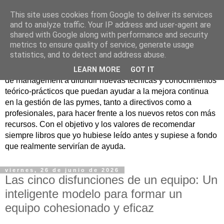
This site uses cookies from Google to deliver its services
Nuevo Viernes - Nuevo
and to analyze traffic. Your IP address and user-agent are
shared with Google along with performance and security
Libro
metrics to ensure quality of service, generate usage
statistics, and to detect and address abuse.
Nace con la misión de ayudar mediante la lectura de libros
LEARN MORE
GOT IT
de management a difundir nuevas técnicas y conocimientos
teórico-prácticos que puedan ayudar a la mejora continua
en la gestión de las pymes, tanto a directivos como a
profesionales, para hacer frente a los nuevos retos con más
recursos. Con el objetivo y los valores de recomendar
siempre libros que yo hubiese leído antes y supiese a fondo
que realmente servirían de ayuda.
viernes, 26 de junio de 2026
Las cinco disfunciones de un equipo: Un
inteligente modelo para formar un
equipo cohesionado y eficaz