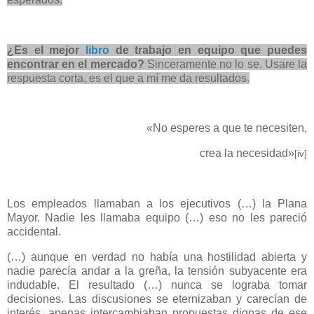
¿Es el mejor
libro
de trabajo en equipo que puedes
encontrar en el mercado?
Sinceramente no lo se. Usare la
respuesta corta, es el que a mí me da resultados.
«No esperes a que te necesiten,
crea la necesidad»
[iv]
Los empleados llamaban a los ejecutivos (…) la Plana
Mayor. Nadie les llamaba equipo (…) eso no les pareció
accidental.
(…) aunque en verdad no había una hostilidad abierta y
nadie parecía andar a la greña, la tensión subyacente era
indudable. El resultado (…) nunca se lograba tomar
decisiones. Las discusiones se eternizaban y carecían de
interés, apenas intercambiaban propuestas dignas de ese