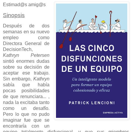
Estimad@s amig@s
Sinopsis
Después de dos
semanas en su nuevo
empleo como
Directora General de
DecisionTech,
Kathryn Petersen
sintió enormes dudas
sobre su decisión de
aceptar ese trabajo.
Sin embargo,
Kathryn
sabía que había
pocas posibilidades
de que renunciara... ,
nada la excitaba tanto
como un desafío.
Pero lo que no pudo
imaginar fue que se
encontraría con un
equipo totalmente disfuncional, y que sus miembros