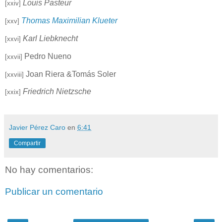
Louis Pasteur
[xxiv]
Thomas Maximilian Klueter
[xxv]
Karl Liebknecht
[xxvi]
Pedro Nueno
[xxvii]
Joan Riera &Tomás Soler
[xxviii]
Friedrich Nietzsche
[xxix]
Javier Pérez Caro
en
6:41
Compartir
No hay comentarios:
Publicar un comentario