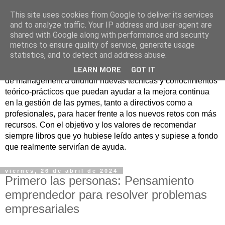
This site uses cookies from Google to deliver its services
Nuevo Viernes - Nuevo
and to analyze traffic. Your IP address and user-agent are
shared with Google along with performance and security
Libro
metrics to ensure quality of service, generate usage
statistics, and to detect and address abuse.
Nace con la misión de ayudar mediante la lectura de libros
LEARN MORE
GOT IT
de management a difundir nuevas técnicas y conocimientos
teórico-prácticos que puedan ayudar a la mejora continua
en la gestión de las pymes, tanto a directivos como a
profesionales, para hacer frente a los nuevos retos con más
recursos. Con el objetivo y los valores de recomendar
siempre libros que yo hubiese leído antes y supiese a fondo
que realmente servirían de ayuda.
viernes, 26 de abril de 2024
Primero las personas: Pensamiento
emprendedor para resolver problemas
empresariales