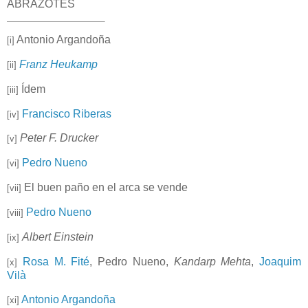
ABRAZOTES
Antonio Argandoña
[i]
Franz Heukamp
[ii]
Ídem
[iii]
Francisco Riberas
[iv]
Peter F. Drucker
[v]
Pedro Nueno
[vi]
El buen paño en el arca se vende
[vii]
Pedro Nueno
[viii]
Albert Einstein
[ix]
Rosa M. Fité
, Pedro Nueno,
Kandarp Mehta
,
Joaquim
[x]
Vilà
Antonio Argandoña
[xi]