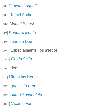
Giovanni Agnelli
[xii]
Rafael Andreu
[xiii]
Marcel Proust
[xiv]
Kandarp Mehta
[xv]
Joan de Dou
[xvi]
Especialmente, los miedos.
[xvii]
Guido Stein
[xviii]
Ídem
[xix]
Mireia las Heras
[xx]
Ignacio Ferrero
[xxi]
Alfred Sonnenfeld
[xxii]
Vicente Font
[xxiii]