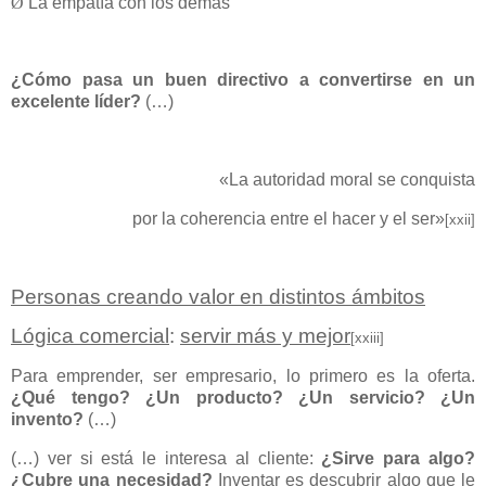
Ø
La empatía con los demás
¿Cómo pasa un buen directivo a convertirse en un
excelente líder?
(…)
«La autoridad moral se conquista
por la coherencia entre el hacer y el ser»
[xxii]
Personas creando valor en distintos ámbitos
Lógica comercial
:
servir más y mejor
[xxiii]
Para emprender, ser empresario, lo primero es la oferta.
¿Qué tengo? ¿Un producto? ¿Un servicio? ¿Un
invento?
(…)
(…) ver si está le interesa al cliente:
¿Sirve para algo?
¿Cubre una necesidad?
Inventar es descubrir algo que le