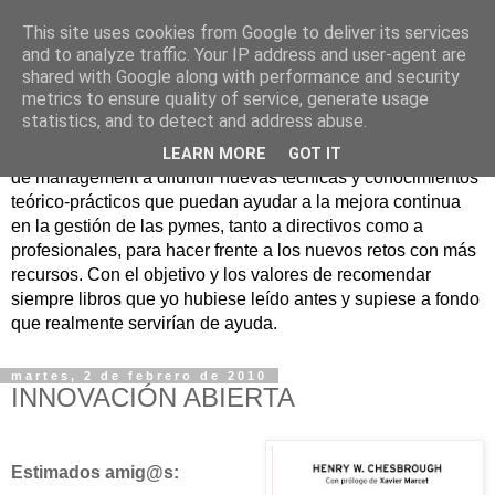
This site uses cookies from Google to deliver its services
Nuevo Viernes - Nuevo
and to analyze traffic. Your IP address and user-agent are
shared with Google along with performance and security
Libro
metrics to ensure quality of service, generate usage
statistics, and to detect and address abuse.
Nace con la misión de ayudar mediante la lectura de libros
LEARN MORE
GOT IT
de management a difundir nuevas técnicas y conocimientos
teórico-prácticos que puedan ayudar a la mejora continua
en la gestión de las pymes, tanto a directivos como a
profesionales, para hacer frente a los nuevos retos con más
recursos. Con el objetivo y los valores de recomendar
siempre libros que yo hubiese leído antes y supiese a fondo
que realmente servirían de ayuda.
martes, 2 de febrero de 2010
INNOVACIÓN ABIERTA
Estimados amig@s: