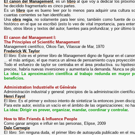
El canon del Management
, es un
libro
al que voy a dedicar los próximo
he decidido fragmentarlo es cinco partes.
Es un
libro
que es bueno leer por lo menos para adquirir una cultura s
cuantas corrientes se han identificado.
Una
obra
regia
, no solamente para leer sino, también como fuente de co
histórico en el que se escribió (esto lo veo de vital importancia, para enten
libro, otros libros y textos del autor, fuentes para profundizar, y por último l
El canon del Management I:
The Principles of Scientific Management
Management científico, Oikos-Tan, Vilassar de Mar, 1970
Frederick W. Taylor
El libro: Éste es el primer libro de Management digno de figurar en el canon
... el más antiguo, el que marca un alinea de pensamiento cuya proyección l
Todo el esfuerzo de taylor se centraba en el área productiva. su hipótesi
precios, habría nuevas inversiones y aumentaría la demanda. Nunca se pla
La idea: La aproximación científica al trabajo redunda en mayor 
beneficios
.
Administration Industrielle et Générale
Administración industrial y general: principios de la administración científ
Henri Fayol
El libro: Es el primer y exitoso intento de sintetizar la entonces joven dis
Para este autor, existía un vacío en el ámbito de las organizaciones; no hab
La idea: Dirigir es prever, organizar, mandar, coordinar y controlar
.
How to Win Friends & Influence People
Como ganar amigos e influir en las personas, Elipse, 2009
Dale Carnegie
El libro: Sin ninguna duda, el primer libro de autoayuda publicado en el