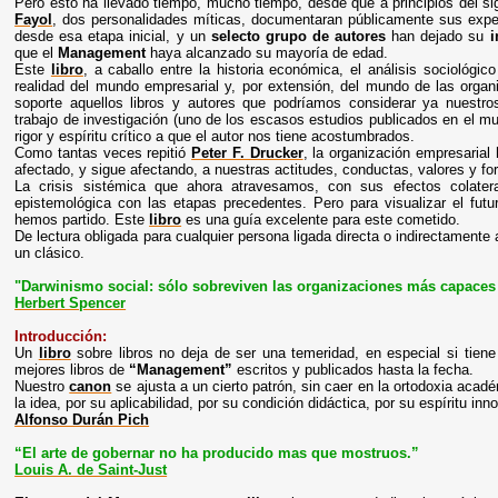
Pero esto ha llevado tiempo, mucho tiempo, desde que a principios del s
Fayol
, dos personalidades míticas, documentaran públicamente sus exper
desde esa etapa inicial, y un
selecto grupo de autores
han dejado su
i
que el
Management
haya alcanzado su mayoría de edad.
Este
libro
, a caballo entre la historia económica, el análisis sociológico 
realidad del mundo empresarial y, por extensión, del mundo de las org
soporte aquellos libros y autores que podríamos considerar ya nuestr
trabajo de investigación (uno de los escasos estudios publicados en el mu
rigor y espíritu crítico a que el autor nos tiene acostumbrados.
Como tantas veces repitió
Peter F. Drucker
, la organización empresarial
afectado, y sigue afectando, a nuestras actitudes, conductas, valores y f
La crisis sistémica que ahora atravesamos, con sus efectos colate
epistemológica con las etapas precedentes. Pero para visualizar el f
hemos partido. Este
libro
es una guía excelente para este cometido.
De lectura obligada para cualquier persona ligada directa o indirectament
un clásico.
"Darwinismo social: sólo sobreviven las organizaciones más capaces 
Herbert Spencer
Introducción:
Un
libro
sobre libros no deja de ser una temeridad, en especial si tien
mejores libros de
“Management”
escritos y publicados hasta la fecha.
Nuestro
canon
se ajusta a un cierto patrón, sin caer en la ortodoxia acad
la idea, por su aplicabilidad, por su condición didáctica, por su espíritu i
Alfonso Durán Pich
“El arte de gobernar no ha producido mas que mostruos.”
Louis A. de Saint-Just