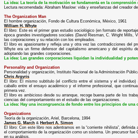
La idea: La teoría de la motivación se fundamenta en la comprensión
Lectura recomendada: Abraham Maslow: vida y enseñanzas del creador de 
The Organization Man
El hombre organización, Fondo de Cultura Económica, México, 1961
William H. Whyte
El libro: Este es el primer gran estudio sociológico (en formato de report
época grandes investigadores sociales (David Riesman, C. Wright Mills, V
las corporaciones y su relación con los empleados.
El libro es apasionante y refleja una y otra vez las contradicciones del p
Whyte era un firme defensor del capitalismo americano y del espíritu d
adoptando las grandes corporaciones.
La idea: Las grandes corporaciones liquidan la individualidad y pote
Personality and Organization
Personalidad y organización, Instituto Nacional de la Administración Públi
Chris Argyris
El libro: El mismo subtitulo (el conflicto entre el sistema y el individ
caballo entre el ensayo académico y el informe profesional, que contin
primera vez.
El libro es ambicioso desde su arranque, recoge buena parte de los traba
ciencias del comportamiento en el estudio de las organizaciones.
La idea: Hay una incongruencia de fondo entre los principios de una 
Organizations
Teoría de la organización, Ariel, Barcelona, 1994
James G. March
&
Herbert A. Simon
El libro: Con este libro nos adentramos en la “corriente nihilista”, definida 
el comportamiento de la organización como un sistema. Un precursor fue Ch
en su análisis.