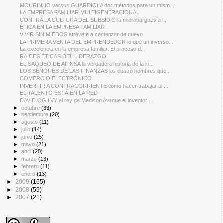
MOURINHO versus GUARDIOLA dos métodos para un mism...
LA EMPRESA FAMILIAR MULTIGENERACIONAL
CONTRA LA CULTURA DEL SUBSIDIO la microburguesía l...
ÉTICA EN LA EMPRESA FAMILIAR
VIVIR SIN MIEDOS atrévete a comenzar de nuevo
LA PRIMERA VENTA DEL EMPRENDEDOR lo que un inverso...
La excelencia en la empresa familiar: El proceso d...
RAICES ÉTICAS DEL LIDERAZGO
EL SAQUEO DE AFINSA la verdadera historia de la in...
LOS SEÑORES DE LAS FINANZAS los cuatro hombres que...
COMERCIO ELECTRÓNICO
INVERTIR A CONTRACORRIENTE cómo hacer trabajar al ...
EL TALENTO ESTÁ EN LA RED
DAVID OGILVY el rey de Madison Avenue el inventor ...
►
octubre
(33)
►
septiembre
(20)
►
agosto
(11)
►
julio
(14)
►
junio
(25)
►
mayo
(21)
►
abril
(20)
►
marzo
(13)
►
febrero
(11)
►
enero
(13)
►
2009
(165)
►
2008
(59)
►
2007
(21)