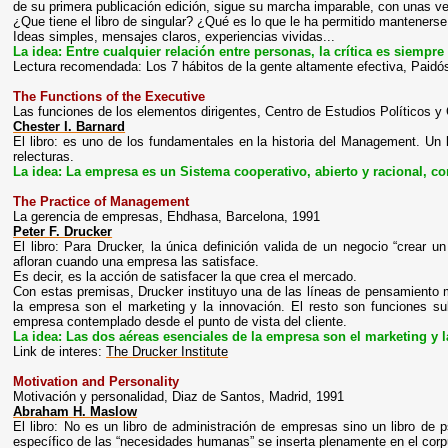
de su primera publicación edición, sigue su marcha imparable, con unas ve
¿Que tiene el libro de singular? ¿Qué es lo que le ha permitido mantenerse
Ideas simples, mensajes claros, experiencias vividas...
La idea: Entre cualquier relación entre personas, la crítica es siempr
Lectura recomendada: Los 7 hábitos de la gente altamente efectiva, Paidó
The Functions of the Executive
Las funciones de los elementos dirigentes, Centro de Estudios Políticos y
Chester I. Barnard
El libro: es uno de los fundamentales en la historia del Management. Un li
relecturas.
La idea: La empresa es un Sistema cooperativo, abierto y racional, 
The Practice of Management
La gerencia de empresas, Ehdhasa, Barcelona, 1991
Peter F. Drucker
El libro: Para Drucker, la única definición valida de un negocio “crear 
afloran cuando una empresa las satisface.
Es decir, es la acción de satisfacer la que crea el mercado.
Con estas premisas, Drucker instituyo una de las líneas de pensamiento 
la empresa son el marketing y la innovación. El resto son funciones su
empresa contemplado desde el punto de vista del cliente.
La idea: Las dos aéreas esenciales de la empresa son el marketing y l
Link de interes:
The Drucker Institute
Motivation and Personality
Motivación y personalidad, Diaz de Santos, Madrid, 1991
Abraham H. Maslow
El libro: No es un libro de administración de empresas sino un libro de ps
específico de las “necesidades humanas” se inserta plenamente en el corpu