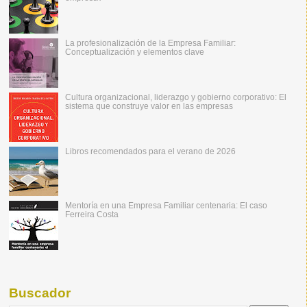
La profesionalización de la Empresa Familiar:
Conceptualización y elementos clave
Cultura organizacional, liderazgo y gobierno corporativo: El
sistema que construye valor en las empresas
Libros recomendados para el verano de 2026
Mentoría en una Empresa Familiar centenaria: El caso
Ferreira Costa
Buscador