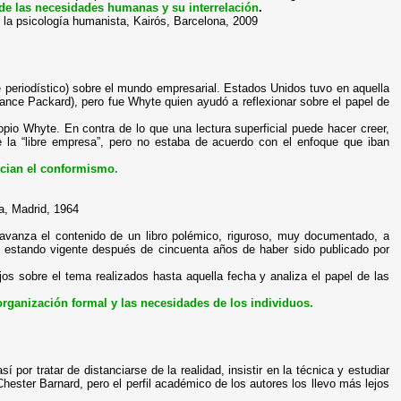
 de las necesidades humanas y su interrelación
.
la psicología humanista, Kairós, Barcelona, 2009
aje periodístico) sobre el mundo empresarial. Estados Unidos tuvo en aquella
ance Packard), pero fue Whyte quien ayudó a reflexionar sobre el papel de
ropio Whyte. En contra de lo que una lectura superficial puede hacer creer,
e la “libre empresa”, pero no estaba de acuerdo con el enfoque que iban
ncian el conformismo.
ca, Madrid, 1964
uo) avanza el contenido de un libro polémico, riguroso, muy documentado, a
ua estando vigente después de cincuenta años de haber sido publicado por
jos sobre el tema realizados hasta aquella fecha y analiza el papel de las
organización formal y las necesidades de los individuos.
así por tratar de distanciarse de la realidad, insistir en la técnica y estudiar
ester Barnard, pero el perfil académico de los autores los llevo más lejos