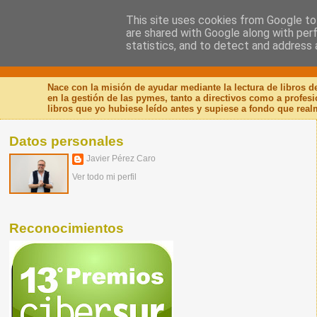
This site uses cookies from Google to 
are shared with Google along with per
Nuevo Viernes - Nuevo
statistics, and to detect and address 
Nace con la misión de ayudar mediante la lectura de libros 
en la gestión de las pymes, tanto a directivos como a profes
libros que yo hubiese leído antes y supiese a fondo que real
Datos personales
Javier Pérez Caro
Ver todo mi perfil
Reconocimientos