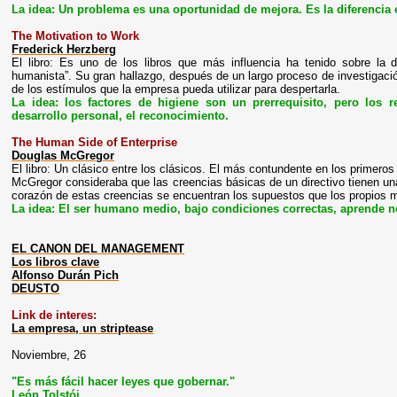
La idea: Un problema es una oportunidad de mejora. Es la diferencia en
The Motivation to Work
Frederick Herzberg
El libro: Es uno de los libros que más influencia ha tenido sobre la d
humanista”. Su gran hallazgo, después de un largo proceso de investigación,
de los estímulos que la empresa pueda utilizar para despertarla.
La idea: los factores de higiene son un prerrequisito, pero los re
desarrollo personal, el reconocimiento.
The Human Side of Enterprise
Douglas McGregor
El libro: Un clásico entre los clásicos. El más contundente en los primeros
McGregor consideraba que las creencias básicas de un directivo tienen una
corazón de estas creencias se encuentran los supuestos que los propios m
La idea: El ser humano medio, bajo condiciones correctas, aprende no
EL CANON DEL MANAGEMENT
Los libros clave
Alfonso Durán Pich
DEUSTO
Link de interes:
La empresa, un striptease
Noviembre, 26
"Es más fácil hacer leyes que gobernar."
León Tolstói