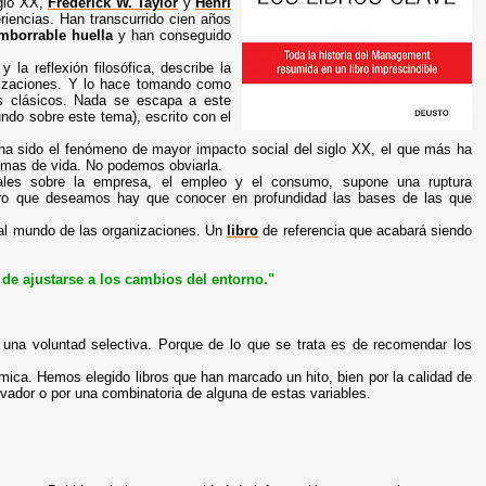
iglo XX,
Frederick W. Taylor
y
Henri
iencias. Han transcurrido cien años
mborrable huella
y han conseguido
y la reflexión filosófica, describe la
anizaciones. Y lo hace tomando como
os clásicos. Nada se escapa a este
ndo sobre este tema), escrito con el
 ha sido el fenómeno de mayor impacto social del siglo XX, el que más ha
ormas de vida. No podemos obviarla.
rales sobre la empresa, el empleo y el consumo, supone una ruptura
uturo que deseamos hay que conocer en profundidad las bases de las que
e al mundo de las organizaciones. Un
libro
de referencia que acabará siendo
de ajustarse a los cambios del entorno."
e una voluntad selectiva. Porque de lo que se trata es de recomendar los
émica. Hemos elegido libros que han marcado un hito, bien por la calidad de
nnovador o por una combinatoria de alguna de estas variables.