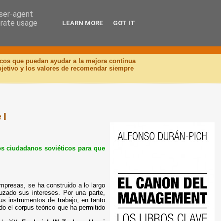
user-agent
erate usage
LEARN MORE
GOT IT
icos que puedan ayudar a la mejora continua
objetivo y los valores de recomendar siempre
 I
los ciudadanos soviéticos para que
 empresas, se ha construido a lo largo
uzado sus intereses. Por una parte,
us instrumentos de trabajo, en tanto
do el corpus teórico que ha permitido