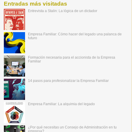
Entradas más visitadas
Entrevista a Stalin: La lógica de un dictador
Empresa Familiar: Cómo hacer del legado una palanca de
futuro
Formación necesaria para el accionista de la Empresa
Familiar
14 pasos para profesionalizar la Empresa Familiar
Empresa Familiar: La alquimia del legado
¿Por qué necesitas un Consejo de Administración en tu
empresa?