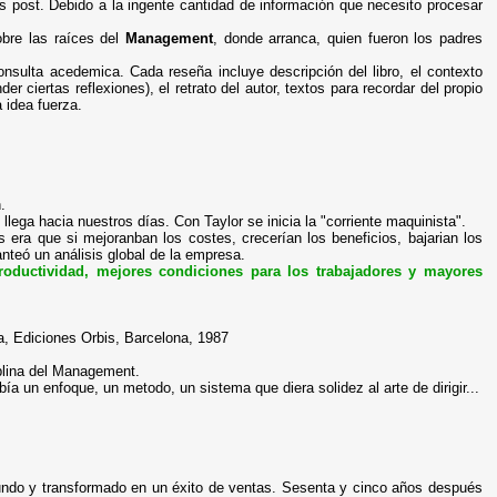
s post. Debido a la ingente cantidad de información que necesito procesar
obre las raíces del
Management
, donde arranca, quien fueron los padres
nsulta acedemica. Cada reseña incluye descripción del libro, el contexto
der ciertas reflexiones), el retrato del autor, textos para recordar del propio
a idea fuerza.
.
lega hacia nuestros días. Con Taylor se inicia la "corriente maquinista".
s era que si mejoranban los costes, crecerían los beneficios, bajarian los
nteó un análisis global de la empresa.
productividad, mejores condiciones para los trabajadores y mayores
ica, Ediciones Orbis, Barcelona, 1987
ciplina del Management.
ía un enfoque, un metodo, un sistema que diera solidez al arte de dirigir...
 mundo y transformado en un éxito de ventas. Sesenta y cinco años después