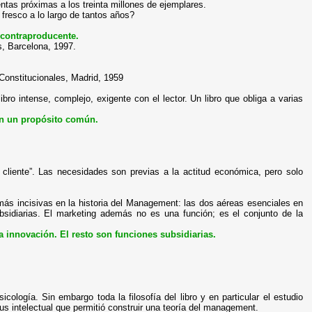
ntas próximas a los treinta millones de ejemplares.
 fresco a lo largo de tantos años?
e contraproducente.
s, Barcelona, 1997.
 Constitucionales, Madrid, 1959
bro intense, complejo, exigente con el lector. Un libro que obliga a varias
con un propósito común.
un cliente”. Las necesidades son previas a la actitud económica, pero solo
más incisivas en la historia del Management: las dos aéreas esenciales en
bsidiarias. El marketing además no es una función; es el conjunto de la
a innovación. El resto son funciones subsidiarias.
icología. Sin embargo toda la filosofía del libro y en particular el estudio
s intelectual que permitió construir una teoría del management.