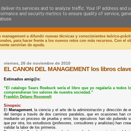
deliver its services and to analyze traffic. Your IP address and 
formance and security metrics to ensure quality of service, gen
 Libro
abuse.
de management a difundir nuevas técnicas y conocimientos teórico-práct
ionales, para hacer frente a los nuevos retos con más recursos. Con el 
mente servirían de ayuda.
viernes, 26 de noviembre de 2010
EL CANON DEL MANAGEMENT los libros clave
Estimados amig@s:
“El catalogo Sears Roebuck sería el libro que yo regalaría a todos 
comprendieran los valores de nuestra sociedad.”
Franklin Delano Roosevelt
Sinopsis:
El
Management
, la ciencia y el arte de la administración y dirección de
del tiempo a través de dos caminos paralelos, que en ocasiones han cr
mediante un proceso de prueba y error, los ejecutivos han ido puliendo s
que por otra, los estudiosos (profesores, consultores y analistas) han crea
validar la labor de los primeros.