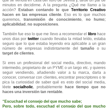
que se vendía en casa del libro de Sevilla y, tarde un par de
minutos en decidirme. A la pregunta ¿Qué me llamo a la
acción?
Estaban contando lo que
Territorio Creativo
hacen en las empresas cliente
. Eso es lo que muchos
queremos,
transmisión de conocimiento
,
no humo;
aplicabilidad
,
no suposiciones
.
También fue eso lo que me llevo a recomendar el
libro
hace
unos dias por
twitter
cuando llevaba la mitad leído, estaba
seguro que lo que estaba leyendo era aplicable a un gran
número de empresas indistintamente del
tamaño
o su
target de clientes
.
Si eres un profesional del social media, directivo, mando
intermedio, propietario de un PYME o un largo etc. y quieres
seguir vendiendo, añadiendo valor a tu marca, darla a
conocer, conversar con clientes, encontrar prescriptores o te
pica la curiosidad de saber qué es esto del social media,
léete
socialholic
, probablemente
hace tiempo que no
haces una inversión tan rentable
.
“Escuchad el consejo del que mucho sabe;
Pero, sobre todo, escuchad el consejo del que mucho