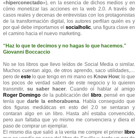
«
hiperconectado
»), en la esencia de dichos medios y en
cómo monetizar las acciones en la web 2.0. A través de
casos reales y decenas de entrevistas con los protagonistas
de la transformación digital, los autores perfilan quién es y
por qué debe importarnos el
socialholic
, una figura clave en
el camino hacia el nuevo marketing.
“Haz lo que te decimos y no hagas lo que hacemos.”
Giovanni Boccaccio
No se los libros que llevo leídos de Social Media o similar.
Muchos cuentan algo, de otros aprendo, saco utilidades,…
pero de
este
lo que tengo en mi mano es
Know How
; lo que
los pocos de verdad saben de este negocio y lo quieren
transmitir,
su saber hacer
. Cuando oí hablar al amigo
Roger Domingo
de la publicación del
libro
, pensé en que
tenía que
darle la enhorabuena
. Había conseguido que
dos figuras mediáticas en esto del 2.0 se sentaran y
contaran algo en un libro. Hasta ahí estaba convencido,
pero aun faltaba que yo mismo me convenciera y diera el
paso de comprar un ejemplar.
El mismo dia que salió a la venta me compre el primer
libro