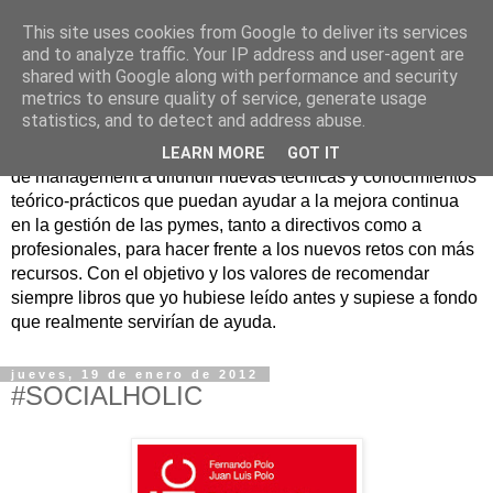
This site uses cookies from Google to deliver its services
Nuevo Viernes - Nuevo
and to analyze traffic. Your IP address and user-agent are
shared with Google along with performance and security
Libro
metrics to ensure quality of service, generate usage
statistics, and to detect and address abuse.
Nace con la misión de ayudar mediante la lectura de libros
LEARN MORE
GOT IT
de management a difundir nuevas técnicas y conocimientos
teórico-prácticos que puedan ayudar a la mejora continua
en la gestión de las pymes, tanto a directivos como a
profesionales, para hacer frente a los nuevos retos con más
recursos. Con el objetivo y los valores de recomendar
siempre libros que yo hubiese leído antes y supiese a fondo
que realmente servirían de ayuda.
jueves, 19 de enero de 2012
#SOCIALHOLIC