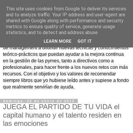
This site uses cookies from Google to deliver its services
Nuevo Viernes - Nuevo
and to analyze traffic. Your IP address and user-agent are
shared with Google along with performance and security
Libro
metrics to ensure quality of service, generate usage
statistics, and to detect and address abuse.
Nace con la misión de ayudar mediante la lectura de libros
LEARN MORE
GOT IT
de management a difundir nuevas técnicas y conocimientos
teórico-prácticos que puedan ayudar a la mejora continua
en la gestión de las pymes, tanto a directivos como a
profesionales, para hacer frente a los nuevos retos con más
recursos. Con el objetivo y los valores de recomendar
siempre libros que yo hubiese leído antes y supiese a fondo
que realmente servirían de ayuda.
domingo, 22 de enero de 2012
JUEGA EL PARTIDO DE TU VIDA el
capital humano y el talento residen en
las emociones