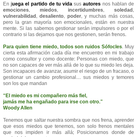
En
j
uega el partido de tu vida
sus
autores
nos hablan de
emociones
,
miedos
,
incertidumbres
,
soledad
,
vulnerabilidad
,
desaliento
,
poder
, y muchas más cosas,
pero la gran mayoría son emocionales, están en nuestra
mente. Si las sabemos gestionar serán impulsores o por el
contrario si las dejamos que nos gestionen, serán frenos.
Para quien tiene miedo, todos son ruidos
Sófocles
. Muy
cierta esta afirmación cada día me encuentro en mi trabajo
como consultor y como docente: Personas con miedo, que
no son capaces de ver más allá de lo que su miedo les deja.
Son incapaces de avanzar, asumir el riesgo de un fracaso, o
gestionar un cambio profesional… sus miedos y temores
son los que mandan
“El miedo es mi compañero más fiel,
jamás me ha engañado para irse con otro.”
Woody Allen
Tenemos que saltar nuestra sombra que nos frena, aprender
que esos miedos que tenemos, son solo frenos mentales
que nos impiden ir más allá; Posicionarnos donde de