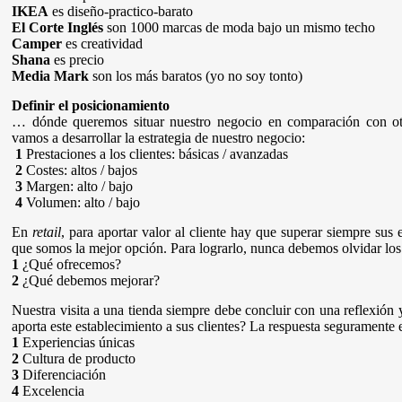
IKEA
es diseño-practico-barato
El Corte Inglés
son 1000 marcas de moda bajo un mismo techo
Camper
es creatividad
Shana
es precio
Media Mark
son los más baratos (yo no soy tonto)
Definir el posicionamiento
… dónde queremos situar nuestro negocio en comparación con ot
vamos a desarrollar la estrategia de nuestro negocio:
1
Prestaciones a los clientes: básicas / avanzadas
2
Costes: altos / bajos
3
Margen: alto / bajo
4
Volumen: alto / bajo
En
retail
, para aportar valor al cliente hay que superar siempre sus
que somos la mejor opción. Para lograrlo, nunca debemos olvidar los
1
¿Qué ofrecemos?
2
¿Qué debemos mejorar?
Nuestra visita a una tienda siempre debe concluir con una reflexión 
aporta este establecimiento a sus clientes? La respuesta seguramente e
1
Experiencias únicas
2
Cultura de producto
3
Diferenciación
4
Excelencia