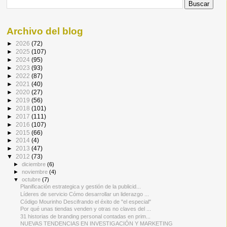
Archivo del blog
►
2026
(72)
►
2025
(107)
►
2024
(95)
►
2023
(93)
►
2022
(87)
►
2021
(40)
►
2020
(27)
►
2019
(56)
►
2018
(101)
►
2017
(111)
►
2016
(107)
►
2015
(66)
►
2014
(4)
►
2013
(47)
▼
2012
(73)
►
diciembre
(6)
►
noviembre
(4)
▼
octubre
(7)
Planificación estrategica y gestión de la publicid...
Líderes de servicio Cómo desarrollar un liderazgo ...
Código Mourinho Descifrando el éxito de "el especial"
Por qué unas tiendas venden y otras no claves del ...
31 historias de branding personal contadas en prim...
NUEVAS TENDENCIAS EN INVESTIGACIÓN Y MARKETING