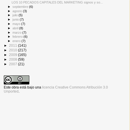
LOS 10 PECADOS CAPITALES DEL MARKETING signos y so...
►
septiembre
(6)
►
agosto
(3)
►
julio
(5)
►
junio
(7)
►
mayo
(7)
►
abril
(8)
►
marzo
(7)
►
febrero
(6)
►
enero
(7)
►
2011
(141)
►
2010
(217)
►
2009
(165)
►
2008
(59)
►
2007
(21)
Este obra está bajo una
licencia Creative Commons Atribución 3.0
Unported
.