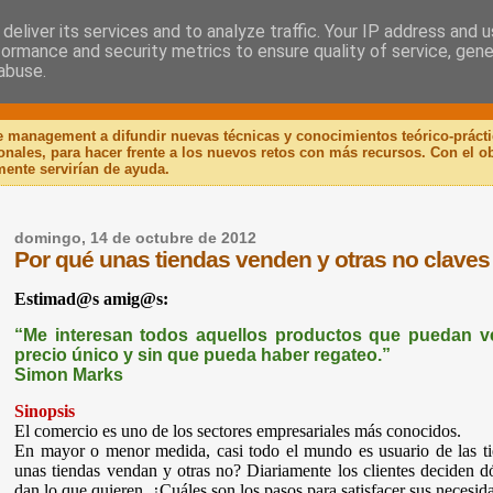
deliver its services and to analyze traffic. Your IP address and 
formance and security metrics to ensure quality of service, gen
 Libro
abuse.
de management a difundir nuevas técnicas y conocimientos teórico-práct
ionales, para hacer frente a los nuevos retos con más recursos. Con el 
mente servirían de ayuda.
domingo, 14 de octubre de 2012
Por qué unas tiendas venden y otras no claves d
Estimad@s amig@s:
“Me interesan todos aquellos productos que puedan v
precio único y sin que pueda haber regateo.”
Simon
Marks
Sinopsis
El comercio es uno de los sectores empresariales más conocidos.
En mayor o menor medida, casi todo el mundo es usuario de las t
unas tiendas vendan y otras no? Diariamente los clientes deciden 
dan lo que quieren. ¿Cuáles son los pasos para satisfacer sus necesid