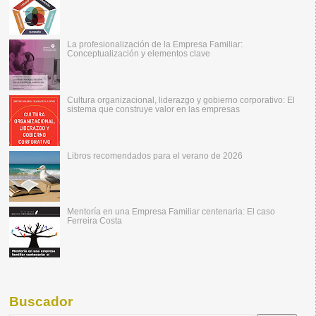
La profesionalización de la Empresa Familiar:
Conceptualización y elementos clave
Cultura organizacional, liderazgo y gobierno corporativo: El
sistema que construye valor en las empresas
Libros recomendados para el verano de 2026
Mentoría en una Empresa Familiar centenaria: El caso
Ferreira Costa
Buscador