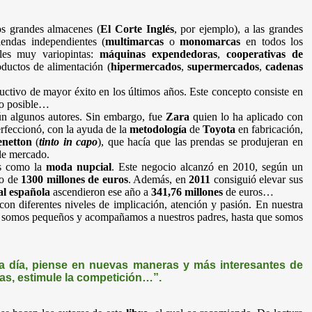
los grandes almacenes (
El Corte Inglés
, por ejemplo), a las grandes
tiendas independientes (
multimarcas
o
monomarcas
en todos los
ales muy variopintas:
máquinas expendedoras
,
cooperativas
de
oductos de alimentación (
hipermercados
,
supermercados
,
cadenas
uctivo de mayor éxito en los últimos años. Este concepto consiste en
mpo posible…
gún algunos autores. Sin embargo, fue
Zara
quien lo ha aplicado con
rfeccionó, con la ayuda de la
metodología
de
Toyota
en fabricación,
netton
(
tinto in capo
), que hacía que las prendas se produjeran en
 de mercado.
os como la
moda nupcial
. Este negocio alcanzó en 2010, según un
io de
1300 millones de euros
. Además, en
2011
consiguió elevar sus
l española
ascendieron ese año a
341,76 millones
de euros…
n diferentes niveles de implicación, atención y pasión. En nuestra
ue somos pequeños y acompañamos a nuestros padres, hasta que somos
 a día, piense en nuevas maneras y más interesantes de
das, estimule la competición…”.