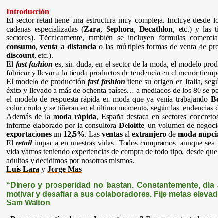
Introducción
El sector retail tiene una estructura muy compleja. Incluye desde 
cadenas especializadas (
Zara
,
Sephora
,
Decathlon
, etc.) y las 
sectores). Técnicamente, también se incluyen fórmulas comerci
consumo
,
venta a distancia
o las múltiples formas de venta de pr
discount
, etc.).
El
fast fashion
es, sin duda, en el sector de la moda, el modelo prod
fabricar y llevar a la tienda productos de tendencia en el menor tie
El modelo de producción
fast fashion
tiene su origen en Italia, se
éxito y llevado a más de ochenta países… a mediados de los 80 se pe
el modelo de respuesta rápida en moda que ya venía trabajando
Be
color crudo y se tiñeran en el último momento, según las tendencias
Además de la
moda rápida
, España destaca en sectores concret
informe elaborado por la consultora
Deloitte
, un volumen de negoc
exportaciones
un
12,5%
. Las
ventas
al
extranjero
de
moda nupcia
El
retail
impacta en nuestras vidas. Todos compramos, aunque sea co
vida vamos teniendo experiencias de compra de todo tipo, desde q
adultos y decidimos por nosotros mismos.
Luis Lara
y
Jorge Mas
“Dinero y prosperidad no bastan. Constantemente, día
motivar y desafiar a sus colaboradores. Fije metas eleva
Sam Walton