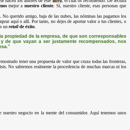
se hacen los autores de este
libro
, el cual os recomiendo. De lectura
mos
mejor a
nuestro cliente
. Sí, nuestro cliente, esas personas que
. No querido amigo, baja de las nubes, las nóminas las pagamos los
rar aquí o allí. Por tanto, no dejes de aportar valor a tus clientes, o
es un
retail
de éxito
.
 la propiedad de la empresa, de que son corresponsables
n, y de que vayan a ser justamente recompensados, nos
esa.”
ostrado tener una propuesta de valor que cruza todas las fronteras,
risis. No sabremos realmente la procedencia de muchas marcas ni los
 de nuestro negocio en la mente del consumidor. Aquí tenemos unos