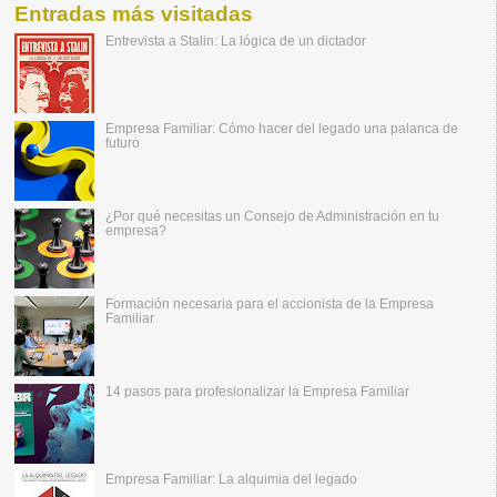
Entradas más visitadas
Entrevista a Stalin: La lógica de un dictador
Empresa Familiar: Cómo hacer del legado una palanca de
futuro
¿Por qué necesitas un Consejo de Administración en tu
empresa?
Formación necesaria para el accionista de la Empresa
Familiar
14 pasos para profesionalizar la Empresa Familiar
Empresa Familiar: La alquimia del legado