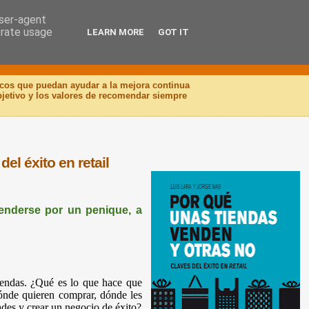
user-agent
erate usage
LEARN MORE
GOT IT
icos que puedan ayudar a la mejora continua
objetivo y los valores de recomendar siempre
el éxito en retail
enderse por un penique, a
iendas. ¿Qué es lo que hace que
dónde quieren comprar, dónde les
ades y crear un negocio de éxito?