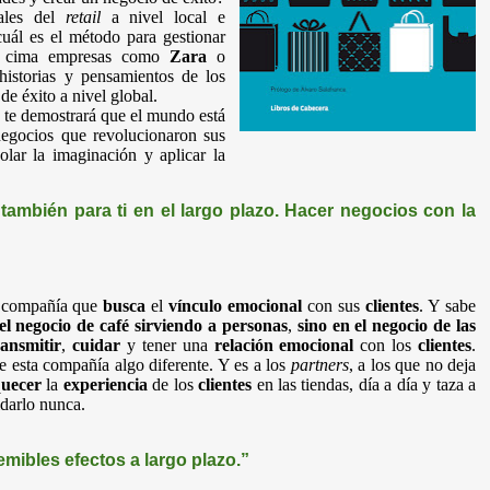
nales del
retail
a nivel local e
cuál es el método para gestionar
a cima empresas como
Zara
o
 historias y pensamientos de los
 de éxito a nivel global.
te demostrará que el mundo está
negocios que revolucionaron sus
volar la imaginación y aplicar la
 también para ti en el largo plazo. Hacer negocios con la
a compañía que
busca
el
vínculo emocional
con sus
clientes
. Y sabe
el negocio de café sirviendo a personas
,
sino en el negocio de las
ransmitir
,
cuidar
y tener una
relación emocional
con los
clientes
.
e esta compañía algo diferente. Y es a los
partners
, a los que no deja
quecer
la
experiencia
de los
clientes
en las tiendas, día a día y taza a
idarlo nunca.
mibles efectos a largo plazo.”