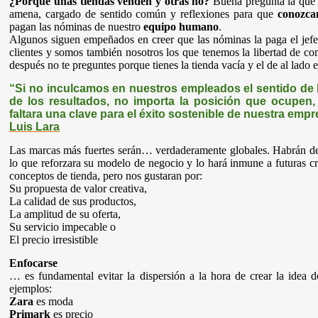
¿Porque unas tiendas venden y otras no?
Buena pregunta la que 
amena, cargado de sentido común y reflexiones para que
conozca
pagan las nóminas de nuestro
equipo humano
.
Algunos siguen empeñados en creer que las nóminas la paga el jefe
clientes y somos también nosotros los que tenemos la libertad de comp
después no te preguntes porque tienes la tienda vacía y el de al lado 
“Si no inculcamos en nuestros empleados el sentido de
de los resultados, no importa la posición que ocupe
faltara una clave para el éxito sostenible de nuestra empr
Luis Lara
Las marcas más fuertes serán… verdaderamente globales. Habrán dem
lo que reforzara su modelo de negocio y lo hará inmune a futuras c
conceptos de tienda, pero nos gustaran por:
Su propuesta de valor creativa,
La calidad de sus productos,
La amplitud de su oferta,
S
u servicio impecable o
El precio irresistible
Enfocarse
… es fundamental evitar la dispersión a la hora de crear la idea
ejemplos:
Zara
es moda
Primark
es precio