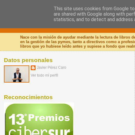
This site uses cookies from Google to 
are shared with Google along with per
Nuevo Viernes - Nuevo
statistics, and to detect and address 
Nace con la misión de ayudar mediante la lectura de libros 
en la gestión de las pymes, tanto a directivos como a profes
libros que yo hubiese leído antes y supiese a fondo que real
Datos personales
Javier Pérez Caro
Ver todo mi perfil
Reconocimientos