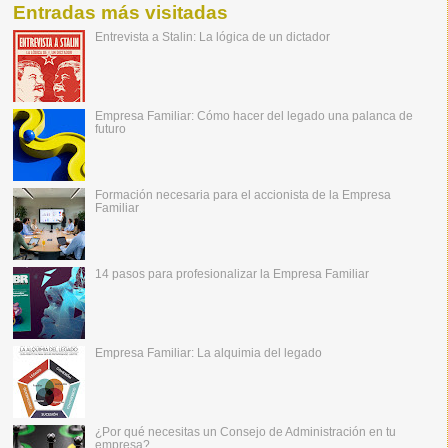
Entradas más visitadas
Entrevista a Stalin: La lógica de un dictador
Empresa Familiar: Cómo hacer del legado una palanca de
futuro
Formación necesaria para el accionista de la Empresa
Familiar
14 pasos para profesionalizar la Empresa Familiar
Empresa Familiar: La alquimia del legado
¿Por qué necesitas un Consejo de Administración en tu
empresa?