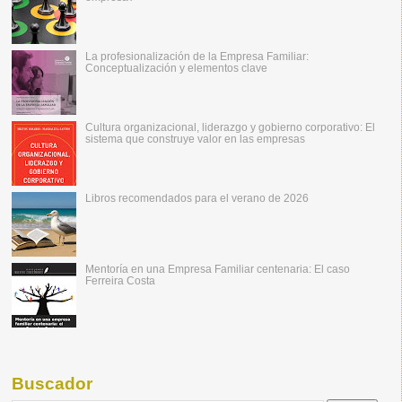
La profesionalización de la Empresa Familiar:
Conceptualización y elementos clave
Cultura organizacional, liderazgo y gobierno corporativo: El
sistema que construye valor en las empresas
Libros recomendados para el verano de 2026
Mentoría en una Empresa Familiar centenaria: El caso
Ferreira Costa
Buscador