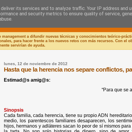
deliver its services and to analyze traffic. Your IP address and 
formance and security metrics to ensure quality of service, gen
 Libro
abuse.
de management a difundir nuevas técnicas y conocimientos teórico-práct
ionales, para hacer frente a los nuevos retos con más recursos. Con el 
mente servirían de ayuda.
lunes, 12 de noviembre de 2012
Hasta que la herencia nos separe conflictos, p
Estimad@s amig@s:
“Para que se a
Sinopsis
Cada familia, cada herencia, tiene su propio ADN hereditari
medio, los parentescos familiares desaparecen, los sentim
hijos, hermanos y adláteres sacan lo peor de sí mismos para
la tarta. No son solo historias de dinero, sino de amor