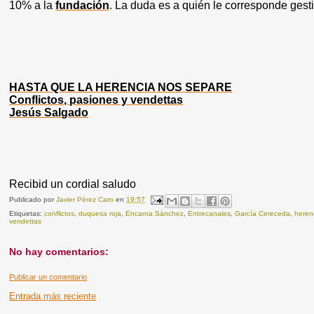
10% a la
fundación
. La duda es a quién le corresponde gest
HASTA QUE LA HERENCIA NOS SEPARE
Conflictos, pasiones y vendettas
Jesús Salgado
Recibid un cordial saludo
Publicado por
Javier Pérez Caro
en
19:57
Etiquetas:
conflictos
,
duquesa roja
,
Encarna Sánchez
,
Entrecanales
,
García Cereceda
,
heren
vendettas
No hay comentarios:
Publicar un comentario
Entrada más reciente