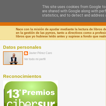
This site uses cookies from Google to 
are shared with Google along with per
Nuevo Viernes - Nuevo
statistics, and to detect and address 
Nace con la misión de ayudar mediante la lectura de libros 
en la gestión de las pymes, tanto a directivos como a profes
libros que yo hubiese leído antes y supiese a fondo que real
Datos personales
Javier Pérez Caro
Ver todo mi perfil
Reconocimientos