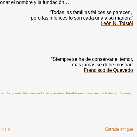
ionar el nombre y la fundación…
“Todas las familias felices se parecen,
pero las infelices lo son cada una a su manera”
León N. Tolstói
“Siempre se ha de conservar el temor,
mas jamás se debe mostrar”
Francisco de Quevedo
cia
,
Llongueras
,
Marqués de Larios
,
pasiones
,
Ruiz-Mateos
,
Severiano Ballesteros
,
Thyssen
,
Inicio
Entrada antigua