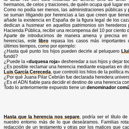
hermanos, de celos y traiciones, de quién ocupa qué lugar en l
Como no podía ser menos, las administraciones públicas y pr
se suman litigando por herencias a las que creen que tiene
añade la existencia en España de la figura legal de los ca
dedican a husmear en aquellos patrimonios sin herederos p
Hacienda Pública, recibir una recompensa del 10 por ciento de
Aparte de introducirnos de manera amena y precisa en
herencias, este
libro
repasa los casos más importantes
últimos tiempos, como por ejemplo:
¿Hasta qué punto los hijos pueden decirle al peluquero
Llu
fundó?
¿Puede la «
duquesa roja
» desheredar a sus hijos y dejar t
¿Es posible reclamar una herencia mediante esquelas en dis
Luis García Cereceda
, que controló los hilos de la política
¿Por qué Juana Pilar Cebrián fue declarada heredera univers
¿Es el ADN fiable para decidir el destino de una herencia co
Todo lo anteriormente expuesto tiene un
denominador com
Hasta que la herencia nos separe
, podría ser el título 
nuestro entorno más de lo que deseáramos. Familias rot
redacción de un testamento y otras por los matices que ca