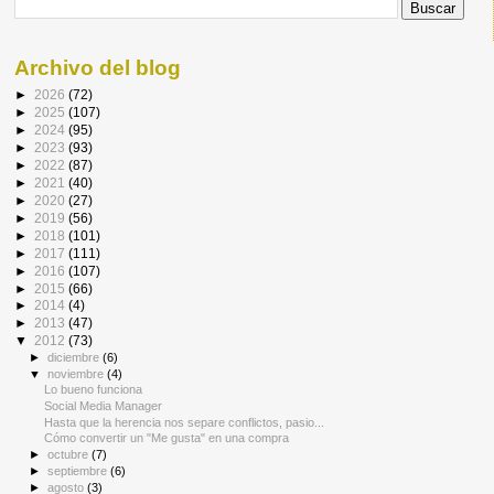
Archivo del blog
►
2026
(72)
►
2025
(107)
►
2024
(95)
►
2023
(93)
►
2022
(87)
►
2021
(40)
►
2020
(27)
►
2019
(56)
►
2018
(101)
►
2017
(111)
►
2016
(107)
►
2015
(66)
►
2014
(4)
►
2013
(47)
▼
2012
(73)
►
diciembre
(6)
▼
noviembre
(4)
Lo bueno funciona
Social Media Manager
Hasta que la herencia nos separe conflictos, pasio...
Cómo convertir un "Me gusta" en una compra
►
octubre
(7)
►
septiembre
(6)
►
agosto
(3)