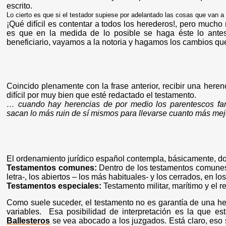
escrito.
Lo cierto es que si el testador supiese por adelantado las cosas que van a
¡Qué difícil es contentar a todos los herederos!, pero mucho
es que en la medida de lo posible se haga éste lo ante
beneficiario, vayamos a la notoria y hagamos los cambios q
Coincido plenamente con la frase anterior, recibir una here
difícil por muy bien que esté redactado el testamento.
… cuando hay herencias de por medio los parentescos fam
sacan lo más ruin de sí mismos para llevarse cuanto más mejo
El ordenamiento jurídico español contempla, básicamente, do
Testamentos comunes:
Dentro de los testamentos comunes 
letra-, los abiertos – los más habituales- y los cerrados, en l
Testamentos especiales:
Testamento militar, marítimo y el re
Como suele suceder, el testamento no es garantía de una he
variables. Esa posibilidad de interpretación es la que e
Ballesteros
se vea abocado a los juzgados. Está claro, eso sí