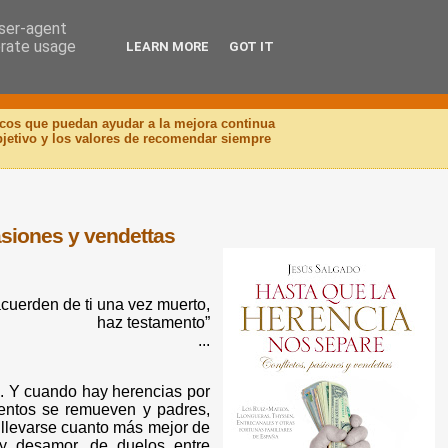
user-agent
erate usage
LEARN MORE
GOT IT
icos que puedan ayudar a la mejora continua
objetivo y los valores de recomendar siempre
asiones y vendettas
cuerden de ti una vez muerto,
haz testamento
”
...
o. Y cuando hay herencias por
ientos se remueven y padres,
 llevarse cuanto más mejor de
 y desamor, de duelos entre