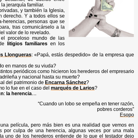
a jerarquía familiar.
ivadas, y también la Iglesia,
n derecho. Y a todos ellos se
za-herencias, personas que se
ara, tras comunicárselo a la
l valor de lo revelado.
 el proceloso mundo de las
 de
litigios familiares
en los
is Llongueras
: «Papá, estás despedido» de la empresa que
odo en manos de su viuda?
tintos periódicos como hicieron los herederos del empresario
 madrileña y nacional hasta su muerte?
al del patrimonio de
Encarna Sánchez
?
mo lo fue en el caso del
marqués de Larios
?
ún
:
la herencia
…
“Cuando un lobo se empeña en tener razón,
pobres corderos”
Esopo
de una película, pero más bien es una realidad que vemos en
as por culpa de una herencia, algunas veces por una mala
da uno de los herederos entiende de lo que el testador dejo