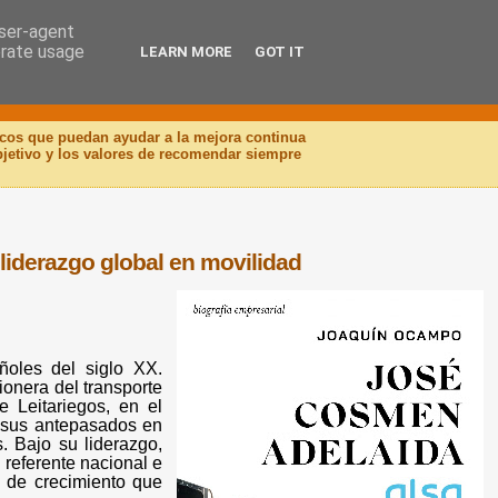
user-agent
erate usage
LEARN MORE
GOT IT
icos que puedan ayudar a la mejora continua
objetivo y los valores de recomendar siempre
 liderazgo global en movilidad
oles del siglo XX.
ionera del transporte
 Leitariegos, en el
de sus antepasados en
. Bajo su liderazgo,
referente nacional e
s de crecimiento que