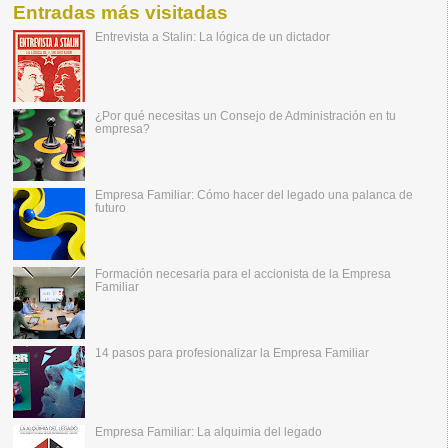
Entradas más visitadas
Entrevista a Stalin: La lógica de un dictador
¿Por qué necesitas un Consejo de Administración en tu
empresa?
Empresa Familiar: Cómo hacer del legado una palanca de
futuro
Formación necesaria para el accionista de la Empresa
Familiar
14 pasos para profesionalizar la Empresa Familiar
Empresa Familiar: La alquimia del legado