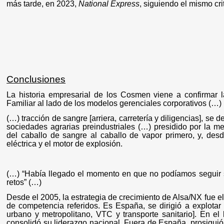
más tarde, en 2023,
National Express
, siguiendo el mismo cr
Conclusiones
La historia empresarial de los Cosmen viene a confirmar 
Familiar al lado de los modelos gerenciales corporativos (…)
(…) tracción de sangre [arriera, carretería y diligencias], se
sociedades agrarias preindustriales (…) presidido por la me
del caballo de sangre al caballo de vapor primero, y, desd
eléctrica y el motor de explosión.
(…) “Había llegado el momento en que no podíamos seguir so
retos” (…)
Desde el 2005, la estrategia de crecimiento de Alsa/NX fue e
de competencia referidos. Es España, se dirigió a explotar
urbano y metropolitano, VTC y transporte sanitario]. En el
consolidó su liderazgo nacional. Fuera de España, prosiguió