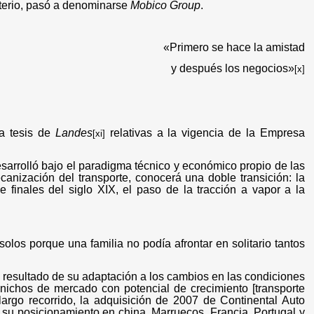
iterio, pasó a denominarse
Mobico Group
.
«Primero se hace la amistad
y después los negocios»
[x]
la tesis de
Landes
relativas a la vigencia de la Empresa
[xi]
 desarrolló bajo el paradigma técnico y económico propio de las
canización del transporte, conocerá una doble transición: la
e finales del siglo XIX, el paso de la tracción a vapor a la
los porque una familia no podía afrontar en solitario tantos
l resultado de su adaptación a los cambios en las condiciones
 nichos de mercado con potencial de crecimiento [transporte
 largo recorrido, la adquisición de 2007 de Continental Auto
 su posicionamiento en china, Marruecos, Francia, Portugal y