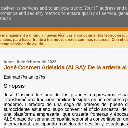
deliver its services and to analyze traffic. Your IP address and 
formance and security metrics to ensure quality of service, gen
 Libro
abuse.
de management a difundir nuevas técnicas y conocimientos teórico-práct
ionales, para hacer frente a los nuevos retos con más recursos. Con el 
mente servirían de ayuda.
lunes, 9 de febrero de 2026
José Cosmen Adelaida (ALSA): De la arriería al
Estimad@s amig@s
Sinopsis
José Cosmen fue uno de los grandes empresarios españ
Transformó una tradición familiar de siglos en una empresa p
moderno. Heredero de una saga de arrieros del puerto de
suroccidente asturiano, supo convertir el oficio ancestral 
una plataforma empresarial que cruzaría fronteras y épocas
ALSA pasó de ser una compañía regional a convertirse en un 
internacional, anticipando modelos de gestión y estrategia