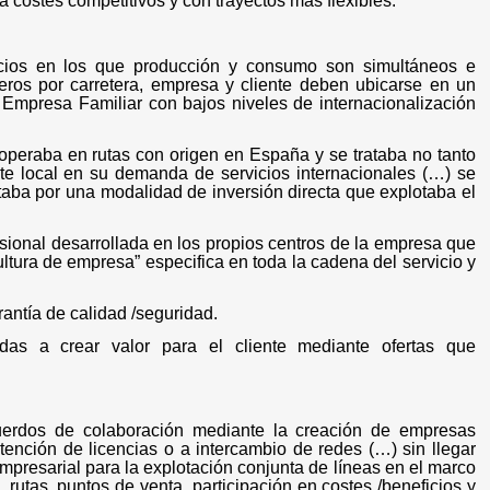
a costes competitivos y con trayectos más flexibles.
icios en los que producción y consumo son simultáneos e
eros por carretera, empresa y cliente deben ubicarse en un
 Empresa Familiar con bajos niveles de internacionalización
 operaba en rutas con origen en España y se trataba no tanto
nte local en su demanda de servicios internacionales (…) se
taba por una modalidad de inversión directa que explotaba el
fesional desarrollada en los propios centros de la empresa que
ltura de empresa” especifica en toda la cadena del servicio y
antía de calidad /seguridad.
gidas a crear valor para el cliente mediante ofertas que
acuerdos de colaboración mediante la creación de empresas
btención de licencias o a intercambio de redes (…) sin llegar
mpresarial para la explotación conjunta de líneas en el marco
, rutas, puntos de venta, participación en costes /beneficios y