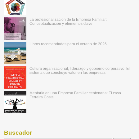
La profesionalización de la Empresa Familiar:
Conceptualización y elementos clave
Libros recomendados para el verano de 2026
Cultura organizacional, liderazgo y gobierno corporativo: El
sistema que construye valor en las empresas
Mentoría en una Empresa Familiar centenaria: El caso
Ferreira Costa
Buscador