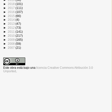
►
2018
(101)
►
2017
(111)
►
2016
(107)
►
2015
(66)
►
2014
(4)
►
2013
(47)
►
2012
(73)
►
2011
(141)
►
2010
(217)
►
2009
(165)
►
2008
(59)
►
2007
(21)
Este obra está bajo una
licencia Creative Commons Atribución 3.0
Unported
.