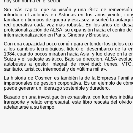
hoy son norma en el sector.
Sin más capital que su visión y una ética de reinversió
introdujo el autobús en Asturias en los años veinte, co
familiar en tiempos de guerra y escasez, y sorteó la autarqu
red operativa cada vez más robusta. En los años del desar
profesionalización de ALSA, su expansión hacia el centro de
internacionalización en París, Ginebra y Bruselas.
Con una capacidad poco común para entender los ciclos ec
a los cambios tecnológicos, lideró el desembarco de la 
1984, cuando pocos miraban hacia Asia, y fue clave en la e
Suiza y el sudeste asiático. Bajo su dirección, ALSA evolu
autobuses a gestor integral de movilidad: trenes, VTC,
sanitario, turístico, intermodal y de «última milla».
La historia de Cosmen es también la de la Empresa Familia
impersonales de gestión corporativa. Es un ejemplo de cómo 
puede generar un liderazgo sostenible y duradero.
Basado en una investigación exhaustiva, con fuentes inédit
transporte y relato empresarial, este libro rescata del ol
adelantarse a su tiempo.