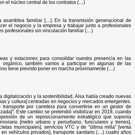
en el núcleo central de los contratos (…)
a asamblea familiar […]. En la transmisión generacional de
cer el negocio y la empresa y trabajar junto a profesionales
s profesionales sin vinculación familiar (…)
íneas y estaciones para consolidar nuestra presencia en las
to orgánico, también vamos a participar en algunas de las
hino tiene previsto poner en marcha próximamente (…)
a digitalización y la sostenibilidad, Alsa había creado nuevas
rsonas y cultura] centradas en negocios y mercados emergentes.
transporte por carretera para convertirse en un gestor de
lizada]”. Este cambio se pretendió visibilizar en 2019, cuando
presión de un reposicionamiento estratégico que suponía
erroviario [metro urbano y periurbano, funiculares y trenes],
cicletas municipales], servicios VTC y de “última milla” [venta
en vehículos privados], transporte sanitario (…) cuatro años