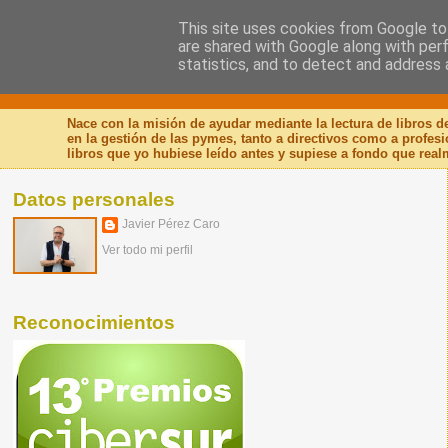
This site uses cookies from Google to 
are shared with Google along with per
Nuevo Viernes - Nuevo
statistics, and to detect and address 
Nace con la misión de ayudar mediante la lectura de libros 
en la gestión de las pymes, tanto a directivos como a profes
libros que yo hubiese leído antes y supiese a fondo que real
Datos personales
Javier Pérez Caro
Ver todo mi perfil
Reconocimientos