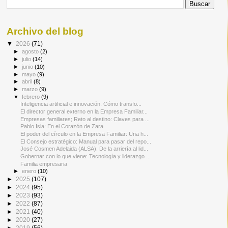
Archivo del blog
▼
2026
(71)
►
agosto
(2)
►
julio
(14)
►
junio
(10)
►
mayo
(9)
►
abril
(8)
►
marzo
(9)
▼
febrero
(9)
Inteligencia artificial e innovación: Cómo transfo...
El director general externo en la Empresa Familiar...
Empresas familiares; Reto al destino: Claves para ...
Pablo Isla: En el Corazón de Zara
El poder del círculo en la Empresa Familiar: Una h...
El Consejo estratégico: Manual para pasar del repo...
José Cosmen Adelaida (ALSA): De la arriería al lid...
Gobernar con lo que viene: Tecnología y liderazgo ...
Familia empresaria
►
enero
(10)
►
2025
(107)
►
2024
(95)
►
2023
(93)
►
2022
(87)
►
2021
(40)
►
2020
(27)
►
2019
(56)