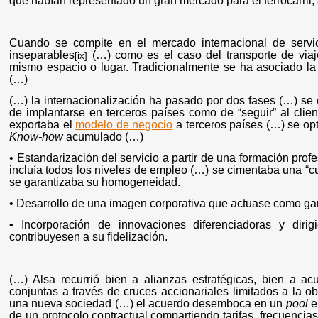
que habían representado un gran mercado para el ferrocarril, 
Cuando se compite en el mercado internacional de serv
inseparables
(…) como es el caso del transporte de viaj
[ix]
mismo espacio o lugar. Tradicionalmente se ha asociado la
(…)
(…) la internacionalización ha pasado por dos fases (…) se
de implantarse en terceros países como de “seguir” al clie
exportaba el
modelo de negocio
a terceros países (…) se op
Know-how
acumulado (…)
• Estandarización del servicio a partir de una formación pro
incluía todos los niveles de empleo (…) se cimentaba una “cu
se garantizaba su homogeneidad.
• Desarrollo de una imagen corporativa que actuase como gar
• Incorporación de innovaciones diferenciadoras y diri
contribuyesen a su fidelización.
(…) Alsa recurrió bien a alianzas estratégicas, bien a 
conjuntas a través de cruces accionariales limitados a la o
una nueva sociedad (…) el acuerdo desemboca en un
pool
e
de un protocolo contractual compartiendo tarifas, frecuencias