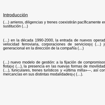
Introducción
(…) arrieros, diligencias y trenes coexistirán pacíficamen
sustitución (…)
(…) en la década 1990-2000, la entrada de nuevos operado
velocidad ferroviaria, corporaciones de servicios
(…) ju
[ii]
generacional en la dirección de la compañía (…)
(…) nuevo modelo de gestión: a la fijación de compromisos
flota
(…), la presencia en las nuevas formas de movilidad 
[iii]
(…), funiculares, trenes turísticos y «última milla»—, así c
mercancías en sus distintas modalidades
(…).
[v]