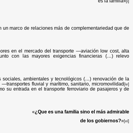
es la familia»
[i]
te en un marco de relaciones más de complementariedad que de
res en el mercado del transporte —aviación low cost, alta
nto con las mayores exigencias financieras (…) relevo
 sociales, ambientales y tecnológicos (…) renovación de la
—transportes fluvial y marítimo, sanitario, micromovilidad
[iv]
omo su entrada en el transporte ferroviario de pasajeros y de
«
¿Que es una familia sino el más admirable
de los gobiernos?
»
[vi]