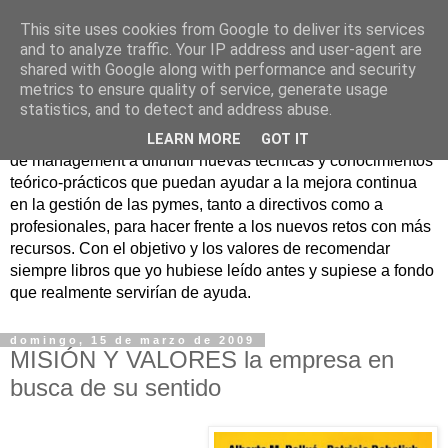
This site uses cookies from Google to deliver its services
Nuevo Viernes - Nuevo
and to analyze traffic. Your IP address and user-agent are
shared with Google along with performance and security
Libro
metrics to ensure quality of service, generate usage
statistics, and to detect and address abuse.
Nace con la misión de ayudar mediante la lectura de libros
LEARN MORE
GOT IT
de management a difundir nuevas técnicas y conocimientos
teórico-prácticos que puedan ayudar a la mejora continua
en la gestión de las pymes, tanto a directivos como a
profesionales, para hacer frente a los nuevos retos con más
recursos. Con el objetivo y los valores de recomendar
siempre libros que yo hubiese leído antes y supiese a fondo
que realmente servirían de ayuda.
domingo, 15 de marzo de 2009
MISIÓN Y VALORES la empresa en
busca de su sentido