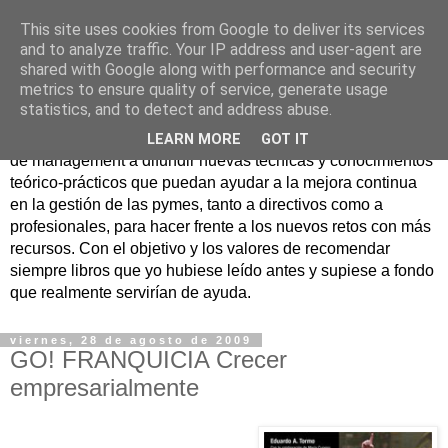
This site uses cookies from Google to deliver its services
Nuevo Viernes - Nuevo
and to analyze traffic. Your IP address and user-agent are
shared with Google along with performance and security
Libro
metrics to ensure quality of service, generate usage
statistics, and to detect and address abuse.
Nace con la misión de ayudar mediante la lectura de libros
LEARN MORE
GOT IT
de management a difundir nuevas técnicas y conocimientos
teórico-prácticos que puedan ayudar a la mejora continua
en la gestión de las pymes, tanto a directivos como a
profesionales, para hacer frente a los nuevos retos con más
recursos. Con el objetivo y los valores de recomendar
siempre libros que yo hubiese leído antes y supiese a fondo
que realmente servirían de ayuda.
viernes, 28 de agosto de 2009
GO! FRANQUICIA Crecer
empresarialmente