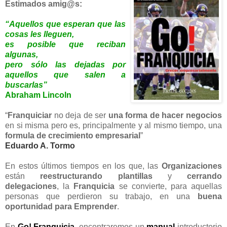
Estimados amig@s:
“Aquellos que esperan que las
cosas les lleguen,
es posible que reciban
algunas,
pero sólo las dejadas por
aquellos que salen a
buscarlas”
Abraham Lincoln
“
Franquiciar
no deja de ser
una forma de hacer negocios
en si misma pero es, principalmente y al mismo tiempo, una
formula de crecimiento empresarial
”
Eduardo A. Tormo
En estos últimos tiempos en los que, las
Organizaciones
están
reestructurando plantillas
y
cerrando
delegaciones
, la
Franquicia
se convierte, para aquellas
personas que perdieron su trabajo, en una
buena
oportunidad para Emprender
.
En
Go! Franquicia
, encontraremos un
manual
introductorio