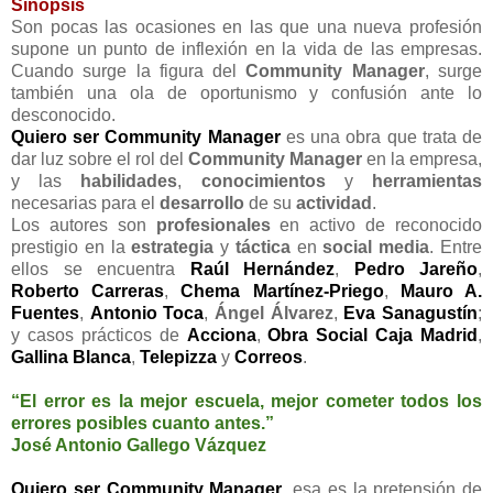
Sinopsis
Son pocas las ocasiones en las que una nueva profesión
supone un punto de inflexión en la vida de las empresas.
Cuando surge la figura del
Community Manager
, surge
también una ola de oportunismo y confusión ante lo
desconocido.
Quiero ser Community Manager
es una obra que trata de
dar luz sobre el rol del
Community Manager
en la empresa,
y las
habilidades
,
conocimientos
y
herramientas
necesarias para el
desarrollo
de su
actividad
.
Los autores son
profesionales
en activo de reconocido
prestigio en la
estrategia
y
táctica
en
social media
. Entre
ellos se encuentra
Raúl Hernández
,
Pedro Jareño
,
Roberto Carreras
,
Chema Martínez-Priego
,
Mauro A.
Fuentes
,
Antonio Toca
,
Ángel Álvarez
,
Eva Sanagustín
;
y casos prácticos de
Acciona
,
Obra Social Caja Madrid
,
Gallina Blanca
,
Telepizza
y
Correos
.
“El error es la mejor escuela, mejor cometer todos los
errores posibles cuanto antes.”
José Antonio Gallego Vázquez
Quiero ser Community Manager
, esa es la pretensión de