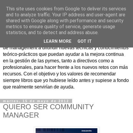
This site uses cookies from Google to deliver its services
Nuevo Viernes - Nuevo
and to analyze traffic. Your IP address and user-agent are
shared with Google along with performance and security
Libro
metrics to ensure quality of service, generate usage
statistics, and to detect and address abuse.
Nace con la misión de ayudar mediante la lectura de libros
LEARN MORE
GOT IT
de management a difundir nuevas técnicas y conocimientos
teórico-prácticos que puedan ayudar a la mejora continua
en la gestión de las pymes, tanto a directivos como a
profesionales, para hacer frente a los nuevos retos con más
recursos. Con el objetivo y los valores de recomendar
siempre libros que yo hubiese leído antes y supiese a fondo
que realmente servirían de ayuda.
martes, 15 de mayo de 2012
QUIERO SER COMMUNITY
MANAGER