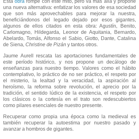
Esta
obra
rompe con este mito, pero va más allá y propone
una nueva alternativa: enfatizar los valores de esa sociedad
que son más aprovechables para mejorar la nuestra,
beneficiándonos del legado dejado por esos gigantes,
algunos de ellos citados en esta obra: Agustín, Benito,
Carlomagno, Hildegarda, Leonor de Aquitania, Bernardo,
Abelardo, Tomás, Alfonso el Sabio, Giotto, Dante, Catalina
de Siena,
Christine de Pizán
y tantos otros.
Jaume Aurell rescata las aportaciones fundamentales de
este período histórico, y nos propone un decálogo de
enseñanzas para nuestro tiempo. Valores como el hábito
contemplativo, lo práctico de no ser práctico, el respeto por
el misterio, la lealtad y la veracidad, la aspiración al
heroísmo, la reforma sobre revolución, el aprecio por la
tradición, el sentido lúdico de la existencia, el respeto por
los clásicos o la cortesía en el trato son redescubiertos
como pilares esenciales de nuestro presente.
Recuperar como propia una época como la medieval es
también recuperar la autoestima por nuestro pasado y
avanzar a hombros de gigantes.