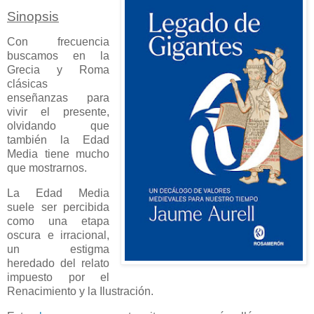
Sinopsis
Con frecuencia
buscamos en la
Grecia y Roma
clásicas
enseñanzas para
vivir el presente,
olvidando que
también la Edad
Media tiene mucho
que mostrarnos.
La Edad Media
suele ser percibida
como una etapa
oscura e irracional,
un estigma
heredado del relato
impuesto por el
Renacimiento y la Ilustración.