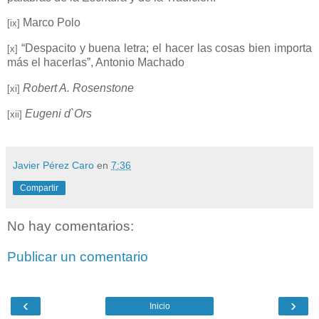
Marco Polo
[ix]
“Despacito y buena letra; el hacer las cosas bien importa
[x]
más el hacerlas”, Antonio Machado
Robert A. Rosenstone
[xi]
Eugeni d`Ors
[xii]
Javier Pérez Caro
en
7:36
Compartir
No hay comentarios:
Publicar un comentario
‹
›
Inicio