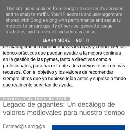
This site uses cookies from Google to deliver its services
Nuevo Viernes - Nuevo
and to analyze traffic. Your IP address and user-agent are
shared with Google along with performance and security
Libro
metrics to ensure quality of service, generate usage
statistics, and to detect and address abuse.
Nace con la misión de ayudar mediante la lectura de libros
LEARN MORE
GOT IT
de management a difundir nuevas técnicas y conocimientos
teórico-prácticos que puedan ayudar a la mejora continua
en la gestión de las pymes, tanto a directivos como a
profesionales, para hacer frente a los nuevos retos con más
recursos. Con el objetivo y los valores de recomendar
siempre libros que yo hubiese leído antes y supiese a fondo
que realmente servirían de ayuda.
viernes, 6 de junio de 2025
Legado de gigantes: Un decálogo de
valores medievales para nuestro tiempo
Estimad@s amig@s