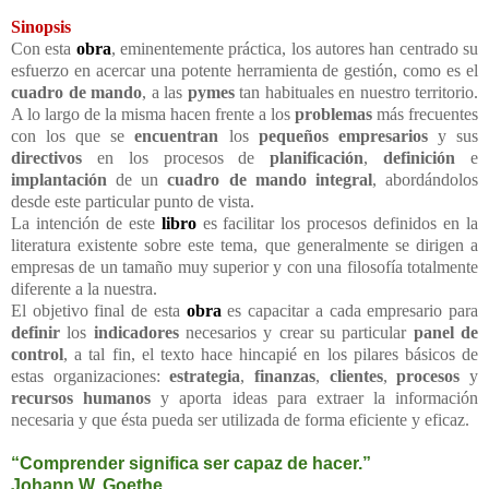
Sinopsis
Con esta
obra
, eminentemente práctica, los autores han centrado su
esfuerzo en acercar una potente herramienta de gestión, como es el
cuadro de mando
, a las
pymes
tan habituales en nuestro territorio.
A lo largo de la misma hacen frente a los
problemas
más frecuentes
con los que se
encuentran
los
pequeños empresarios
y sus
directivos
en los procesos de
planificación
,
definición
e
implantación
de un
cuadro de mando integral
, abordándolos
desde este particular punto de vista.
La intención de este
libro
es facilitar los procesos definidos en la
literatura existente sobre este tema, que generalmente se dirigen a
empresas de un tamaño muy superior y con una filosofía totalmente
diferente a la nuestra.
El objetivo final de esta
obra
es capacitar a cada empresario para
definir
los
indicadores
necesarios y crear su particular
panel de
control
, a tal fin, el texto hace hincapié en los pilares básicos de
estas organizaciones:
estrategia
,
finanzas
,
clientes
,
procesos
y
recursos humanos
y aporta ideas para extraer la información
necesaria y que ésta pueda ser utilizada de forma eficiente y eficaz.
“Comprender significa ser capaz de hacer.”
Johann W. Goethe