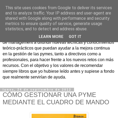
This site uses cookies from Google to deliver its services
Nuevo Viernes - Nuevo
and to analyze traffic. Your IP address and user-agent are
shared with Google along with performance and security
Libro
metrics to ensure quality of service, generate usage
statistics, and to detect and address abuse.
Nace con la misión de ayudar mediante la lectura de libros
LEARN MORE
GOT IT
de management a difundir nuevas técnicas y conocimientos
teórico-prácticos que puedan ayudar a la mejora continua
en la gestión de las pymes, tanto a directivos como a
profesionales, para hacer frente a los nuevos retos con más
recursos. Con el objetivo y los valores de recomendar
siempre libros que yo hubiese leído antes y supiese a fondo
que realmente servirían de ayuda.
lunes, 24 de septiembre de 2012
CÓMO GESTIONAR UNA PYME
MEDIANTE EL CUADRO DE MANDO