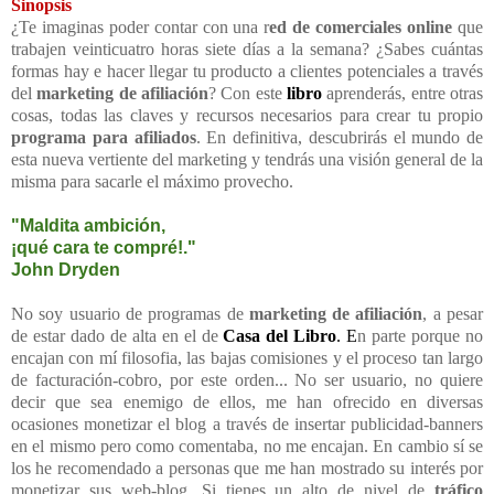
Sinopsis
¿Te imaginas poder contar con una r
ed de comerciales online
que
trabajen veinticuatro horas siete días a la semana? ¿Sabes cuántas
formas hay e hacer llegar tu producto a clientes potenciales a través
del
marketing de afiliación
? Con este
libro
aprenderás, entre otras
cosas, todas las claves y recursos necesarios para crear tu propio
programa para afiliados
. En definitiva, descubrirás el mundo de
esta nueva vertiente del marketing y tendrás una visión general de la
misma para sacarle el máximo provecho.
"Maldita ambición,
¡qué cara te compré!."
John Dryden
No soy usuario de programas de
marketing de afiliación
, a pesar
de estar dado de alta en el de
Casa del Libro
. E
n parte porque no
encajan con mí filosofia, las bajas comisiones y el proceso tan largo
de facturación-cobro, por este orden... No ser usuario, no quiere
decir que sea enemigo de ellos, me han ofrecido en diversas
ocasiones monetizar el blog a través de insertar publicidad-banners
en el mismo pero como comentaba, no me encajan. En cambio sí se
los he recomendado a personas que me han mostrado su interés por
monetizar sus web-blog. Si tienes un alto de nivel de
tráfico