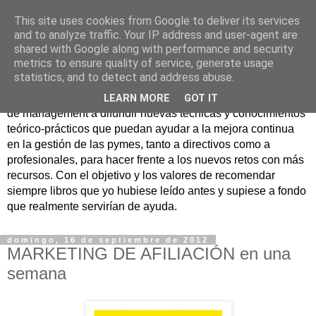
This site uses cookies from Google to deliver its services
Nuevo Viernes - Nuevo
and to analyze traffic. Your IP address and user-agent are
shared with Google along with performance and security
Libro
metrics to ensure quality of service, generate usage
statistics, and to detect and address abuse.
Nace con la misión de ayudar mediante la lectura de libros
LEARN MORE
GOT IT
de management a difundir nuevas técnicas y conocimientos
teórico-prácticos que puedan ayudar a la mejora continua
en la gestión de las pymes, tanto a directivos como a
profesionales, para hacer frente a los nuevos retos con más
recursos. Con el objetivo y los valores de recomendar
siempre libros que yo hubiese leído antes y supiese a fondo
que realmente servirían de ayuda.
domingo, 16 de septiembre de 2012
MARKETING DE AFILIACIÓN en una
semana