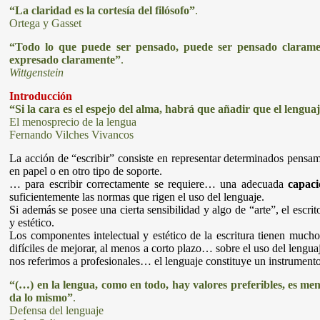
“La claridad es la cortesía del filósofo”
.
Ortega y Gasset
“Todo lo que puede ser pensado, puede ser pensado clarame
expresado claramente”
.
Wittgenstein
Introducción
“Si la cara es el espejo del alma, habrá que añadir que el lenguaj
El menosprecio de la lengua
Fernando Vilches Vivancos
La acción de “escribir” consiste en representar determinados pensam
en papel o en otro tipo de soporte.
… para escribir correctamente se requiere… una adecuada
capac
suficientemente las normas que rigen el uso del lenguaje.
Si además se posee una cierta sensibilidad y algo de “arte”, el escr
y estético.
Los componentes intelectual y estético de la escritura tienen much
difíciles de mejorar, al menos a corto plazo… sobre el uso del leng
nos referimos a profesionales… el lenguaje constituye un instrumento
“(…) en la lengua, como en todo, hay valores preferibles, es men
da lo mismo”
.
Defensa del lenguaje