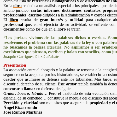
completa lista de
referencias bibliográficas
y de
direcciones de Int
En la
obra
se dedica un análisis especial a los principales tipos de
ámbito jurídico:
cartas
,
informes
,
dictámenes
,
contratos
,
propues
profesionales
,
escritos
dirigidos a la Administración y correos electr
El
libro
resulta de
gran interés
y
utilidad
para cualquier ab
profesional
que, en el ejercicio de su actividad, se enfrente con
documentos
como los que en el
libro
se tratan.
“Los juristas vivimos de las palabras dichas o escritas. Som
resolvemos el problema con las palabras de la ley o con palabra
no buscamos la belleza literaria. No aspiramos a ser oradores
escribientes que piensan, escriben y halan con sencillez, como j
Joaquín Garrigues Diaz-Cañabate
Presentación
La asociación entre el abogado y la palabra se remonta a la antigüed
según creencia aceptada por los historiadores, se estableció la cos
orador
que asumiese su defensa ante los tribunales. Más tarde, 
discutir el derecho de su cliente. Este
orator
recibía también la den
convocar
o
llamar
en
defensa
de alguien.
Orator
,
bocero
,
letrado
… Pero el trasfondo de esta evolución siemp
esencial de su cometido… constituye la medula del discurso del ab
Precisión
y
claridad
son requisitos que aseguran la
propiedad
y el
Ángel Bizcarrondo
José Ramón Martínez