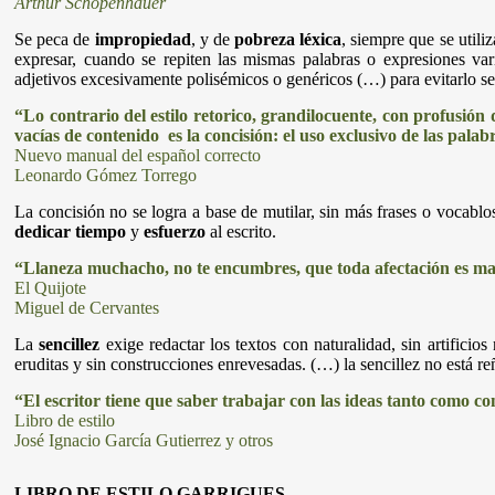
Arthur Schopenhauer
Se peca de
impropiedad
, y de
pobreza léxica
, siempre que se util
expresar, cuando se repiten las mismas palabras o expresiones v
adjetivos excesivamente polisémicos o genéricos (…) para evitarlo se
“Lo contrario del estilo retorico, grandilocuente, con profusión 
vacías de contenido es la concisión: el uso exclusivo de las palab
Nuevo manual del español correcto
Leonardo Gómez Torrego
La concisión no se logra a base de mutilar, sin más frases o vocablo
dedicar tiempo
y
esfuerzo
al escrito.
“Llaneza muchacho, no te encumbres, que toda afectación es ma
El Quijote
Miguel de Cervantes
La
sencillez
exige redactar los textos con naturalidad, sin artificios
eruditas y sin construcciones enrevesadas. (…) la sencillez no está reñ
“El escritor tiene que saber trabajar con las ideas tanto como co
Libro de estilo
José Ignacio García Gutierrez y otros
LIBRO DE ESTILO GARRIGUES