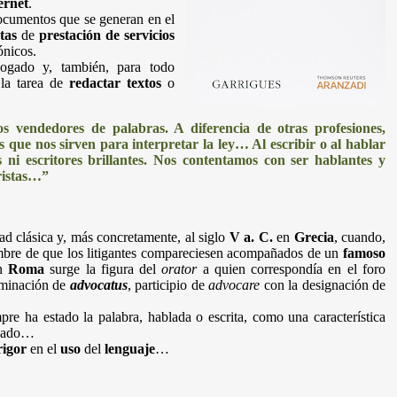
ernet
.
 documentos que se generan en el
tas
de
prestación de servicios
ónicos.
ogado y, también, para todo
 la tarea de
redactar textos
o
os vendedores de palabras. A diferencia de otras profesiones,
s que nos sirven para interpretar la ley… Al escribir o al hablar
 ni escritores brillantes. Nos contentamos con ser hablantes y
uristas…”
ad clásica y, más concretamente, al siglo
V a. C.
en
Grecia
, cuando,
tumbre de que los litigantes compareciesen acompañados de un
famoso
en
Roma
surge la figura del
orator
a quien correspondía en el foro
ominación de
advocatus
, participio de
advocare
con la designación de
re ha estado la palabra, hablada o escrita, como una característica
ogado…
rigor
en el
uso
del
lenguaje
…