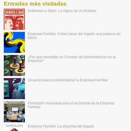
Entradas más visitadas
Entrevista a Stalin: La lógica de un dictador
Empresa Familiar: Cómo hacer del legado una palanca de
futuro
¿Por qué necesitas un Consejo de Administración en tu
empresa?
14 pasos para profesionalizar la Empresa Familiar
Formación necesaria para el accionista de la Empresa
Familiar
Empresa Familiar: La alquimia del legado