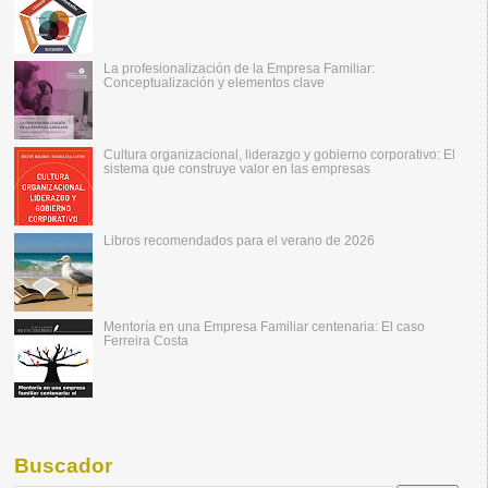
La profesionalización de la Empresa Familiar:
Conceptualización y elementos clave
Cultura organizacional, liderazgo y gobierno corporativo: El
sistema que construye valor en las empresas
Libros recomendados para el verano de 2026
Mentoría en una Empresa Familiar centenaria: El caso
Ferreira Costa
Buscador