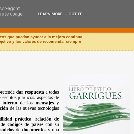
user-agent
erate usage
LEARN MORE
GOT IT
icos que puedan ayudar a la mejora continua
objetivo y los valores de recomendar siempre
pretende
dar respuesta
a todas
escritos jurídicos: aspectos de
interno
de los
mensajes
y
ación
de las nuevas tecnologías
ilidad práctica
:
relación de
, de
códigos
de
países
con su
modelos
de
documentos
y una