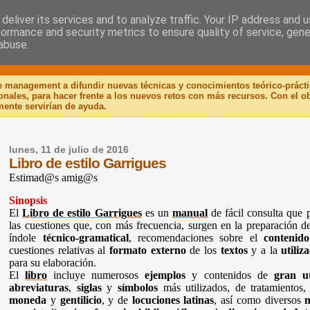
deliver its services and to analyze traffic. Your IP address and 
formance and security metrics to ensure quality of service, gen
 Libro
abuse.
de management a difundir nuevas técnicas y conocimientos teórico-práct
ionales, para hacer frente a los nuevos retos con más recursos. Con el 
mente servirían de ayuda.
lunes, 11 de julio de 2016
Libro de estilo Garrigues
Estimad@s amig@s
Sinopsis
El
Libro de estilo Garrigues
es un
manual
de fácil consulta que 
las cuestiones que, con más frecuencia, surgen en la preparación de 
índole
técnico-gramatical
, recomendaciones sobre el
contenido
cuestiones relativas al
formato externo
de los
textos
y a la
utiliz
para su elaboración.
El
libro
incluye numerosos
ejemplos
y contenidos de
gran ut
abreviaturas
,
siglas
y
símbolos
más utilizados, de tratamientos
moneda
y
gentilicio
, y de
locuciones latinas
, así como diversos