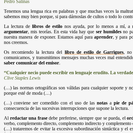
Pedro Salinas
Tenemos una lengua rica en palabras y que muchas veces la maltra
sabemos muy bien porque, si para dárnoslas de cultos o todo lo cont
La lectura de
libros de estilo
nos ayuda, por lo menos a mí, a m
argumentar
, mis teorías. En esta vida hay que
ser humildes
no pa
nuestra manera de exponer. Estamos aquí para
aprender
, y para p
nos creemos.
Os recomiendo la lectura del
l
ibro de estilo de Garrigues
, no
comunicamos, y transmitimos mensajes muchas veces mal entendidos 
saber comunicar del emisor
.
“Cualquier necio puede escribir en lenguaje erudito. La verdade
Clive Staples Lewis
(…) las normas ortográficas son válidas para cualquier soporte y n
porque esté de moda (…)
(…) conviene ser comedido con el uso de las
notas
a
pie de pá
consecuencia de las sucesivas interrupciones que supone la lectura.
Al
redactar una frase
debe preferirse, siempre que se pueda, el
or
verbo, complemento directo, complemento indirecto y complemento c
(…) trataremos de evitar la excesiva subordinación sintáctica y el e