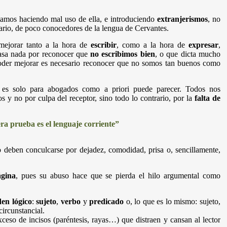
tamos haciendo mal uso de ella, e introduciendo
extranjerismos
, no
rario, de poco conocedores de la lengua de Cervantes.
ejorar tanto a la hora de
escribir
, como a la hora de
expresar
,
sa nada por reconocer que
no escribimos bien
, o que dicta mucho
oder mejorar es necesario reconocer que no somos tan buenos como
 es solo para abogados como a priori puede parecer. Todos nos
y no por culpa del receptor, sino todo lo contrario, por la
falta de
ra prueba es el lenguaje corriente”
o deben conculcarse por dejadez, comodidad, prisa o, sencillamente,
gina
, pues su abuso hace que se pierda el hilo argumental como
den lógico
:
sujeto
,
verbo
y
predicado
o, lo que es lo mismo: sujeto,
ircunstancial.
xceso de incisos (paréntesis, rayas…) que distraen y cansan al lector