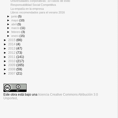
Universidades corporativas: 10 casos de éxito
Responsabilidad Social Competitiva
La empatía en la empresa
Libros recomendados para el verano 2016
►
junio
(5)
►
mayo
(10)
►
abril
(5)
►
marzo
(11)
►
febrero
(3)
►
enero
(15)
►
2015
(66)
►
2014
(4)
►
2013
(47)
►
2012
(73)
►
2011
(141)
►
2010
(217)
►
2009
(165)
►
2008
(59)
►
2007
(21)
Este obra está bajo una
licencia Creative Commons Atribución 3.0
Unported
.