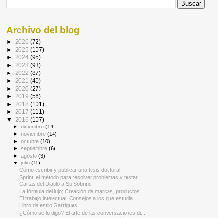
Archivo del blog
►
2026
(72)
►
2025
(107)
►
2024
(95)
►
2023
(93)
►
2022
(87)
►
2021
(40)
►
2020
(27)
►
2019
(56)
►
2018
(101)
►
2017
(111)
▼
2016
(107)
►
diciembre
(14)
►
noviembre
(14)
►
octubre
(10)
►
septiembre
(6)
►
agosto
(3)
▼
julio
(11)
Cómo escribir y publicar una tesis doctoral
Sprint: el método para resolver problemas y testar...
Cartas del Diablo a Su Sobrino
La fórmula del lujo; Creación de marcas, productos...
El trabajo intelectual: Consejos a los que estudia...
Libro de estilo Garrigues
¿Cómo se lo digo? El arte de las conversaciones di...