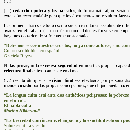
(…)
(…)
redacción pulcra
y los
párrafos
, de forma natural, no serán
extensión recomendable para que los documentos
no resulten farra
Las primeras frases de todo escrito suelen resultar especialmente dif
avanza en el trabajo. (…) lo más recomendable es forzarse en empez
hayamos considerado sufrientemente acertado.
“Debemos releer nuestros escritos, no ya como autores, sino com
Cómo escribir bien en español
Graciela Reyes
Ni las
prisas
, ni la
excesiva seguridad
en nuestras propias capaci
relectura final
el texto antes de enviarlo.
(…) resulta útil que la
revisión final
sea efectuada por persona dis
menos viciado
por las propias concepciones, que el que pueda hacer
“La lengua culta está ante dos antitéticos peligrosos: la pobreza
en el otro”.
El habla culta
Martha Hildbrandt
“La brevedad convincente, el impacto y la exactitud solo son pos
Sobre escritura y estilo