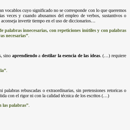
izan vocablos cuyo significado no se corresponde con lo que queremos
arias veces y cuando abusamos del empleo de verbos, sustantivos o
 aconseja invertir tiempo en el uso de diccionarios…
de palabras innecesarias, con repeticiones inútiles y con palabras
ras necesarias”
.
s, sino
aprendiendo
a
destilar la esencia de las ideas
. (…) requiere
la”
.
 ni palabras rebuscadas o extraordinarias, sin pretensiones retoricas o
ida con el rigor ni con la calidad técnica de los escritos (…)
n las palabras”
.