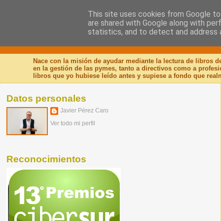
This site uses cookies from Google to 
are shared with Google along with per
Nuevo Viernes - Nuevo
statistics, and to detect and address 
Nace con la misión de ayudar mediante la lectura de libros 
en la gestión de las pymes, tanto a directivos como a profes
libros que yo hubiese leído antes y supiese a fondo que real
Datos personales
Javier Pérez Caro
Ver todo mi perfil
Reconocimientos