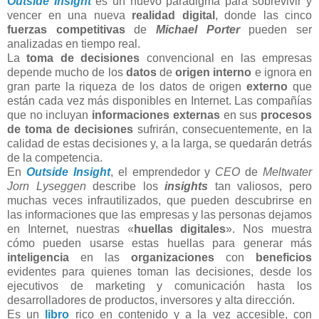
Outside Insight
es un nuevo paradigma para sobrevivir y
vencer en una nueva
realidad digital
, donde las cinco
fuerzas competitivas
de
Michael Porter
pueden ser
analizadas en tiempo real.
La
toma de decisiones
convencional en las empresas
depende mucho de los
datos
de
origen interno
e ignora en
gran parte la riqueza de los datos de origen
externo
que
están cada vez más disponibles en Internet. Las compañías
que no incluyan
informaciones externas
en sus
procesos
de toma de decisiones
sufrirán, consecuentemente, en la
calidad de estas decisiones y, a la larga, se quedarán detrás
de la competencia.
En
Outside Insight
, el emprendedor y
CEO
de
Meltwater
Jorn Lyseggen
describe los
insights
tan valiosos, pero
muchas veces infrautilizados, que pueden descubrirse en
las informaciones que las empresas y las personas dejamos
en Internet, nuestras «
huellas digitales
». Nos muestra
cómo pueden usarse estas huellas para generar más
inteligencia
en las
organizaciones
con
beneficios
evidentes para quienes toman las decisiones, desde los
ejecutivos de marketing y comunicación hasta los
desarrolladores de productos, inversores y alta dirección.
Es un
libro
rico en contenido y a la vez accesible, con