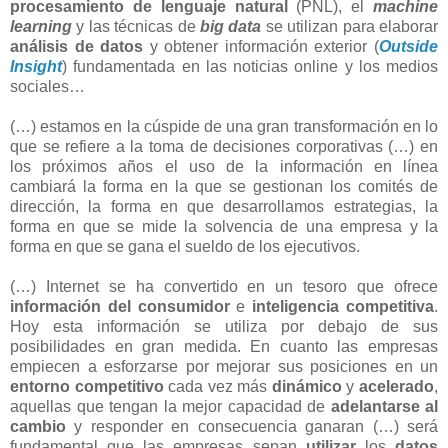
procesamiento de
lenguaje natural
(PNL), el
machine
learning
y las técnicas de
big data
se utilizan para elaborar
análisis de datos
y obtener información exterior (
Outside
Insight
) fundamentada en las noticias online y los medios
sociales…
(…) estamos en la cúspide de una gran transformación en lo
que se refiere a la toma de decisiones corporativas (…) en
los próximos años el uso de la información en línea
cambiará la forma en la que se gestionan los comités de
dirección, la forma en que desarrollamos estrategias, la
forma en que se mide la solvencia de una empresa y la
forma en que se gana el sueldo de los ejecutivos.
(…) Internet se ha convertido en un tesoro que ofrece
información del consumidor
e
inteligencia competitiva
.
Hoy esta información se utiliza por debajo de sus
posibilidades en gran medida. En cuanto las empresas
empiecen a esforzarse por mejorar sus posiciones en un
entorno competitivo
cada vez más
dinámico
y
acelerado
,
aquellas que tengan la mejor capacidad de
adelantarse al
cambio
y responder en consecuencia ganaran (…) será
fundamental que las empresas sepan
utilizar
los
datos