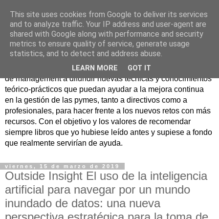
This site uses cookies from Google to deliver its services
Nuevo Viernes - Nuevo
and to analyze traffic. Your IP address and user-agent are
shared with Google along with performance and security
Libro
metrics to ensure quality of service, generate usage
statistics, and to detect and address abuse.
Nace con la misión de ayudar mediante la lectura de libros
LEARN MORE
GOT IT
de management a difundir nuevas técnicas y conocimientos
teórico-prácticos que puedan ayudar a la mejora continua
en la gestión de las pymes, tanto a directivos como a
profesionales, para hacer frente a los nuevos retos con más
recursos. Con el objetivo y los valores de recomendar
siempre libros que yo hubiese leído antes y supiese a fondo
que realmente servirían de ayuda.
viernes, 15 de marzo de 2019
Outside Insight El uso de la inteligencia
artificial para navegar por un mundo
inundado de datos: una nueva
perspectiva estratégica para la toma de