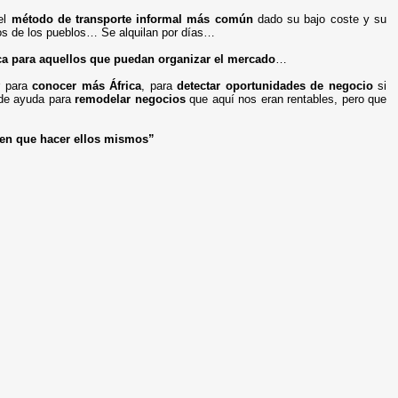
el
método de transporte informal más común
dado su bajo coste y su
eros de los pueblos… Se alquilan por días…
ica para aquellos que puedan organizar el mercado
…
r para
conocer más África
, para
detectar oportunidades de negocio
si
 de ayuda para
remodelar negocios
que aquí nos eran rentables, pero que
nen que hacer ellos
mism
os”