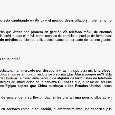
go está cambiando
en
África
y
el mundo desarrollado simplemente no
hecho que
África
sea
pionera en gestión vía teléfono móvil de cuentas
n del crédito para el móvil como moneda de cambio se produjo de forma casi
 de móviles
también se utiliza continuamente por parte de los inmigrantes
 en la India”
 subtitulo… un
mercado por descubrir
y, así ha sido para mí. El
profesor
tros sitios están funcionando y se pregunta
¿En África porque no?
Habla
 de
Unilever
, el floreciente negocio de
alquiler de terminales de telefonía
rategias de introducción de la
cerveza Guinness
que, a pesar de ser una
omo
Egipto espera que China sustituya a los Estados Unidos
, como
d de emprender
y su
flexibilidad
,
si les cierran una puerta
, ellos
abren
en
sectores
como la
educación
, el
entretenimiento
, los
deportes
y la