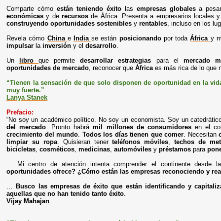
Comparte cómo
están teniendo éxito
las
empresas globales
a pesa
económicas
y de
recursos
de África. Presenta a empresarios locales y
construyendo oportunidades sostenibles
y
rentables
, incluso en los lu
Revela cómo
China
e
India
se están
posicionando
por toda
África
y m
impulsar
la
inversión
y el
desarrollo
.
Un
libro
que permite
desarrollar estrategias
para el
mercado m
oportunidades de mercado
, reconocer que
África
es más rica de lo que
“Tienen la sensación de que solo disponen de oportunidad en la vid
muy fuerte.”
Lanya Stanek
Prefacio:
“No soy un académico político. No soy un economista. Soy un catedrátic
del mercado
. Pronto habrá
mil millones de consumidores
en el con
crecimiento del mundo
.
Todos los días tienen que comer
. Necesitan
limpiar su ropa
. Quisieran tener
teléfonos móviles
,
techos de met
bicicletas
,
cosméticos
,
medicinas
,
automóviles
y
préstamos
para
pon
… Mi centro de atención intenta comprender el continente desde l
oportunidades ofrece? ¿Cómo están las empresas reconociendo y real
…
Busco las empresas de éxito que están identificando y capital
aquellas que no han tenido tanto éxito
.
Vijay Mahajan