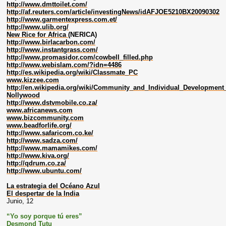
http://www.dmttoilet.com/
http://af.reuters.com/article/investingNews/idAFJOE5210BX20090302
http://www.garmentexpress.com.et/
http://www.ulib.org/
New Rice for Africa
(NERICA)
http://www.birlacarbon.com/
http://www.instantgrass.com/
http://www.promasidor.com/cowbell_filled.php
http://www.webislam.com/?idn=4486
http://es.wikipedia.org/wiki/Classmate_PC
www.kizzee.com
http://en.wikipedia.org/wiki/Community_and_Individual_Developmen
Nollywood
http://www.dstvmobile.co.za/
www.africanews.com
www.bizcommunity.com
www.beadforlife.org/
http://www.safaricom.co.ke/
http://www.sadza.com/
http://www.mamamikes.com/
http://www.kiva.org/
http://qdrum.co.za/
http://www.ubuntu.com/
La estrategia del Océano Azul
El despertar de la India
Junio, 12
“Yo soy porque tú eres”
Desmond Tutu