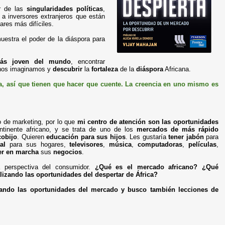
r de las
singularidades políticas
,
 a inversores extranjeros que están
gares más difíciles.
uestra el poder de la diáspora para
ás joven del mundo
, encontrar
 nos imaginamos y
descubrir
la
fortaleza
de la
diáspora
Africana.
a, así que tienen que hacer que cuente. La creencia en uno mismo es
o de marketing, por lo que
mi centro de atención son las oportunidades
tinente africano, y se trata de uno de los
mercados de más rápido
cobijo
. Quieren
educación para sus hijos
. Les gustaría
tener jabón
para
al
para sus hogares,
televisores
,
música
,
computadoras
,
películas
,
er en marcha
sus
negocios
.
a perspectiva del consumidor.
¿Qué es el mercado africano? ¿Qué
izando las oportunidades del despertar de África?
izando las oportunidades del mercado y busco también lecciones de