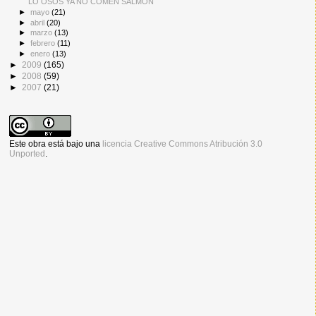
LO OSOS YA NO COMEN SALMÓN
►
mayo
(21)
►
abril
(20)
►
marzo
(13)
►
febrero
(11)
►
enero
(13)
►
2009
(165)
►
2008
(59)
►
2007
(21)
Este obra está bajo una
licencia Creative Commons Atribución 3.0
Unported
.