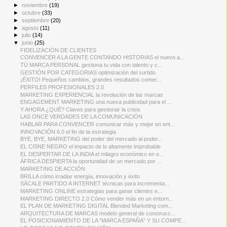
►
noviembre
(19)
►
octubre
(33)
►
septiembre
(20)
►
agosto
(11)
►
julio
(14)
▼
junio
(25)
FIDELIZACIÓN DE CLIENTES
CONVENCER A LA GENTE CONTANDO HISTORIAS el nuevo a...
TÚ MARCA PERSONAL gestiona tu vida con talento y c...
GESTIÓN POR CATEGORIAS optimización del surtido
¡ÉXITO! Pequeños cambios, grandes resultados comer...
PERFILES PROFESIONALES 2.0
MARKETING EXPERIENCIAL la revolución de las marcas
ENGAGEMENT MARKETING una nueva publicidad para el ...
Y AHORA ¿QUÉ? Claves para gestionar la crisis
LAS ONCE VERDADES DE LA COMUNICACIÓN
HABLAR PARA CONVENCER comunicar más y mejor en ent...
INNOVACIÓN 6.0 el fin de la estrategia
BYE, BYE, MARKETING del poder del mercado al poder...
EL CISNE NEGRO el impacto de lo altamente improbable
EL DESPERTAR DE LA INDIA el milagro económico en e...
ÁFRICA DESPIERTA la oportunidad de un mercado por ...
MARKETING DE ACCIÓN
BRILLA cómo irradiar energía, innovación y éxito
SÁCALE PARTIDO A INTERNET técnicas para incrementa...
MARKETING ONLINE estrategias para ganar clientes e...
MARKETING DIRECTO 2.0 Cómo vender más en un entorn...
EL PLAN DE MARKETING DIGITAL Blended Marketing com...
ARQUITECTURA DE MARCAS modelo general de construcc...
EL POSICIONAMIENTO DE LA "MARCA ESPAÑA" Y SU COMPE...