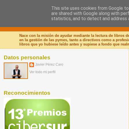
This site uses cookies from Google to 
are shared with Google along with per
Nuevo Viernes - Nuevo
statistics, and to detect and address 
Nace con la misión de ayudar mediante la lectura de libros 
en la gestión de las pymes, tanto a directivos como a profes
libros que yo hubiese leído antes y supiese a fondo que real
Datos personales
Javier Pérez Caro
Ver todo mi perfil
Reconocimientos