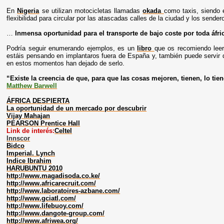
En
Nigeria
se utilizan motocicletas llamadas
okada
como taxis, siendo 
flexibilidad para circular por las atascadas calles de la ciudad y los send
…
Inmensa oportunidad para el transporte de bajo coste por toda áfr
Podría seguir enumerando ejemplos, es un
libro
que os recomiendo lee
estáis pensando en implantaros fuera de España y, también puede servir
en estos momentos han dejado de serlo.
“Existe la creencia de que, para que las cosas mejoren, tienen, lo tie
Matthew Barwell
ÁFRICA DESPIERTA
La oportunidad de un mercado por descubrir
Vijay Mahajan
PEARSON Prentice Hall
Link de interés:
Celtel
Innscor
Bidco
Imperial. Lynch
Indice Ibrahim
HARUBUNTU 2010
http://www.magadisoda.co.ke/
http://www.africarecruit.com/
http://www.laboratoires-azbane.com/
http://www.gciatl.com/
http://www.lifebuoy.com/
http://www.dangote-group.com/
http://www.afriwea.org/