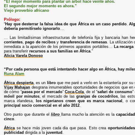
“El mejor momento para plantar un árbol hace veinte años.
El segundo mejor momento es ahora.”
Viejo proverbio africano
Prólogo:
“
Hay que desterrar la falsa idea de que África es un caso perdido
.
Al
debería permitírselo ignorarlo
…
… Las limitadísimas infraestructuras de telefonía fija y bancaria han 
corrientes
,
pago de recibos
y
transferencia de remesas
. La utilizació
inmediata a la aparición de los primeros aparatos portátiles…
La recarga
para transferir
recursos a sus familias en África
.”
Alicia Varela Donoso
“Por cada persona que está intentando hacer algo en África, hay miles
Runa Alam
África despierta
, es un
libro
que me paré a verlo en la estantería por su
Vijay Mahajan
desgrana innumerables oportunidades de negocios que en o
de cómo “
pasea por el mercado
”
Coca-Cola
, de el “
safari de consumo
”
móvil por minutos
, el mercado de las
granjas de cocodrilos
, las est
marca irlandesa,
los nigerianos creen que es marca nacional
, o c
principal socio comercial en el año 2012
.
Otro punto que durante el
libro
llama mucho la atención es la
capacida
cinco
.
África
se hace más joven cada dia que pasa. Esto crea
oportunidades
publicidad
dirigida a la
juventud
.