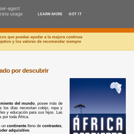
user-agent
erate usage
LEARN MORE
GOT IT
icos que puedan ayudar a la mejora continua
objetivo y los valores de recomendar siempre
ado por descubrir
imiento del mundo
, posee más de
s los días necesitan cobijo, ropa y
les y educación para sus hijos. Las
 por toda África.
e
un
continente
lleno de
contrastes
,
oder adquisitivo
.