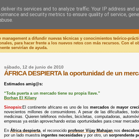
deliver its services and to analyze traffic. Your IP address and 
formance and security metrics to ensure quality of service, gen
 Libro
abuse.
de management a difundir nuevas técnicas y conocimientos teórico-práct
ionales, para hacer frente a los nuevos retos con más recursos. Con el 
mente servirían de ayuda.
sábado, 12 de junio de 2010
ÁFRICA DESPIERTA la oportunidad de un merc
Estimados amig@s:
“Toda puerta a un mercado tiene su propia llave.”
Borhan El Kilany
Sinopsis:
El continente africano es uno de los
mercados
de
mayor crec
novecientos millones de consumidores. A pesar de las dificultades, todo
medicinas. Quieren teléfonos móviles, bicicletas, computadoras, automóvi
empresas ya están aprovechando estas oportunidades para crear mercados
En
África despierta
, el reconocido
profesor Vijay Mahajan
nos
descubr
por un lado muestra
ingentes necesidades
y por otro, un
sorprendente p