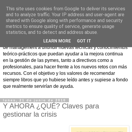
This site uses cookies from Google to deliver its services
Nuevo Viernes - Nuevo
and to analyze traffic. Your IP address and user-agent are
shared with Google along with performance and security
Libro
metrics to ensure quality of service, generate usage
statistics, and to detect and address abuse.
Nace con la misión de ayudar mediante la lectura de libros
LEARN MORE
GOT IT
de management a difundir nuevas técnicas y conocimientos
teórico-prácticos que puedan ayudar a la mejora continua
en la gestión de las pymes, tanto a directivos como a
profesionales, para hacer frente a los nuevos retos con más
recursos. Con el objetivo y los valores de recomendar
siempre libros que yo hubiese leído antes y supiese a fondo
que realmente servirían de ayuda.
lunes, 21 de junio de 2010
Y AHORA ¿QUÉ? Claves para
gestionar la crisis