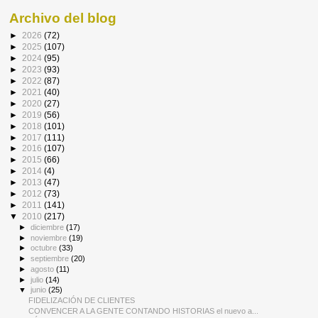
Archivo del blog
►
2026
(72)
►
2025
(107)
►
2024
(95)
►
2023
(93)
►
2022
(87)
►
2021
(40)
►
2020
(27)
►
2019
(56)
►
2018
(101)
►
2017
(111)
►
2016
(107)
►
2015
(66)
►
2014
(4)
►
2013
(47)
►
2012
(73)
►
2011
(141)
▼
2010
(217)
►
diciembre
(17)
►
noviembre
(19)
►
octubre
(33)
►
septiembre
(20)
►
agosto
(11)
►
julio
(14)
▼
junio
(25)
FIDELIZACIÓN DE CLIENTES
CONVENCER A LA GENTE CONTANDO HISTORIAS el nuevo a...