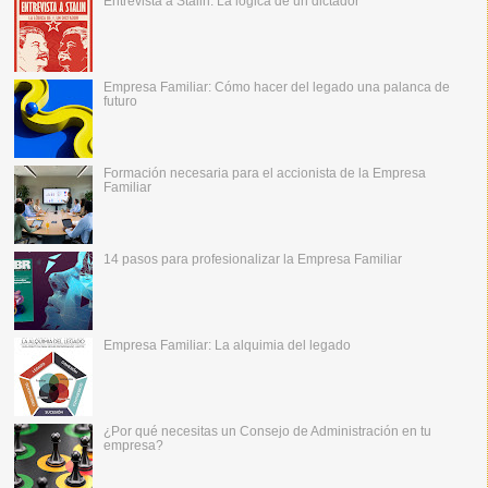
Entrevista a Stalin: La lógica de un dictador
Empresa Familiar: Cómo hacer del legado una palanca de
futuro
Formación necesaria para el accionista de la Empresa
Familiar
14 pasos para profesionalizar la Empresa Familiar
Empresa Familiar: La alquimia del legado
¿Por qué necesitas un Consejo de Administración en tu
empresa?