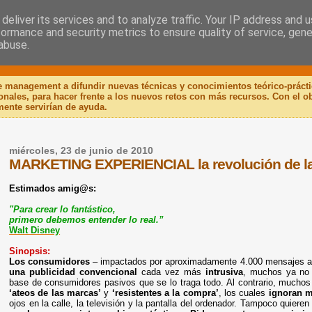
deliver its services and to analyze traffic. Your IP address and 
formance and security metrics to ensure quality of service, gen
 Libro
abuse.
de management a difundir nuevas técnicas y conocimientos teórico-práct
ionales, para hacer frente a los nuevos retos con más recursos. Con el 
mente servirían de ayuda.
miércoles, 23 de junio de 2010
MARKETING EXPERIENCIAL la revolución de l
Estimados
amig@s
:
"Para crear lo fantástico,
primero debemos entender lo real.”
Walt Disney
Sinopsis:
Los consumidores
– impactados por aproximadamente 4.000 mensajes a
una publicidad convencional
cada vez más
intrusiva
, muchos ya no 
base de consumidores pasivos que se lo traga todo. Al contrario, mucho
‘ateos de las marcas’
y
‘resistentes a la compra’
, los cuales
ignoran m
ojos en la calle, la televisión y la pantalla del ordenador. Tampoco quier