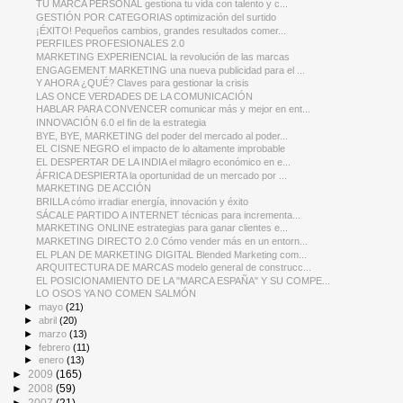
TÚ MARCA PERSONAL gestiona tu vida con talento y c...
GESTIÓN POR CATEGORIAS optimización del surtido
¡ÉXITO! Pequeños cambios, grandes resultados comer...
PERFILES PROFESIONALES 2.0
MARKETING EXPERIENCIAL la revolución de las marcas
ENGAGEMENT MARKETING una nueva publicidad para el ...
Y AHORA ¿QUÉ? Claves para gestionar la crisis
LAS ONCE VERDADES DE LA COMUNICACIÓN
HABLAR PARA CONVENCER comunicar más y mejor en ent...
INNOVACIÓN 6.0 el fin de la estrategia
BYE, BYE, MARKETING del poder del mercado al poder...
EL CISNE NEGRO el impacto de lo altamente improbable
EL DESPERTAR DE LA INDIA el milagro económico en e...
ÁFRICA DESPIERTA la oportunidad de un mercado por ...
MARKETING DE ACCIÓN
BRILLA cómo irradiar energía, innovación y éxito
SÁCALE PARTIDO A INTERNET técnicas para incrementa...
MARKETING ONLINE estrategias para ganar clientes e...
MARKETING DIRECTO 2.0 Cómo vender más en un entorn...
EL PLAN DE MARKETING DIGITAL Blended Marketing com...
ARQUITECTURA DE MARCAS modelo general de construcc...
EL POSICIONAMIENTO DE LA "MARCA ESPAÑA" Y SU COMPE...
LO OSOS YA NO COMEN SALMÓN
►
mayo
(21)
►
abril
(20)
►
marzo
(13)
►
febrero
(11)
►
enero
(13)
►
2009
(165)
►
2008
(59)
►
2007
(21)