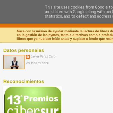
This site uses cookies from Google to 
are shared with Google along with per
Nuevo Viernes - Nuevo
statistics, and to detect and address 
Nace con la misión de ayudar mediante la lectura de libros 
en la gestión de las pymes, tanto a directivos como a profes
libros que yo hubiese leído antes y supiese a fondo que real
Datos personales
Javier Pérez Caro
Ver todo mi perfil
Reconocimientos