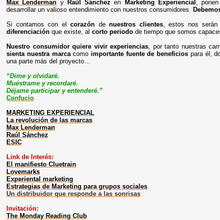
Max Lenderman
y
Raúl Sánchez
en
Marketing Experiencial
, ponen
desarrollar un valioso entendimiento con nuestros consumidores.
Debemos
Si contamos con el
corazón
de
nuestros clientes
, estos nos serán
diferenciación
que existe, al
corto periodo
de tiempo que somos capace
Nuestro consumidor quiere vivir experiencias
, por tanto nuestras ca
sienta nuestra marca
como
importante
fuente de beneficios
para él, 
una parte más del proyecto…
“Dime y olvidaré.
Muéstrame y recordaré.
Déjame participar y entenderé.”
Confucio
MARKETING EXPERIENCIAL
La revolución de las marcas
Max Lenderman
Raúl Sánchez
ESIC
Link de Interés:
El manifiesto Cluetrain
Lovemarks
Experiental marketing
Estrategias de Marketing para grupos sociales
Un distribuidor que responde a las sonrisas
Invitación:
The Monday Reading Club