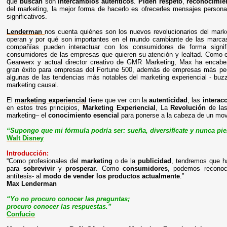
que
buscan
son
intercambios auténticos
.
Piden respeto
,
reconocimie
del marketing, la mejor forma de hacerlo es ofrecerles mensajes person
significativos.
Lenderman
nos cuenta quiénes son los nuevos revolucionarios del mark
operan y por qué son importantes en el mundo cambiante de las marca
compañías pueden interactuar con los consumidores de forma signif
consumidores de las empresas que quieren su atención y lealtad. Como ex
Gearwerx y actual director creativo de GMR Marketing, Max ha encab
gran éxito para empresas del Fortune 500, además de empresas más peq
algunas de las tendencias más notables del marketing experiencial - buzz,
marketing causal.
El
marketing experiencial
tiene que ver con la
autenticidad
, las
interac
en estos tres principios,
Marketing Experiencial
, La
Revolución
de la
marketing– el
conocimiento esencial
para ponerse a la cabeza de un mo
“Supongo que mi fórmula podría ser: sueña, diversifícate y nunca pier
Walt Disney
Introducción:
“Como profesionales del
marketing
o de la
publicidad
, tendremos que h
para
sobrevivir
y
prosperar
. Como
consumidores
, podemos recono
antítesis- al
modo de vender los productos actualmente
.”
Max Lenderman
“Yo no procuro conocer las preguntas;
procuro conocer las respuestas.”
Confucio