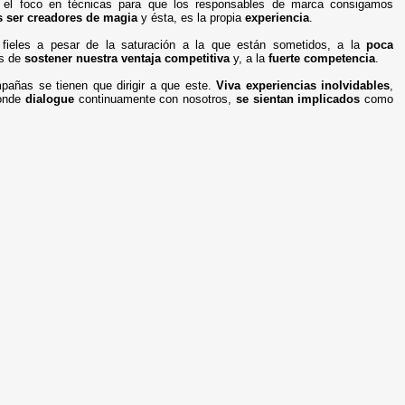
 el foco en técnicas para que los responsables de marca consigamos
 ser creadores de magia
y ésta, es la propia
experiencia
.
 fieles a pesar de la saturación a la que están sometidos, a la
poca
s de
sostener nuestra ventaja competitiva
y, a la
fuerte competencia
.
mpañas se tienen que dirigir a que este.
Viva experiencias inolvidables
,
donde
dialogue
continuamente con nosotros,
se
sientan implicados
como