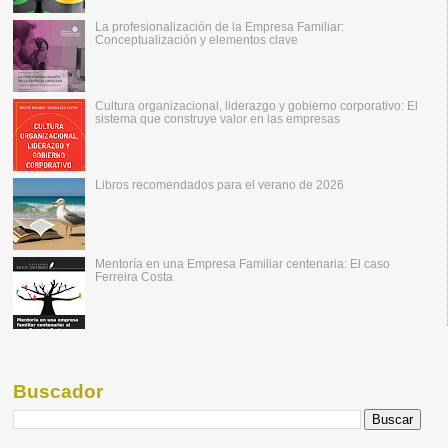
La profesionalización de la Empresa Familiar:
Conceptualización y elementos clave
Cultura organizacional, liderazgo y gobierno corporativo: El
sistema que construye valor en las empresas
Libros recomendados para el verano de 2026
Mentoría en una Empresa Familiar centenaria: El caso
Ferreira Costa
Buscador