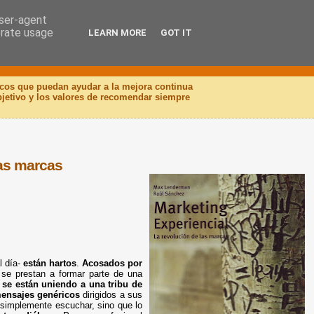
user-agent
erate usage
LEARN MORE
GOT IT
icos que puedan ayudar a la mejora continua
objetivo y los valores de recomendar siempre
as marcas
l día-
están hartos
.
Acosados por
se prestan a formar parte de una
s
se están uniendo a una tribu de
ensajes genéricos
dirigidos a sus
en simplemente escuchar, sino que lo