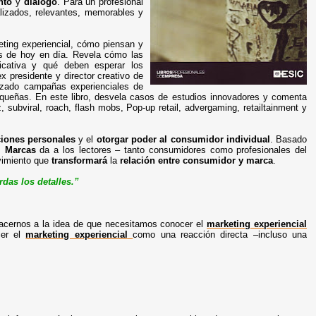
nto
y
diálogo
. Para un profesional
alizados, relevantes, memorables y
eting experiencial, cómo piensan y
s de hoy en día. Revela cómo las
icativa y qué deben esperar los
 presidente y director creativo de
ezado campañas experienciales de
ueñas. En este libro, desvela casos de estudios innovadores y comenta
 subviral, roach, flash mobs, Pop-up retail, advergaming, retailtainment y
ciones personales
y el
otorgar poder al consumidor
individual
. Basado
s
Marcas
da a los lectores – tanto consumidores como profesionales del
vimiento que
transformará
la
relación
entre consumidor y marca
.
das los detalles.”
acernos a la idea de que necesitamos conocer el
marketing experiencial
cer el
marketing experiencial
como una reacción directa –incluso una