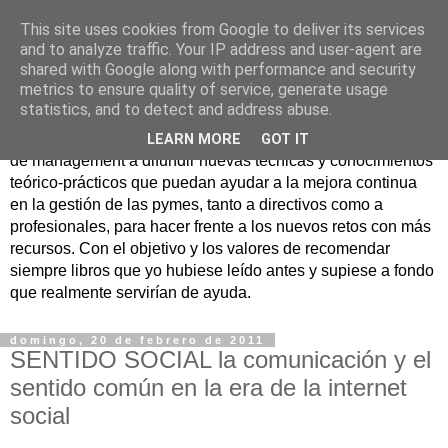
This site uses cookies from Google to deliver its services
Nuevo Viernes - Nuevo
and to analyze traffic. Your IP address and user-agent are
shared with Google along with performance and security
Libro
metrics to ensure quality of service, generate usage
statistics, and to detect and address abuse.
Nace con la misión de ayudar mediante la lectura de libros
LEARN MORE
GOT IT
de management a difundir nuevas técnicas y conocimientos
teórico-prácticos que puedan ayudar a la mejora continua
en la gestión de las pymes, tanto a directivos como a
profesionales, para hacer frente a los nuevos retos con más
recursos. Con el objetivo y los valores de recomendar
siempre libros que yo hubiese leído antes y supiese a fondo
que realmente servirían de ayuda.
domingo, 20 de febrero de 2011
SENTIDO SOCIAL la comunicación y el
sentido común en la era de la internet
social