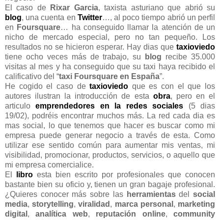
El caso de
Rixar Garcia
, taxista asturiano que abrió su
blog
, una cuenta en
Twitter
…, al poco tiempo abrió un perfil
en
Foursquare
… ha conseguido llamar la atención de un
nicho de mercado especial, pero no tan pequeño. Los
resultados no se hicieron esperar. Hay dias que
taxioviedo
tiene ocho veces más de trabajo, su
blog
recibe 35.000
visitas al mes y ha conseguido que su taxi haya recibido el
calificativo del “
taxi Foursquare en España
”.
He cogido el caso de
taxioviedo
que es con el que los
autores ilustran la introducción de esta
obra
, pero en el
articulo
emprendedores en la redes sociales
(5 dias
19/02), podréis encontrar muchos más. La red cada dia es
mas social, lo que tenemos que hacer es buscar como mi
empresa puede generar negocio a través de esta. Como
utilizar ese sentido común para aumentar mis ventas, mi
visibilidad, promocionar, productos, servicios, o aquello que
mi empresa comercialice.
El
libro
esta bien escrito por profesionales que conocen
bastante bien su oficio y, tienen un gran bagaje profesional.
¿Quieres conocer más sobre las
herramientas
del
social
media
,
storytelling
,
viralidad
,
marca personal
,
marketing
digital
,
analítica web
,
reputación
online
,
community