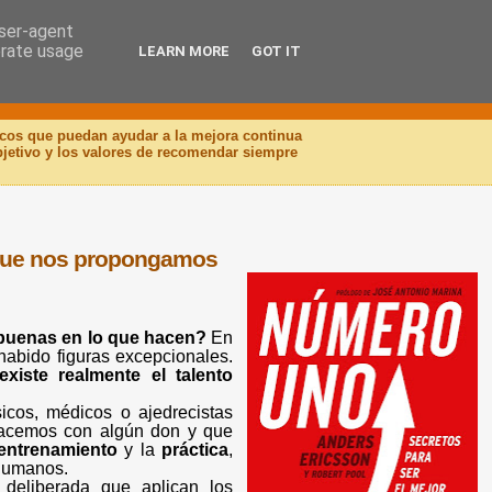
user-agent
erate usage
LEARN MORE
GOT IT
icos que puedan ayudar a la mejora continua
objetivo y los valores de recomendar siempre
o que nos propongamos
 buenas en lo que hacen?
En
 habido figuras excepcionales.
existe realmente el talento
icos, médicos o ajedrecistas
 nacemos con algún don y que
entrenamiento
y la
práctica
,
 humanos.
 deliberada que aplican los