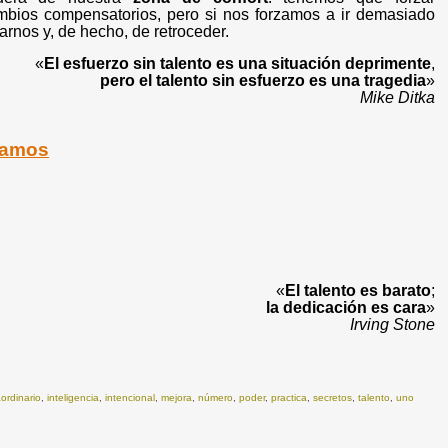
mbios compensatorios, pero si nos forzamos a ir demasiado
arnos y, de hecho, de retroceder.
«
El esfuerzo sin talento es una situación deprimente
,
pero el talento sin esfuerzo es una tragedia
»
Mike Ditka
gamos
«
El talento es barato
;
la dedicación es cara
»
Irving Stone
aordinario
,
inteligencia
,
intencional
,
mejora
,
número
,
poder
,
practica
,
secretos
,
talento
,
uno