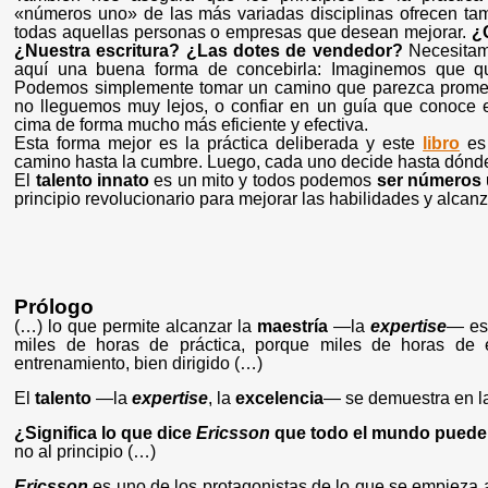
«números uno» de las más variadas disciplinas ofrecen tam
todas aquellas personas o empresas que desean mejorar.
¿
¿Nuestra escritura? ¿Las dotes de vendedor?
Necesita
aquí una buena forma de concebirla: Imaginemos que q
Podemos simplemente tomar un camino que parezca prome
no lleguemos muy lejos, o confiar en un guía que conoce e
cima de forma mucho más eficiente y efectiva.
Esta forma mejor es la práctica deliberada y este
libro
es 
camino hasta la cumbre. Luego, cada uno decide hasta dónde 
El
talento innato
es un mito y todos podemos
ser números
principio revolucionario para mejorar las habilidades y alcanz
Prólogo
(…) lo que permite alcanzar la
maestría
—la
expertise
— es 
miles de horas de práctica, porque miles de horas de 
entrenamiento, bien dirigido (…)
El
talento
—la
expertise
, la
excelencia
— se demuestra en l
¿Significa lo que dice
Ericsson
que todo el mundo puede
no al principio (…)
Ericsson
es uno de los protagonistas de lo que se empieza 