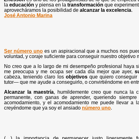
la
educación
y piensa en la
transformación
que experimentar
aprovecháramos la posibilidad de
alcanzar la excelencia
.
José Antonio Marina
Ser
número uno
es un aspiracional que a muchos nos pued
voluntad, y coraje suficiente para conseguir nuestro objetivo
No creo que a lo largo de mi desempeño profesional haya
me preocupa y me ocupa ser cada día mejor que ayer,
s
cabeza, teniendo claro los
objetivos
que quiero conseguir 
tutor— que me ayude a conseguirlo, o convirtiéndome en entr
Alcanzar la maestría
, humildemente creo que nunca la c
permanente, con ganas de aprender, queriendo siempre
acomodamiento, y el acomodamiento me puede llevar a la 
creyéndome que ya soy el ansiado
número uno
.
(…) la importancia de permanecer justo ligeramente 