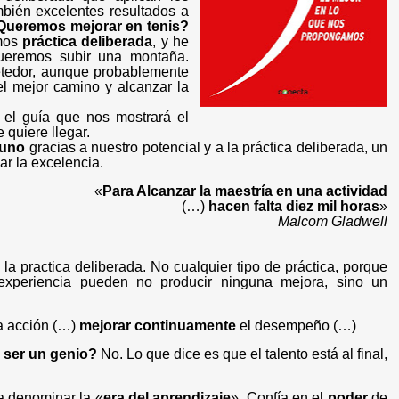
bién excelentes resultados a
Queremos mejorar en tenis?
mos
práctica deliberada
, y he
ueremos subir una montaña.
tedor, aunque probablemente
l mejor camino y alcanzar la
el guía que nos mostrará el
quiere llegar.
 uno
gracias a nuestro potencial y a la práctica deliberada, un
ar la excelencia.
«
Para Alcanzar la maestría en una actividad
(…)
hacen falta diez mil horas
»
Malcom Gladwell
la practica deliberada. No cualquier tipo de práctica, porque
experiencia pueden no producir ninguna mejora, sino un
a acción (…)
mejorar continuamente
el desempeño (…)
 ser un genio?
No. Lo que dice es que el talento está al final,
a denominar la «
era del aprendizaje
». Confía en el
poder
de