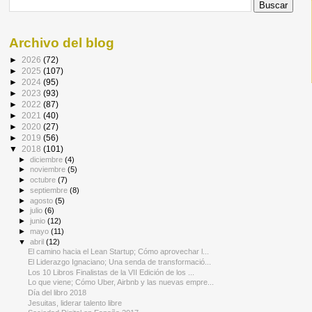
Archivo del blog
►
2026
(72)
►
2025
(107)
►
2024
(95)
►
2023
(93)
►
2022
(87)
►
2021
(40)
►
2020
(27)
►
2019
(56)
▼
2018
(101)
►
diciembre
(4)
►
noviembre
(5)
►
octubre
(7)
►
septiembre
(8)
►
agosto
(5)
►
julio
(6)
►
junio
(12)
►
mayo
(11)
▼
abril
(12)
El camino hacia el Lean Startup; Cómo aprovechar l...
El Liderazgo Ignaciano; Una senda de transformació...
Los 10 Libros Finalistas de la VII Edición de los ...
Lo que viene; Cómo Uber, Airbnb y las nuevas empre...
Día del libro 2018
Jesuitas, liderar talento libre