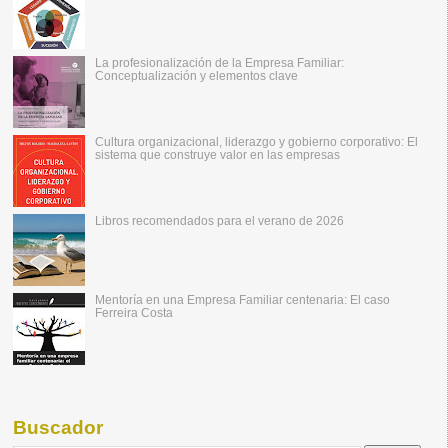
La profesionalización de la Empresa Familiar:
Conceptualización y elementos clave
Cultura organizacional, liderazgo y gobierno corporativo: El
sistema que construye valor en las empresas
Libros recomendados para el verano de 2026
Mentoría en una Empresa Familiar centenaria: El caso
Ferreira Costa
Buscador