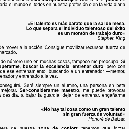
ía el mundo si todos en nuestra profesión o en la vida diaria
«
El talento es más barato que la sal de mesa
.
Lo que separa el individuo talentoso del éxito
es un montón de trabajo duro
»
Stephen King
e mover a la acción. Consigue movilizar recursos, fuerza de
 marcado.
 sido número uno en muchas cosas, tampoco me preocupa. Si
uperarme
,
buscar la excelencia
,
entrenar duro
, pero con
de ese entrenamiento, buscando a un entrenador —mentor,
enador y entrenado a la vez.
onseguiré. Seré siempre un alumno, una persona en beta
 mejorar.
Ser-considerarme maestro
, me puede provocar
desidia, a bajar la guardia, dejar de entrenar, engañarme
«
No hay tal cosa como un gran talento
sin gran fuerza de voluntad
»
Honoré de Balzac
fuera de nuestra
zona de confort
: tenemos que forzar