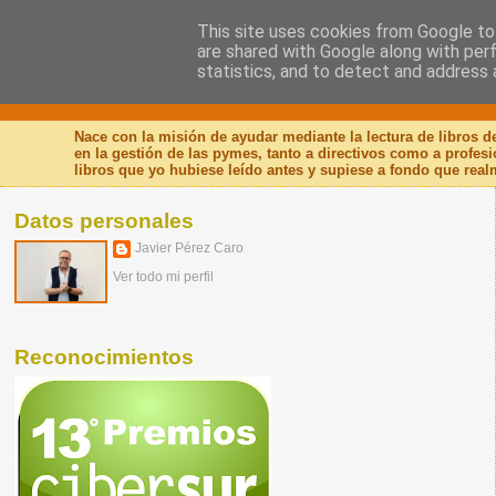
This site uses cookies from Google to 
are shared with Google along with per
Nuevo Viernes - Nuevo
statistics, and to detect and address 
Nace con la misión de ayudar mediante la lectura de libros 
en la gestión de las pymes, tanto a directivos como a profes
libros que yo hubiese leído antes y supiese a fondo que real
Datos personales
Javier Pérez Caro
Ver todo mi perfil
Reconocimientos