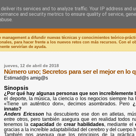
deliver its services and to analyze traffic. Your IP address and 
formance and security metrics to ensure quality of service, gen
 Libro
abuse.
de management a difundir nuevas técnicas y conocimientos teórico-práct
ionales, para hacer frente a los nuevos retos con más recursos. Con el 
mente servirían de ayuda.
jueves, 12 de abril de 2018
Número uno; Secretos para ser el mejor en l
Estimad@s amig@s
Sinopsis
¿Por qué hay algunas personas que son increíblemente
el deporte, la música, la ciencia o los negocios siempre ha
«Tiene un auténtico don», decimos asombrados. Pero
¿
innato?
Anders Ericsson
ha descubierto ese don en atletas, mús
entre otros, pero también asegura que en realidad todos
tenemos la
capacidad
de
crear
habilidades
, mediante el
gracias a la increíble adaptabilidad del cerebro y del cuerpo
También nos asegura que los principios de la práctica