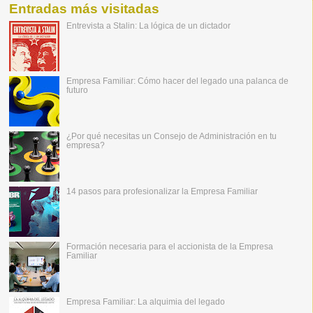
Entradas más visitadas
Entrevista a Stalin: La lógica de un dictador
Empresa Familiar: Cómo hacer del legado una palanca de
futuro
¿Por qué necesitas un Consejo de Administración en tu
empresa?
14 pasos para profesionalizar la Empresa Familiar
Formación necesaria para el accionista de la Empresa
Familiar
Empresa Familiar: La alquimia del legado