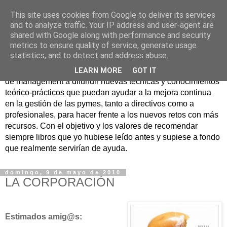
This site uses cookies from Google to deliver its services
Nuevo Viernes - Nuevo
and to analyze traffic. Your IP address and user-agent are
shared with Google along with performance and security
Libro
metrics to ensure quality of service, generate usage
statistics, and to detect and address abuse.
Nace con la misión de ayudar mediante la lectura de libros
LEARN MORE
GOT IT
de management a difundir nuevas técnicas y conocimientos
teórico-prácticos que puedan ayudar a la mejora continua
en la gestión de las pymes, tanto a directivos como a
profesionales, para hacer frente a los nuevos retos con más
recursos. Con el objetivo y los valores de recomendar
siempre libros que yo hubiese leído antes y supiese a fondo
que realmente servirían de ayuda.
domingo, 9 de mayo de 2010
LA CORPORACIÓN
Estimados amig@s: