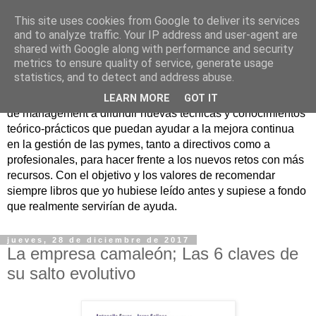
This site uses cookies from Google to deliver its services
Nuevo Viernes - Nuevo
and to analyze traffic. Your IP address and user-agent are
shared with Google along with performance and security
Libro
metrics to ensure quality of service, generate usage
statistics, and to detect and address abuse.
Nace con la misión de ayudar mediante la lectura de libros
LEARN MORE
GOT IT
de management a difundir nuevas técnicas y conocimientos
teórico-prácticos que puedan ayudar a la mejora continua
en la gestión de las pymes, tanto a directivos como a
profesionales, para hacer frente a los nuevos retos con más
recursos. Con el objetivo y los valores de recomendar
siempre libros que yo hubiese leído antes y supiese a fondo
que realmente servirían de ayuda.
jueves, 28 de diciembre de 2017
La empresa camaleón; Las 6 claves de
su salto evolutivo