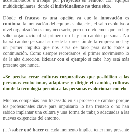
acostumbrados a trabajar por
proyectos
en
remoto
, con equipos
multidisciplinares, donde
el individualismo no tiene sitio
.
Dónde
el fracaso es una opción
ya que la
innovación es
continua
, la motivación del equipo es alta, etc., el salto evolutivo a
nivel organización es muy necesario, pero no olvidemos que no hay
salto organizacional si primero no hay un cambio personal. No
habrá cambio personal si desde la dirección de la empresa no hay
un primer impulso que nos sirva de
faro
para darlo todos a
continuación. Como siempre recordamos, el primer movimiento lo
da la alta dirección,
liderar
con el ejemplo
si cabe, hoy está más
presente que nunca.
«Se precisa crear culturas corporativas que posibiliten a las
personas evolucionar, adaptarse y dirigir el cambio, culturas
donde la tecnología permita a las personas evolucionar con él»
Muchas compañías han fracasado en su proceso de cambio porque
los profesionales clave para impulsarlo lo han frenado o no han
sabido implantar una cultura y una forma de trabajo adecuadas a las
nuevas exigencias del entorno.
(…)
saber qué hacer
en cada momento implica tener muy presente