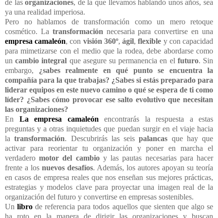
de las
organizaciones
, de la que llevamos hablando unos años, sea
ya una realidad imperiosa.
Pero no hablamos de transformación como un mero retoque
cosmético. La
transformación
necesaria para convertirse en una
empresa camaleón
, con
visión 360º
,
ágil
,
flexible
y con capacidad
para mimetizarse con el medio que la rodea, debe abordarse como
un
cambio integral
que asegure su permanencia en el
futuro
. Sin
embargo,
¿sabes realmente en qué punto se encuentra la
compañía para la que trabajas? ¿Sabes si estás preparado para
liderar equipos en este nuevo camino o qué se espera de ti como
líder? ¿Sabes cómo provocar ese salto evolutivo que necesitan
las organizaciones?
En
L
a empresa camaleón
encontrarás la respuesta a estas
preguntas y a otras inquietudes que puedan surgir en el viaje hacia
la
transformación
. Descubrirás las seis
palancas
que hay que
activar para reorientar tu organización y poner en marcha el
verdadero
motor del cambio
y las pautas necesarias para hacer
frente a los
nuevos desafíos
. Además, los autores apoyan su teoría
en casos de empresa reales que nos enseñan sus mejores prácticas,
estrategias y modelos clave para proyectar una imagen real de la
organización del futuro y convertirse en empresas sostenibles.
Un
libro
de referencia para todos aquellos que sienten que algo se
ha roto en la manera de dirigir las organizaciones y buscan