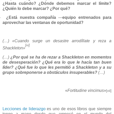
¿Hasta cuándo? ¿Dónde debemos marcar el límite?
¿Quién lo debe marcar?
¿Por qué?
—
¿Está nuestra compañía
—
equipo entrenados para
aprovechar las ventanas de oportunidad?
(…) «Cuando surge un desastre arrodíllate y reza a
[vi]
Shackleton»
(…)
¿Por qué se ha de rezar a Shackleton
en momentos
de desesperación? ¿Qué era lo que le hacía tan buen
líder? ¿Qué fue lo que les permitió a Shackleton y a su
grupo sobreponerse a obstáculos insuperables?
(…)
«
Fortitudine vincimus
»
[vii]
Lecciones de liderazgo
es uno de esos libros que siempre
tengo a mano desde que empecé en el mundo del