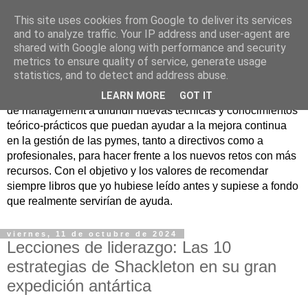
This site uses cookies from Google to deliver its services
Nuevo Viernes - Nuevo
and to analyze traffic. Your IP address and user-agent are
shared with Google along with performance and security
Libro
metrics to ensure quality of service, generate usage
statistics, and to detect and address abuse.
Nace con la misión de ayudar mediante la lectura de libros
LEARN MORE
GOT IT
de management a difundir nuevas técnicas y conocimientos
teórico-prácticos que puedan ayudar a la mejora continua
en la gestión de las pymes, tanto a directivos como a
profesionales, para hacer frente a los nuevos retos con más
recursos. Con el objetivo y los valores de recomendar
siempre libros que yo hubiese leído antes y supiese a fondo
que realmente servirían de ayuda.
viernes, 11 de octubre de 2024
Lecciones de liderazgo: Las 10
estrategias de Shackleton en su gran
expedición antártica