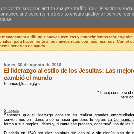
deliver its services and to analyze traffic. Your IP address and 
formance and security metrics to ensure quality of service, gen
 Libro
abuse.
de management a difundir nuevas técnicas y conocimientos teórico-práct
ionales, para hacer frente a los nuevos retos con más recursos. Con el 
mente servirían de ayuda.
lunes, 30 de agosto de 2010
El liderazgo al estilo de los Jesuitas: Las me
cambió el mundo
Estimad@s amig@s
"Trabaja como si el é
pero con
Sinopsis
Sabemos que el liderazgo consiste en realizar grandes emprendim
convertirnos en líderes o cómo hacer que otros lo logren.
La Compañía 
formó a sus propios líderes y, durante ese proceso, construyó una de la
Fundada en 1540 por diez hombres sin capital y sin ningún plan de 