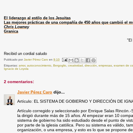
El liderazgo al estilo de los Jesuitas
Las mejores prácticas de una compañía de 450 años que cambió el 
Chris Lowney
Granica
"El
Recibid un cordial saludo
Publicado por
Javier Pérez Caro
en
9:10
Etiquetas:
amor
,
autoconocimiento
,
Bergoglio
,
creatividad
,
dirección
,
empresas
,
examen de co
Ignacio de Loyola
2 comentarios:
Javier Pérez Caro
dijo...
Artículo: EL SISTEMA DE GOBIERNO Y DIRECCIÓN DE IG
Artículo corregido y seleccionado por Enrique Salas Rincón.
la dirigió durante más de 15 años. Al empezar eran 10 compañe
sistema de gobierno ha sido estudiado desde el punto de vista
por parte de la iglesia católica. Pero su sistema es válido, t
organización, o una empresa, y esto es lo que se propone desa