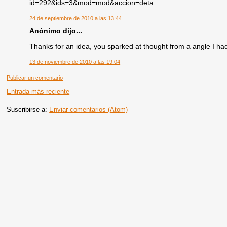
id=292&ids=3&mod=mod&accion=deta
24 de septiembre de 2010 a las 13:44
Anónimo dijo...
Thanks for an idea, you sparked at thought from a angle I hadn
13 de noviembre de 2010 a las 19:04
Publicar un comentario
Entrada más reciente
Suscribirse a:
Enviar comentarios (Atom)