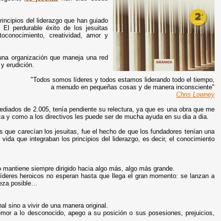
principios del liderazgo que han guiado
El perdurable éxito de los jesuitas
toconocimiento, creatividad, amor y
n una organización que maneja una red
y erudición.
"Todos somos líderes y todos estamos liderando todo el tiempo,
a menudo en pequeñas cosas y de manera inconsciente"
Chris Lowney
 mediados de 2.005, tenía pendiente su relectura, ya que es una obra que me
ica y como a los directivos les puede ser de mucha ayuda en su dia a dia.
las que carecían los jesuitas, fue el hecho de que los fundadores tenían una
 vida que integraban los principios del liderazgo, es decir, el conocimiento
lo mantiene siempre dirigido hacia algo más, algo más grande.
íderes heroicos no esperan hasta que llega el gran momento: se lanzan a
ueza posible…
l sino a vivir de una manera original.
temor a lo desconocido, apego a su posición o sus posesiones, prejuicios,