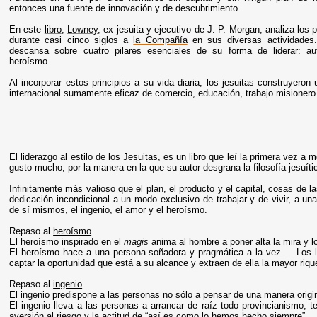
entonces una fuente de innovación y de descubrimiento.
En este
libro
,
Lowney
, ex jesuita y ejecutivo de J. P. Morgan, analiza los 
durante casi cinco siglos a
la Compañía
en sus diversas actividades. 
descansa sobre cuatro pilares esenciales de su forma de liderar: au
heroísmo.
Al incorporar estos principios a su vida diaria, los jesuitas construyero
internacional sumamente eficaz de comercio, educación, trabajo misionero 
El liderazgo al estilo de los Jesuitas
, es un libro que leí la primera vez a
gusto mucho, por la manera en la que su autor desgrana la filosofía jesuít
Infinitamente más valioso que el plan, el producto y el capital, cosas de 
dedicación incondicional a un modo exclusivo de trabajar y de vivir, a una
de sí mismos, el ingenio, el amor y el heroísmo.
Repaso al
heroísmo
El heroísmo inspirado en el
magis
anima al hombre a poner alta la mira y 
El heroísmo hace a una persona soñadora y pragmática a la vez…. Los l
captar la oportunidad que está a su alcance y extraen de ella la mayor riq
Repaso al
ingenio
El ingenio predispone a las personas no sólo a pensar de una manera origina
El ingenio lleva a las personas a arrancar de raíz todo provincianismo, 
aversión al riesgo y la actitud de “así es como lo hemos hecho siempre”.