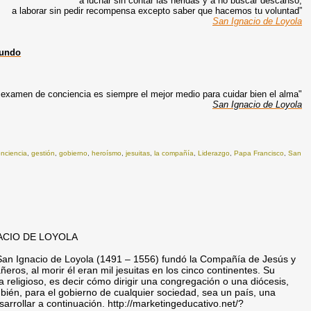
a luchar sin contar las heridas y a no buscar descanso,
a laborar sin pedir recompensa excepto saber que hacemos tu voluntad”
San Ignacio de Loyola
mundo
 examen de conciencia es siempre el mejor medio para cuidar bien el alma"
San Ignacio de Loyola
nciencia
,
gestión
,
gobierno
,
heroísmo
,
jesuitas
,
la compañía
,
Liderazgo
,
Papa Francisco
,
San
NACIO DE LOYOLA
-San Ignacio de Loyola (1491 – 1556) fundó la Compañía de Jesús y
ros, al morir él eran mil jesuitas en los cinco continentes. Su
 religioso, es decir cómo dirigir una congregación o una diócesis,
ambién, para el gobierno de cualquier sociedad, sea un país, una
rrollar a continuación. http://marketingeducativo.net/?