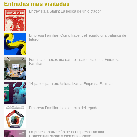
Entradas más visitadas
Entrevista a Stalin: La lógica de un dictador
Empresa Familiar: Cómo hacer del legado una palanca de
futuro
Formación necesaria para el accionista de la Empresa
Familiar
14 pasos para profesionalizar la Empresa Familiar
Empresa Familiar: La alquimia del legado
La profesionalización de la Empresa Familiar:
Conceptualización y elementos clave