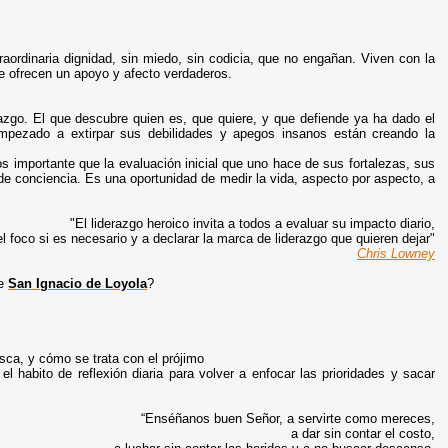
ordinaria dignidad, sin miedo, sin codicia, que no engañan. Viven con la
e ofrecen un apoyo y afecto verdaderos.
razgo. El que descubre quien es, que quiere, y que defiende ya ha dado el
empezado a extirpar sus debilidades y apegos insanos están creando la
 importante que la evaluación inicial que uno hace de sus fortalezas, sus
en de conciencia. Es una oportunidad de medir la vida, aspecto por aspecto, a
"El liderazgo heroico invita a todos a evaluar su impacto diario,
 el foco si es necesario y a declarar la marca de liderazgo que quieren dejar"
Chris Lowney
de
San Ignacio de Loyola
?
sca, y cómo se trata con el prójimo
el habito de reflexión diaria para volver a enfocar las prioridades y sacar
“Enséñanos buen Señor, a servirte como mereces,
a dar sin contar el costo,