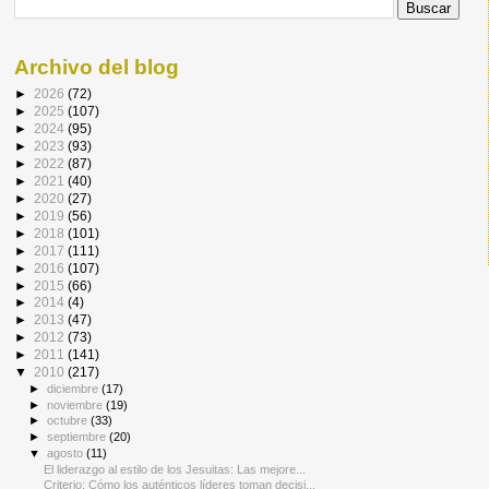
Archivo del blog
►
2026
(72)
►
2025
(107)
►
2024
(95)
►
2023
(93)
►
2022
(87)
►
2021
(40)
►
2020
(27)
►
2019
(56)
►
2018
(101)
►
2017
(111)
►
2016
(107)
►
2015
(66)
►
2014
(4)
►
2013
(47)
►
2012
(73)
►
2011
(141)
▼
2010
(217)
►
diciembre
(17)
►
noviembre
(19)
►
octubre
(33)
►
septiembre
(20)
▼
agosto
(11)
El liderazgo al estilo de los Jesuitas: Las mejore...
Criterio: Cómo los auténticos líderes toman decisi...