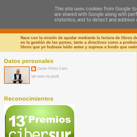
This site uses cookies from Google to 
are shared with Google along with per
Nuevo Viernes - Nuevo
statistics, and to detect and address 
Nace con la misión de ayudar mediante la lectura de libros 
en la gestión de las pymes, tanto a directivos como a profes
libros que yo hubiese leído antes y supiese a fondo que real
Datos personales
Javier Pérez Caro
Ver todo mi perfil
Reconocimientos