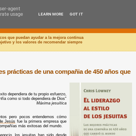
user-agent
erate usage
LEARN MORE
GOT IT
icos que puedan ayudar a la mejora continua
objetivo y los valores de recomendar siempre
jores prácticas de una compañia de 450 años que
xito dependiera de tu propio esfuerzo,
fía como si todo dependiera de Dios"
Máxima jesuítica
ientos pero pocos entendemos cómo
de Jesús
fue la primera empresa que
s compañías más exitosas del mundo.
negocio,
los jesuitas
han sido desde