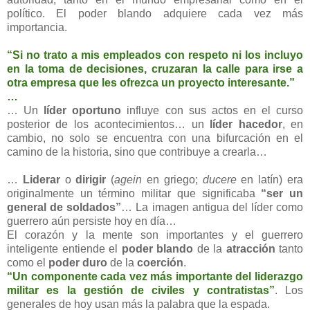
político. El poder blando adquiere cada vez más
importancia.
“Si no trato a mis empleados con respeto ni los incluyo
en la toma de decisiones, cruzaran la calle para irse a
otra empresa que les ofrezca un proyecto interesante.”
…
… Un
líder oportuno
influye con sus actos en el curso
posterior de los acontecimientos… un
líder hacedor
, en
cambio, no solo se encuentra con una bifurcación en el
camino de la historia, sino que contribuye a crearla…
…
Liderar
o
dirigir
(
agein
en griego;
ducere
en latín) era
originalmente un término militar que significaba
“ser un
general de soldados”
… La imagen antigua del líder como
guerrero aún persiste hoy en día…
El corazón y la mente son importantes y el guerrero
inteligente entiende el
poder blando
de la
atracción
tanto
como el
poder duro
de la
coerción
.
“Un componente cada vez más importante del liderazgo
militar es la gestión de civiles y contratistas”
. Los
generales de hoy usan más la palabra que la espada.