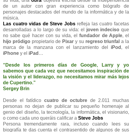
su vida, una
obra
objetiva escrita desde la independencia
de un autor con gran experiencia como biógrafo de
personajes destacados del mundo de la informática y de la
música.
Las cuatro vidas de Steve Jobs
refleja las cuatro facetas
desarrolladas a lo largo de su vida: el
joven indeciso
que
no sabe qué hacer con su vida, el
fundador de Apple
, el
hijo pródigo
propietario de
Pixar
y su
regreso triunfal
a la
marca de la manzana con el lanzamiento del
iPod
, el
iPhone
y el
iPad
…
“Desde los primeros días de Google, Larry y yo
sabemos que cada vez que necesitamos inspiración de
la visión y el liderazgo, no necesitamos mirar más lejos
de Cupertino.”
Sergey Brin
Desde el fatídico
cuatro de octubre
de 2.011 muchas
personas no dejan de publicar su pequeño homenaje al
genio del diseño, la tecnología, la informática, el visionario,
o como cada uno queráis calificar a
Steve
Jobs
Persona tremendamente rara, incluso cuando lees su
biografía te das cuenta el contrasentido de algunos de sus