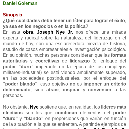
Daniel Goleman
Sinopsis
¿Qué cualidades debe tener un líder para lograr el éxito
,
ya sea en los negocios o en la política?
En esta
obra
,
Joseph Nye Jr.
nos ofrece una mirada
experta y radical sobre la naturaleza del liderazgo en el
mundo de hoy, con una esclarecedora mezcla de historia,
estudio de casos empresariales e investigación psicológica.
En su opinión, muchas personas consideran que las
formas
autoritarias
y
coercitivas
de
liderazgo
(el enfoque del
poder “duro”
imperante en la época de los complejos
militares-industrial) se está viendo ampliamente superado,
en las sociedades postindustriales, por el enfoque del
“poder blando”
, cuyo objetivo
no
es
imponer
un criterio
determinado
, sino
atraer
,
inspirar
y
convencer
a las
personas.
No obstante,
Nye
sostiene que, en realidad, los
líderes más
efectivos
son los que
combinan
elementos del
poder
“duro”
y
“blando”
en proporciones que varían en función
de la situación a la que se enfrentan. A partir de ejemplos de