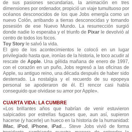
de sus pasiones secundarias, la animación en tres
dimensiones por ordenador, propició un viaje tumultuoso por
océanos desconocidos de los que Jobs emergía como un
nuevo Colón, arribando a tierras desconocidas y tomando
posesión de ese Nuevo Mundo. La resurrección surgió
donde nadie lo esperaba y el triunfo de
Pixar
le devolvió al
centro de todos los focos.
Toy Story
le salvó la vida.
El giro de los acontecimientos le colocó en un lugar
privilegiado hasta que, ironías de la historia, le toco acudir al
rescate de
Apple
. Una gélida mañana de enero de 1997,
con el corazón en un puño, Jobs regresó a las oficinas de
Apple, su antiguo reino, una década después de haber sido
desterrado. La nostalgia y el recuerdo de su epopeya
personal se apoderaron de él. El rencor casi había
conseguido que olvidase su amor por Apple».
CUARTA VIDA: LA CUMBRE
«Los brillantes años que habrían de venir estuvieron
salpicados por estrellas fugaces que, aun así, supieron
hacerse (y hacerle) un hueco en la historia de la humanidad:
iMac
,
iPod
,
iPhone
,
iPad
… Steve Jobs vivió de forma