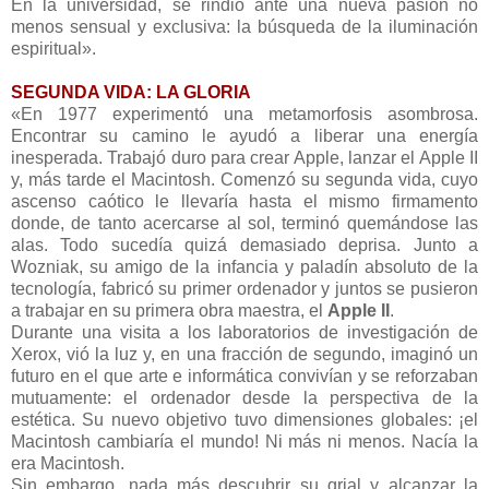
En la universidad, se rindió ante una nueva pasión no
menos sensual y exclusiva: la búsqueda de la iluminación
espiritual».
SEGUNDA VIDA: LA GLORIA
«En 1977 experimentó una metamorfosis asombrosa.
Encontrar su camino le ayudó a liberar una energía
inesperada. Trabajó duro para crear Apple, lanzar el Apple II
y, más tarde el Macintosh. Comenzó su segunda vida, cuyo
ascenso caótico le llevaría hasta el mismo firmamento
donde, de tanto acercarse al sol, terminó quemándose las
alas. Todo sucedía quizá demasiado deprisa. Junto a
Wozniak, su amigo de la infancia y paladín absoluto de la
tecnología, fabricó su primer ordenador y juntos se pusieron
a trabajar en su primera obra maestra, el
Apple II
.
Durante una visita a los laboratorios de investigación de
Xerox, vió la luz y, en una fracción de segundo, imaginó un
futuro en el que arte e informática convivían y se reforzaban
mutuamente: el ordenador desde la perspectiva de la
estética. Su nuevo objetivo tuvo dimensiones globales: ¡el
Macintosh cambiaría el mundo! Ni más ni menos. Nacía la
era Macintosh.
Sin embargo, nada más descubrir su grial y alcanzar la