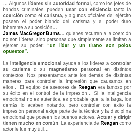
… Algunos
líderes sin autoridad formal
, como los jefes de
bandas criminales, pueden
usar con eficiencia
tanto la
coerción
como el
carisma
, y algunos oficiales del ejército
poseen el poder blando del carisma y el poder duro
inherente a su posición…
James MacGregor Burns
… quienes recurren a la coerción
no son líderes, sino personas que simplemente se limitan a
ejercer su poder:
“un líder y un tirano son polos
opuestos”
.
La
inteligencia emocional
ayuda a los líderes a
controlar
su carisma
o su
magnetismo personal
en distintos
contextos. Nos presentamos ante los demás de distintas
maneras para controlar la impresión que causamos en
ellos… El equipo de asesores de
Reagan
era famoso por
su éxito en el control de la impresión… Si la inteligencia
emocional no es autentica, es probable que, a la larga, los
demás lo acaben notando, pero controlar con éxito la
impresión personal exige parte de la técnica y la disciplina
emocional que poseen los buenos actores.
Actuar y dirigir
tienen mucho en común
. La experiencia de
Reagan
como
actor le fue muy útil…