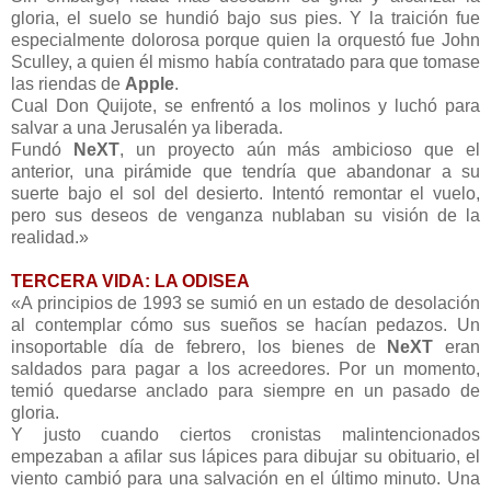
gloria, el suelo se hundió bajo sus pies. Y la traición fue
especialmente dolorosa porque quien la orquestó fue John
Sculley, a quien él mismo había contratado para que tomase
las riendas de
Apple
.
Cual Don Quijote, se enfrentó a los molinos y luchó para
salvar a una Jerusalén ya liberada.
Fundó
NeXT
, un proyecto aún más ambicioso que el
anterior, una pirámide que tendría que abandonar a su
suerte bajo el sol del desierto. Intentó remontar el vuelo,
pero sus deseos de venganza nublaban su visión de la
realidad.»
TERCERA VIDA: LA ODISEA
«A principios de 1993 se sumió en un estado de desolación
al contemplar cómo sus sueños se hacían pedazos. Un
insoportable día de febrero, los bienes de
NeXT
eran
saldados para pagar a los acreedores. Por un momento,
temió quedarse anclado para siempre en un pasado de
gloria.
Y justo cuando ciertos cronistas malintencionados
empezaban a afilar sus lápices para dibujar su obituario, el
viento cambió para una salvación en el último minuto. Una