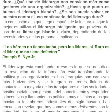
duro
.
¿Qué tipo de liderazgo nos conviene más como
gestores de una organización?
,
¿Hasta qué punto es
bueno el liderazgo blando?
,
¿Se nos puede volver en
nuestra contra el uso continuado del liderazgo duro?
La conclusión a la que llego después de la lectura, es que lo
mejor es utilizar el
liderazgo inteligente
, que proviene del
uso de un
liderazgo blando
o
duro
, dependiendo de las
necesidades y de las personas implicadas.
“Los héroes no tienen tacha, pero los líderes, sí. Raro es
el líder que no tiene defectos.”
Joseph S. Nye Jr.
El liderazgo esta cambiando, o eso es lo que se nos dice.
La revolución de la información está transformando la
política y las organizaciones. Las jerarquías son cada vez
más horizontales y se integran en redes fluidas de
contactos. La mayoría de los trabajadores de las sociedades
postindustriales son gestores del conocimiento y responden
a incentivos y llamamientos políticos muy distintos a los que
movían a los obreros industriales del siglo pasado. Las
encuestan revelan que hoy somos menos
deferentes
con la
autoridad, tanto en el mundo empresarial como en el