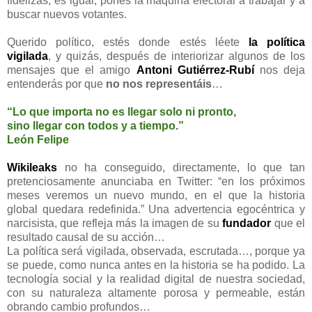
fidelizas, es igual, pones la máquina electoral a trabajar y a
buscar nuevos votantes.
Querido político, estés donde estés léete
la política
vigilada
, y quizás, después de interiorizar algunos de los
mensajes que el amigo
Antoni Gutiérrez-Rubí
nos deja
entenderás por que
no nos representáis
…
“Lo que importa no es llegar solo ni pronto,
sino llegar con todos y a tiempo.”
León Felipe
Wikileaks
no ha conseguido, directamente, lo que tan
pretenciosamente anunciaba en Twitter: “en los próximos
meses veremos un nuevo mundo, en el que la historia
global quedara redefinida.” Una advertencia egocéntrica y
narcisista, que refleja más la imagen de su
fundador
que el
resultado causal de su acción…
La política será vigilada, observada, escrutada…, porque ya
se puede, como nunca antes en la historia se ha podido. La
tecnología social y la realidad digital de nuestra sociedad,
con su naturaleza altamente porosa y permeable, están
obrando cambio profundos…