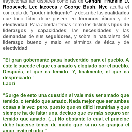
trayectorias tan dispares como las de
Gandhi
,
Franklin D.
Roosevelt
,
Lee Iacocca
y
George Bush
,
Nye
acuña el
concepto de
“poder inteligente”
, y describe las
cualidades
que todo
líder
debe poseer en
términos éticos
y de
efectividad
. Para abordar temas como los distintos
tipos de
liderazgos
y
capacidades
; las
necesidades
y las
demandas
de sus
seguidores
, y sobre la naturaleza del
liderazgo bueno
y
malo
en términos de
ética
y de
efectividad
.
“El gran gobernante pasa inadvertido para el pueblo. A
éste le sucede el que es amado y elogiado por el pueblo.
Después, el que es temido. Y, finalmente, el que es
despreciado.”
Laozi
“Surge de esto una cuestión si vale más ser amado que
temido, o temido que amado. Nada mejor que ser ambas
cosas a la vez; pero, puesto que es difícil reunirlas y que
siempre ha de faltar una, declaro que es más seguro ser
temido que amado. (…) No obstante lo cual, el príncipe
debe hacerse temer de modo que, si no se granjea el
amor, evite el odio.”