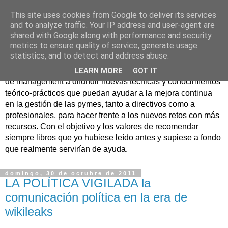
This site uses cookies from Google to deliver its services
Nuevo Viernes - Nuevo
and to analyze traffic. Your IP address and user-agent are
shared with Google along with performance and security
Libro
metrics to ensure quality of service, generate usage
statistics, and to detect and address abuse.
Nace con la misión de ayudar mediante la lectura de libros
LEARN MORE
GOT IT
de management a difundir nuevas técnicas y conocimientos
teórico-prácticos que puedan ayudar a la mejora continua
en la gestión de las pymes, tanto a directivos como a
profesionales, para hacer frente a los nuevos retos con más
recursos. Con el objetivo y los valores de recomendar
siempre libros que yo hubiese leído antes y supiese a fondo
que realmente servirían de ayuda.
domingo, 30 de octubre de 2011
LA POLÍTICA VIGILADA la
comunicación política en la era de
wikileaks