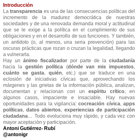
Introducción
La
transparencia
es una de las consecuencias políticas del
incremento de la madurez democrática de nuestras
sociedades y de una renovada demanda moral y actitudinal
que se le exige a la política en el cumplimiento de sus
obligaciones y en el desarrollo de sus funciones. Y también,
un antídoto (o, al menos, una seria prevención) para las
oscuras prácticas que rozan o cruzan la legalidad, llegando
a vulnerarla.
Hay un
ánimo fiscalizador
por parte de la
ciudadanía
hacia la
gestión política
(
dónde van mis impuestos
,
cuánto se gasta
,
quién
, etc.) que se traduce en una
eclosión de iniciativas cívicas que, aprovechando los
márgenes y las grietas de la información pública, analizan,
documentan y relacionan con un
espíritu crítico
, en
algunos casos, impaciente e insaciable. Hay nuevas
oportunidades para la vigilancia:
cocreación cívica
,
apps
políticas
,
datos abiertos
,
experiencias de participación
ciudadana
… Todo evoluciona muy rápido, y cada vez con
mayor aceptación y participación.
Antoni Gutiérrez- Rubí
@antonigr