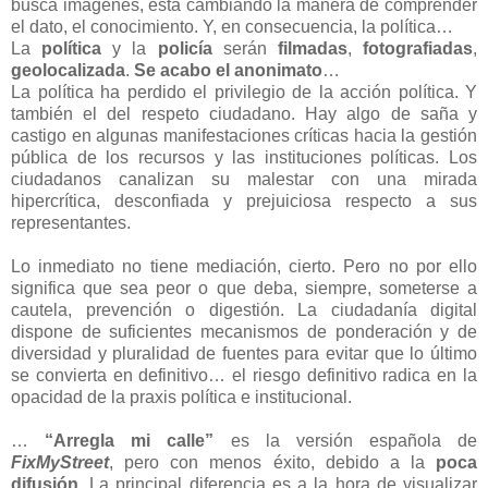
busca imágenes, está cambiando la manera de comprender
el dato, el conocimiento. Y, en consecuencia, la política…
La
política
y la
policía
serán
filmadas
,
fotografiadas
,
geolocalizada
.
Se acabo el anonimato
…
La política ha perdido el privilegio de la acción política. Y
también el del respeto ciudadano. Hay algo de saña y
castigo en algunas manifestaciones críticas hacia la gestión
pública de los recursos y las instituciones políticas. Los
ciudadanos canalizan su malestar con una mirada
hipercrítica, desconfiada y prejuiciosa respecto a sus
representantes.
Lo inmediato no tiene mediación, cierto. Pero no por ello
significa que sea peor o que deba, siempre, someterse a
cautela, prevención o digestión. La ciudadanía digital
dispone de suficientes mecanismos de ponderación y de
diversidad y pluralidad de fuentes para evitar que lo último
se convierta en definitivo… el riesgo definitivo radica en la
opacidad de la praxis política e institucional.
…
“Arregla mi calle”
es la versión española de
FixMyStreet
, pero con menos éxito, debido a la
poca
difusión
. La principal diferencia es a la hora de visualizar