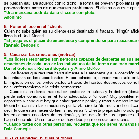
se puedan dar. “De acuerdo con lo dicho, la forma de prevenir problemas
provocadores antes de que causen problemas
. El dilema con este apr
“Una manzana podrida daña el cesto completo.”
Anónimo
8.- Poner el foco en el “cliente”
Quien no sabe quién es su cliente está destinado al fracaso. “Ningún afi
llegada al Real Madrid…
“El juego es el placer de entenderse y comprenderse para reaccionar 
Raynald Dénoueix
9.- Canalizar las emociones (motivar)
“Los lideres resonantes son personas capaces de despertar en sus s
emociones de cada uno de los individuos de tal forma que todo mar
Daniel Goleman
,
Richard Boyatzis
y
Annie McKee
... Los líderes que recurren habitualmente a la amenaza y a la coacción p
la confianza de los subordinados. El cortoplacismo, concentrarse solo en la 
la implicación de los profesionales a través de hábitos destructivos como 
no el enfrentamiento y la crisis permanente.
… Guardiola ha demostrado saber gestionar la euforia y la disforia (de
pierde sabe comunicar en el tono adecuado. ¿Por qué? Muy posiblement
deportista y sabe que hay que saber ganar y perder, y tratar a ambos impo
Mourinho canaliza las emociones por la vía directa “de motivar de critic
decir lo que están haciendo bien si no es así”. El está preparado no sólo pa
las emociones negativas de los demás, y las desvía de sus jugadores. 
hago el enojado. Un entrenador de hoy debe jugar con sus emociones.”
“Cuando trates con otras personas, recuerda que los seres humanos n
Dale Carnegie
10.- Ecuanimidad, ni filias ni fobias