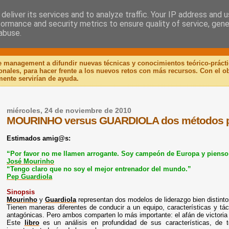
deliver its services and to analyze traffic. Your IP address and 
formance and security metrics to ensure quality of service, gen
 Libro
abuse.
de management a difundir nuevas técnicas y conocimientos teórico-práct
ionales, para hacer frente a los nuevos retos con más recursos. Con el 
mente servirían de ayuda.
miércoles, 24 de noviembre de 2010
MOURINHO versus GUARDIOLA dos métodos pa
Estimados amig@s:
“Por favor no me llamen arrogante. Soy campeón de Europa y pienso 
José Mourinho
“Tengo claro que no soy el mejor entrenador del mundo.”
Pep Guardiola
Sinopsis
Mourinho
y
Guardiola
representan dos modelos de liderazgo bien distinto
Tienen maneras diferentes de conducir a un equipo, características y tá
antagónicas. Pero ambos comparten lo más importante: el afán de victoria 
Este
libro
es un análisis en profundidad de sus características, de 