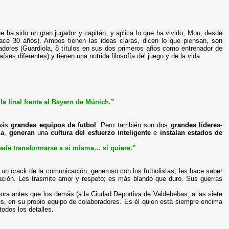
e ha sido un gran jugador y capitán, y aplica lo que ha vivido; Mou, desde
hace 30 años). Ambos tienen las ideas claras, dicen lo que piensan, son
adores (Guardiola, 8 títulos en sus dos primeros años como entrenador de
ses diferentes) y tienen una nutrida filosofía del juego y de la vida.
a final frente al Bayern de Múnich.”
 más
grandes equipos de futbol
. Pero también son dos
grandes líderes-
ia
,
generan
una
cultura del esfuerzo
inteligente
e
instalan estados de
uede transformarse a sí misma… si quiere.”
 un crack de la comunicación, generoso con los futbolistas; les hace saber
oración. Les trasmite amor y respeto; es más blando que duro. Sus guerras
ora antes que los demás (a la Ciudad Deportiva de Valdebebas, a las siete
es, en su propio equipo de colaboradores. Es él quien está siempre encima
todos los detalles.