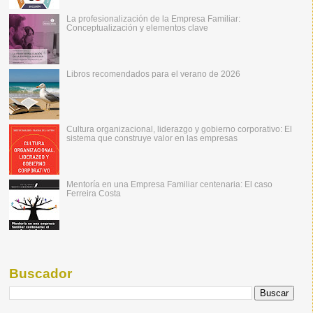
La profesionalización de la Empresa Familiar:
Conceptualización y elementos clave
Libros recomendados para el verano de 2026
Cultura organizacional, liderazgo y gobierno corporativo: El
sistema que construye valor en las empresas
Mentoría en una Empresa Familiar centenaria: El caso
Ferreira Costa
Buscador