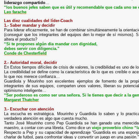
liderazgo compartido
…
“los buenos jefes saben que es útil y recomendable que cada uno se e
Leo farache
Las diez cualidades del líder-Coach
1.- Saber mandar y decidir
Para liderar eficazmente, se han de combinar simultáneamente la orientació
(conseguir que los integrantes del equipos den lo mejor de sí mismos). 
altera el producto?
“Si te propones algún dia mandar con dignidad,
debes servir con diligencia.”
Conde de Chesterfield
2.- Autoridad moral, decidir
En Estos tiempos difíciles de crisis de valores, la credibilidad es uno de 
La credibilidad se define como la característica de lo que es creíble o ac
lo que nos merece confianza…
Guardiola y Mourinho son excelentes ejemplos de fomento de la propi
integrantes de sus equipos, comparten unos valores, liberan su potenci
optimismo inteligente…
“Ser poderoso es como ser una señora. Si le tienes que decir a la gent
Margaret Thatcher
3.- Escuchar con atención
La escucha es estratégica. Mourinho y Guardiola lo saben y lo practi
verdadera atención es algo que cuesta mucho.
Tanto José Mourinho como Pep Guardiola se han ganado una merecida 
maestro, a contar con una libreta. Como dice un
viejo proverbio chino
“l
Respecto a Pep y su capacidad de aprendizaje “Guardiola es una esponja
charlar de futbol, para confrontar ideas y convertir un juego en una pasión.