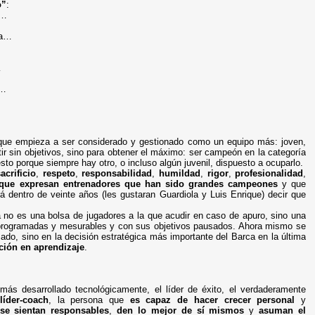
o”
:
l…
va…
…
d…
 que empieza a ser considerado y gestionado como un equipo más: joven,
ir sin objetivos, sino para obtener el máximo: ser campeón en la categoría
esto porque siempre hay otro, o incluso algún juvenil, dispuesto a ocuparlo.
acrificio
,
respeto
,
responsabilidad
,
humildad
,
rigor
,
profesionalidad
,
 que expresan entrenadores que han sido grandes campeones
y que
á dentro de veinte años (les gustaran Guardiola y Luis Enrique) decir que
a no es una bolsa de jugadores a la que acudir en caso de apuro, sino una
 programadas y mesurables y con sus objetivos pausados. Ahora mismo se
zado, sino en la decisión estratégica más importante del Barca en la última
ción en aprendizaje
.
ás desarrollado tecnológicamente, el líder de éxito, el verdaderamente
líder-coach
, la persona que
es capaz de hacer crecer personal
y
se sientan responsables
,
den lo mejor de sí mismos
y
asuman el