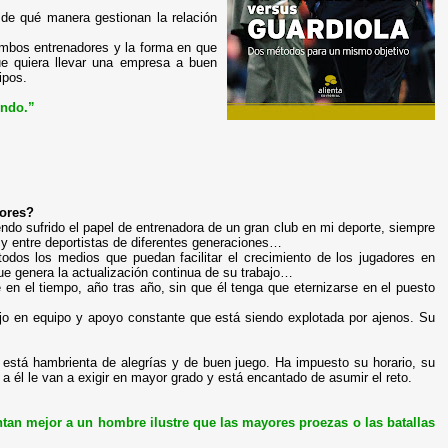
 de qué manera gestionan la relación
 ambos entrenadores y la forma en que
ue quiera llevar una empresa a buen
ipos.
undo.”
ores?
endo sufrido el papel de entrenadora de un gran club en mi deporte, siempre
 y entre deportistas de diferentes generaciones…
todos los medios que puedan facilitar el crecimiento de los jugadores en
ue genera la actualización continua de su trabajo…
en el tiempo, año tras año, sin que él tenga que eternizarse en el puesto
ajo en equipo y apoyo constante que está siendo explotada por ajenos. Su
e está hambrienta de alegrías y de buen juego. Ha impuesto su horario, su
a él le van a exigir en mayor grado y está encantado de asumir el reto.
tan mejor a un hombre ilustre que las mayores proezas o las batallas