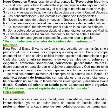
Hugo Cerezo
en
Marca
resumió en diez puntos la
“Revolución Mourinh
1.- Es el único jefe y todo lo referente al primer equipo está bajo su contro
2.- La disciplina es su ley basica y el que llegue un minuto tarde no viaja…
3.- La convivencia es basica en la sala de descanso de la Ciudad Deporti
4.- Las concentraciones y las comidas en grupo son innegociables…
5.- Noventa minutos de trabajo y nuevos métodos en los entrenamientos…
6.- En las sesiones se mete el pie como si se tratara de un partido oficial
7.- La “mousteridad” fue bienvenida por el club en la política de fichajes…
8.- Se ha esforzado en aprender desde el primer dia los valores del Madri
9.- Apostará fuerte por los “mirlos blancos” y ha hecho ficha a Mateos…
10.- Mediáticamente genera expectación y asume toda la presión…
“Un club debe vivir alrededor de las ideas de un entrenador.”
Mourinho
Para Pep, el Barca B ya no será un simple peldaño de trasmisión, sino
pero con el mismo interes por competir que cualquier otro. Pero no compet
en que milite. Y con altísima calidad interna: quien se duerma pierde el pu
Cada
día
, cada
charla
se impregna
de
valores
tales como
esfuerzo
,
s
exigencia
,
ambición
,
solidaridad
,
constancia
,
generosidad
.
Valores
deben ponerse en paralelo con el objetivo competitivo: ¿Qué merito tendr
jugasteis en el Barca B sin fuisteis capaces de subir de Tercera División?
… se modifica estructuralmente el concepto de la cantera en el Barca. Y
autentica escuela de formación
, con sus planes y fases estrictamente
ha convertido no solo en un laboratorio de investigación y desarrollo avan
década.
Gestión del talento en estado puro
.
La cantera como organiza
“El reto es recuperar el espíritu de la pasada temporada.”
Pep Guardiola
En un entorno cada vez más global, más competitivo, más acelerado, m
imprescindible, ya no es quien hace de cuello de botella, sino de
profesionalmente
a
cada uno de sus colaboradores
, de forma que