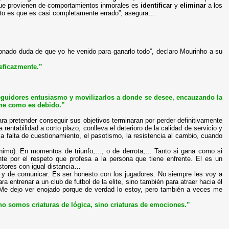
 que provienen de comportamientos inmorales es
identificar
y
eliminar
a los
ieto es que es casi completamente errado”, asegura…
cionado duda de que yo he venido para ganarlo todo”, declaro Mourinho a su
eficazmente.”
eguidores entusiasmo y movilizarlos a donde se desee, encauzando la
che como es debido.”
ara pretender conseguir sus objetivos terminaran por perder definitivamente
rentabilidad a corto plazo, conlleva el deterioro de la calidad de servicio y
la falta de cuestionamiento, el pasotismo, la resistencia al cambio, cuando
sánimo). En momentos de triunfo,…, o de derrota,… Tanto si gana como si
e por el respeto que profesa a la persona que tiene enfrente. El es un
stores con igual distancia…
ar y de comunicar. Es ser honesto con los jugadores. No siempre les voy a
ra entrenar a un club de futbol de la elite, sino también para atraer hacia él
“Me dejo ver enojado porque de verdad lo estoy, pero también a veces me
o somos criaturas de lógica, sino criaturas de emociones.”