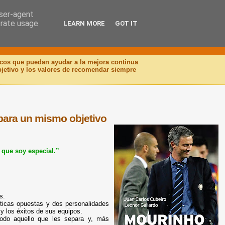
user-agent
erate usage
LEARN MORE
GOT IT
icos que puedan ayudar a la mejora continua
objetivo y los valores de recomendar siempre
ra un mismo objetivo
que soy especial.”
s.
cticas opuestas y dos personalidades
y los éxitos de sus equipos.
todo aquello que les separa y, más