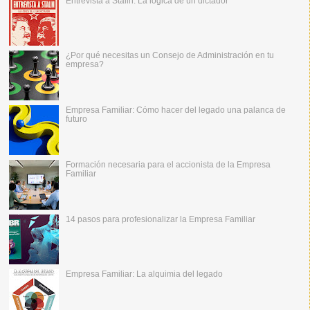
Entrevista a Stalin: La lógica de un dictador
¿Por qué necesitas un Consejo de Administración en tu
empresa?
Empresa Familiar: Cómo hacer del legado una palanca de
futuro
Formación necesaria para el accionista de la Empresa
Familiar
14 pasos para profesionalizar la Empresa Familiar
Empresa Familiar: La alquimia del legado