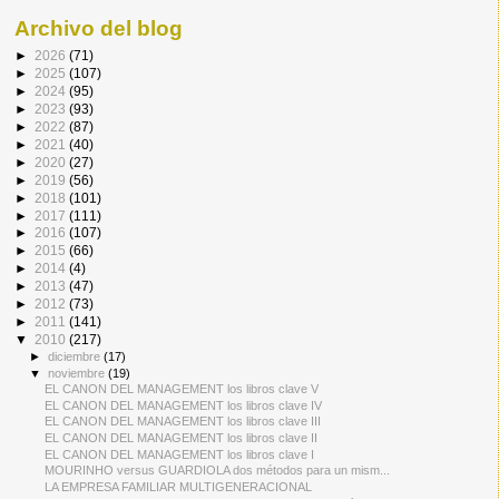
Archivo del blog
►
2026
(71)
►
2025
(107)
►
2024
(95)
►
2023
(93)
►
2022
(87)
►
2021
(40)
►
2020
(27)
►
2019
(56)
►
2018
(101)
►
2017
(111)
►
2016
(107)
►
2015
(66)
►
2014
(4)
►
2013
(47)
►
2012
(73)
►
2011
(141)
▼
2010
(217)
►
diciembre
(17)
▼
noviembre
(19)
EL CANON DEL MANAGEMENT los libros clave V
EL CANON DEL MANAGEMENT los libros clave IV
EL CANON DEL MANAGEMENT los libros clave III
EL CANON DEL MANAGEMENT los libros clave II
EL CANON DEL MANAGEMENT los libros clave I
MOURINHO versus GUARDIOLA dos métodos para un mism...
LA EMPRESA FAMILIAR MULTIGENERACIONAL