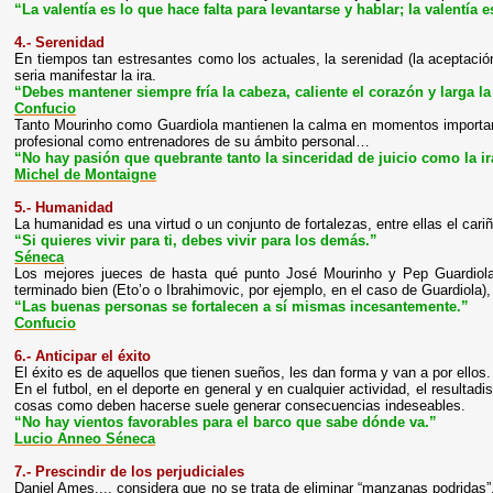
“La valentía es lo que hace falta para levantarse y hablar; la valentía 
4.- Serenidad
En tiempos tan estresantes como los actuales, la serenidad (la aceptación
seria manifestar la ira.
“Debes mantener siempre fría la cabeza, caliente el corazón y larga l
Confucio
Tanto Mourinho como Guardiola mantienen la calma en momentos importante
profesional como entrenadores de su ámbito personal…
“No hay pasión que quebrante tanto la sinceridad de juicio como la ir
Michel de Montaigne
5.- Humanidad
La humanidad es una virtud o un conjunto de fortalezas, entre ellas el cariñ
“Si quieres vivir para ti, debes vivir para los demás.”
Séneca
Los mejores jueces de hasta qué punto José Mourinho y Pep Guardiol
terminado bien (Eto’o o Ibrahimovic, por ejemplo, en el caso de Guardiola),
“Las buenas personas se fortalecen a sí mismas incesantemente.”
Confucio
6.- Anticipar el éxito
El éxito es de aquellos que tienen sueños, les dan forma y van a por ellos.
En el futbol, en el deporte en general y en cualquier actividad, el resulta
cosas como deben hacerse suele generar consecuencias indeseables.
“No hay vientos favorables para el barco que sabe dónde va.”
Lucio Anneo Séneca
7.- Prescindir de los perjudiciales
Daniel Ames..., considera que no se trata de eliminar “manzanas podridas”