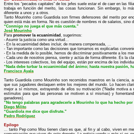
Entre los “pecados capitales” de los jefes suele estar el de caer en las fil
trabaja en función del merito, las cosas funcionan. Sin embargo, lo m
diferente a unos y a otros.
Tanto Mourinho como Guardiola son firmes defensores del merito por enc
quien está más en forma. No es cuestión de nombres ni de salarios, sino
“Conmigo no juega el que más cuenta.”
José Mourinho
Para
promover la ecuanimidad
, sugerimos:
- Asumir la justicia como una virtud…
- En la ecuanimidad debes incluir, de manera compensada, …
- Tan importante como las decisiones que tomamos es explicarlas conve
- En la medida de lo posible, hemos de discriminar positivamente a los m
- Cada uno de nosotros piensa, siente y actúa de forma diferente. Es la cl
- Los intereses colectivos, los del equipo, están por encima de los individu
“Nada debe turbar la ecuanimidad del ánimo; hasta nuestra pasión, h
Francisco Ayala
Tanto Guardiola como Mourinho son recomidos maestros en la ciencia, ar
que sus jugadores destaquen entre los mejores del mundo. Lo hacen clari
mejor a sí mismos, extrayendo de ellos su motivación (“Nadie motiva a n
estímulos para que las personas se motiven a sí mismas) y fomentando 
ganadores).
“No tengo palabras para agradecerle a Mourinho lo que ha hecho por
Diego Milito
“Guardiola me dice que disfrute.”
Pedro Rodríguez
Epilogo
... tanto Pep como Mou tienen claro es que, al fin y al cabo, viven en 
comunicación que viven de este deporte. La noticia vende y más si es ex