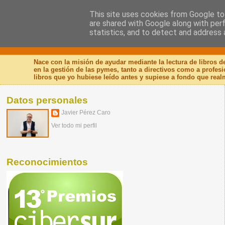
This site uses cookies from Google to 
are shared with Google along with per
Nuevo Viernes - Nuevo
statistics, and to detect and address 
Nace con la misión de ayudar mediante la lectura de libros 
en la gestión de las pymes, tanto a directivos como a profes
libros que yo hubiese leído antes y supiese a fondo que real
Datos personales
Javier Pérez Caro
Ver todo mi perfil
Reconocimientos