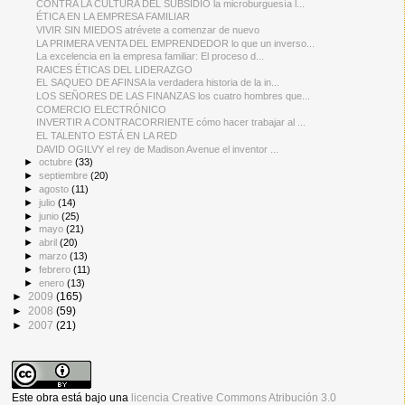
CONTRA LA CULTURA DEL SUBSIDIO la microburguesía l...
ÉTICA EN LA EMPRESA FAMILIAR
VIVIR SIN MIEDOS atrévete a comenzar de nuevo
LA PRIMERA VENTA DEL EMPRENDEDOR lo que un inverso...
La excelencia en la empresa familiar: El proceso d...
RAICES ÉTICAS DEL LIDERAZGO
EL SAQUEO DE AFINSA la verdadera historia de la in...
LOS SEÑORES DE LAS FINANZAS los cuatro hombres que...
COMERCIO ELECTRÓNICO
INVERTIR A CONTRACORRIENTE cómo hacer trabajar al ...
EL TALENTO ESTÁ EN LA RED
DAVID OGILVY el rey de Madison Avenue el inventor ...
►
octubre
(33)
►
septiembre
(20)
►
agosto
(11)
►
julio
(14)
►
junio
(25)
►
mayo
(21)
►
abril
(20)
►
marzo
(13)
►
febrero
(11)
►
enero
(13)
►
2009
(165)
►
2008
(59)
►
2007
(21)
Este obra está bajo una
licencia Creative Commons Atribución 3.0