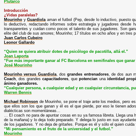
Plutarco
Introducción
¿Vidas paralelas?
Mourinho
y
Guardiola
aman el futbol (Pep, desde lo inductivo, puesto qu
lo deductivo, redactando informes sobre estrategia y jugadores desde 
transparentes y cuidan como pocos el talento de sus jugadores. Son gan
elite del club de sus amores; Mourinho; 17 títulos en ocho años y en tres paí
Juan Carlos Cubeiro
Leonor Gallardo
“Quien se quiera atribuir dotes de psicólogo de pacotilla, allá el.”
Joan Laporta
“Fue más importante ganar al FC Barcelona en semifinales que ganar l
José Mourinho
Mourinho versus Guardiola
, dos
grandes entrenadores
, de dos aun
Coach
, dos grandes
capacitadores
, que
potencian
una
identidad prop
ánimo ganadores.
“Cualquier persona, a cualquier edad y en cualquier circunstancia, p
Warren Bennis
Michael Robinson
de Mourinho, se pone el traje ante los medios, pero es
que ellos son los que ganan y él es el que pierde, por eso le tienen ad
dialécticas son momentáneas…
… El coach no para de apuntar cosas en su ya famosa libreta. Llega una h
de la mañana) y lo deja todo preparado. Y delega lo justo en sus ayudant
de los jugadores. Y no deja de gritarles. Porque es él y sólo el quien cuida 
“Mi pensamiento es el fruto de la universidad y el futbol.”
Mourinho