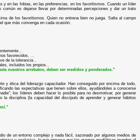
ias y en las fobias, en las preferencias, en los favoritismos. Cuando un líder
ás común es dejarse llevar por determinadas percepciones y dar un trato
ima de los favoritismos. Quien no entrena bien no juega. Salta al campo
 del que más convenga en cada ocasión.
nientemente…
enos favorecidos, …
ave de la tolerancia…
ales, incluidos los propios…
asta nuestros arrebatos, deben ser medidos y ponderados.”
te y ética del liderazgo capacitador. Han conseguido por encima de todo,
ficando las expectativas que tienen sobre ellos, ayudándoles a conocerse
adie”; los líderes deben hacer lo posible para no desmotivar, por generar
la disciplina (la capacidad del discípulo de aprender y generar hábitos
 mí.”
medio de un entorno complejo y nada fácil, sazonado por algunos medios de
plosiva y exclusiva, lo que provoca que las guerras mediáticas inunden al