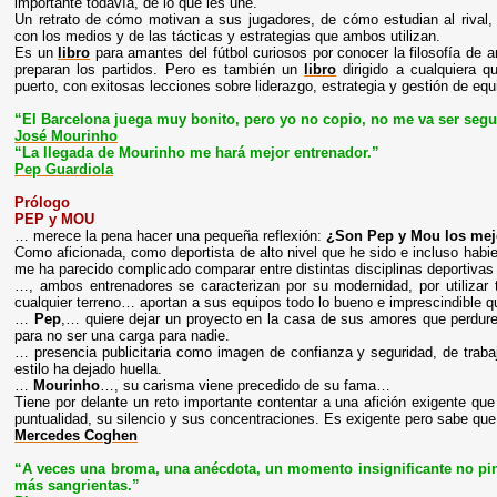
importante todavía, de lo que les une.
Un retrato de cómo motivan a sus jugadores, de cómo estudian al rival,
con los medios y de las tácticas y estrategias que ambos utilizan.
Es un
libro
para amantes del fútbol curiosos por conocer la filosofía de
preparan los partidos. Pero es también un
libro
dirigido a cualquiera q
puerto, con exitosas lecciones sobre liderazgo, estrategia y gestión de equ
“El Barcelona juega muy bonito, pero yo no copio, no me va ser seg
José Mourinho
“La llegada de Mourinho me hará mejor entrenador.”
Pep Guardiola
Prólogo
PEP y MOU
… merece la pena hacer una pequeña reflexión:
¿Son Pep y Mou los mej
Como aficionada, como deportista de alto nivel que he sido e incluso habi
me ha parecido complicado comparar entre distintas disciplinas deportivas
…, ambos entrenadores se caracterizan por su modernidad, por utilizar 
cualquier terreno… aportan a sus equipos todo lo bueno e imprescindible q
…
Pep
,… quiere dejar un proyecto en la casa de sus amores que perdure 
para no ser una carga para nadie.
… presencia publicitaria como imagen de confianza y seguridad, de trab
estilo ha dejado huella.
…
Mourinho
…, su carisma viene precedido de su fama…
Tiene por delante un reto importante contentar a una afición exigente qu
puntualidad, su silencio y sus concentraciones. Es exigente pero sabe que 
Mercedes Coghen
“A veces una broma, una anécdota, un momento insignificante no pin
más sangrientas.”