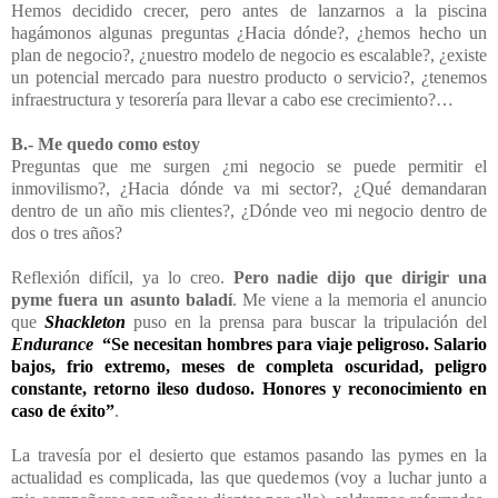
Hemos decidido crecer, pero antes de lanzarnos a la piscina
hagámonos algunas preguntas ¿Hacia dónde?, ¿hemos hecho un
plan de negocio?, ¿nuestro modelo de negocio es escalable?, ¿existe
un potencial mercado para nuestro producto o servicio?, ¿tenemos
infraestructura y tesorería para llevar a cabo ese crecimiento?…
B.- Me quedo como estoy
Preguntas que me surgen ¿mi negocio se puede permitir el
inmovilismo?, ¿Hacia dónde va mi sector?, ¿Qué demandaran
dentro de un año mis clientes?, ¿Dónde veo mi negocio dentro de
dos o tres años?
Reflexión difícil, ya lo creo.
Pero nadie dijo que dirigir una
pyme fuera un asunto baladí
. Me viene a la memoria el anuncio
que
Shackleton
puso en la prensa para buscar la tripulación del
Endurance
“Se necesitan hombres para viaje peligroso. Salario
bajos, frio extremo, meses de completa oscuridad, peligro
constante, retorno ileso dudoso. Honores y reconocimiento en
caso de éxito”
.
La travesía por el desierto que estamos pasando las pymes en la
actualidad es complicada, las que quedemos (voy a luchar junto a