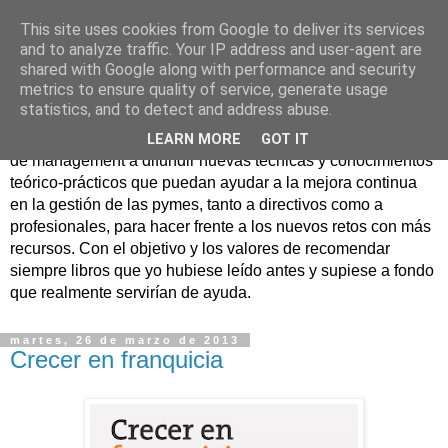
This site uses cookies from Google to deliver its services
Nuevo Viernes - Nuevo
and to analyze traffic. Your IP address and user-agent are
shared with Google along with performance and security
Libro
metrics to ensure quality of service, generate usage
statistics, and to detect and address abuse.
Nace con la misión de ayudar mediante la lectura de libros
LEARN MORE
GOT IT
de management a difundir nuevas técnicas y conocimientos
teórico-prácticos que puedan ayudar a la mejora continua
en la gestión de las pymes, tanto a directivos como a
profesionales, para hacer frente a los nuevos retos con más
recursos. Con el objetivo y los valores de recomendar
siempre libros que yo hubiese leído antes y supiese a fondo
que realmente servirían de ayuda.
martes, 26 de marzo de 2013
Crecer en franquicia