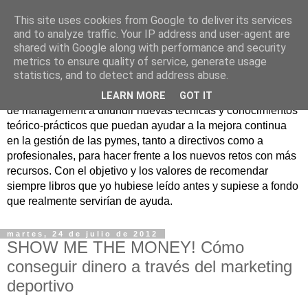
This site uses cookies from Google to deliver its services
Nuevo Viernes - Nuevo
and to analyze traffic. Your IP address and user-agent are
shared with Google along with performance and security
Libro
metrics to ensure quality of service, generate usage
statistics, and to detect and address abuse.
Nace con la misión de ayudar mediante la lectura de libros
LEARN MORE
GOT IT
de management a difundir nuevas técnicas y conocimientos
teórico-prácticos que puedan ayudar a la mejora continua
en la gestión de las pymes, tanto a directivos como a
profesionales, para hacer frente a los nuevos retos con más
recursos. Con el objetivo y los valores de recomendar
siempre libros que yo hubiese leído antes y supiese a fondo
que realmente servirían de ayuda.
martes, 24 de julio de 2012
SHOW ME THE MONEY! Cómo
conseguir dinero a través del marketing
deportivo