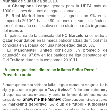
Mundial de Sudáfrica
de 2010.
· La
Champions League
genera para la
UEFA
más de
1000 millones de euros de ingresos anuales.
· El
Real Madrid
incrementó sus ingresos un 9% en la
temporada 2010/11 hasta 480 millones de euros, situándose
por séptimo año consecutivo como
club
con
más ingresos
del
mundo
.
· El patrocinio de la camiseta del
FC Barcelona
convirtió a
Qatar Foundation
en la marca patrocinadora de fútbol más
conocida en España, con una
notoriedad
del
16,5%
.
· El
Manchester United
consiguió un promedio de
ocupación del 97,6% en los partidos de liga disputados en
Old Trafford
durante la temporada 2010/11.
“Al perro que tiene dinero se le llama Señor Perro.”
Proverbio árabe
fútbol
Siempre que me toca hablar de
digo lo mismo, no me gusta. No lo
“soy Bético”
sigo y para ser de algún equipo
. Dicho esto, el deporte y
el deportista es una empresa, y como tal lo veo, de ahí que tuviese
Show me the Money!
ganas de leer
Cómo conseguir dinero a través
marketing deportivo
club de futbol - futbolistas
del
. Los
son grandes motores de atracción de patrocinadores. Todas las marcas