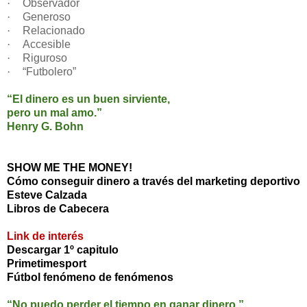
·
Observador
·
Generoso
·
Relacionado
·
Accesible
·
Riguroso
·
“Futbolero”
“El dinero es un buen sirviente,
pero un mal amo.”
Henry G. Bohn
SHOW ME THE MONEY!
Cómo conseguir dinero a través del marketing deportivo
Esteve Calzada
Libros de Cabecera
Link de interés
Descargar 1º capitulo
Primetimesport
Fútbol fenómeno de fenómenos
“No puedo perder el tiempo en ganar dinero.”