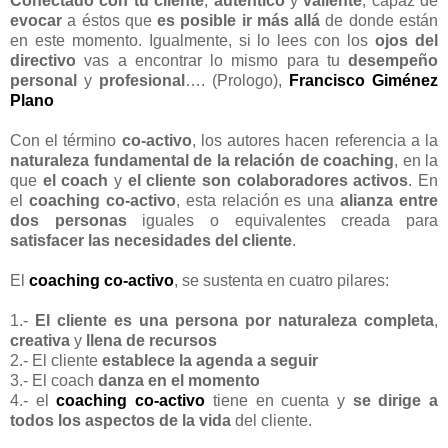
Conectado con tu cliente
,
autentico
y
valiente
; capaz de
evocar
a éstos que
es posible ir más allá
de donde están
en este momento. Igualmente, si lo lees con los
ojos del
directivo
vas a encontrar lo mismo para tu
desempeño
personal
y
profesional
…. (Prologo),
Francisco Giménez
Plano
Con el término
co-activo
, los autores hacen referencia a la
naturaleza fundamental de la relación de coaching
, en la
que
el coach
y
el cliente
son colaboradores activos
. En
el
coaching co-activo
, esta relación es una
alianza entre
dos personas
iguales o equivalentes creada para
satisfacer las necesidades del cliente
.
El
coaching co-activo
, se sustenta en cuatro pilares:
1.-
El cliente es una persona por naturaleza completa
,
creativa
y
llena de recursos
2.- El cliente
establece la agenda a seguir
3.- El coach
danza en el momento
4.- el
coaching co-activo
tiene en cuenta y
se dirige a
todos los aspectos de la vida
del cliente.