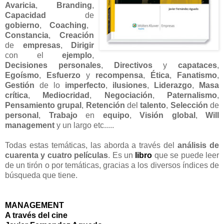
Avaricia
,
Branding
,
Capacidad
de
gobierno
,
Coaching
,
Constancia
,
Creación
de
empresas
,
Dirigir
con el
ejemplo
,
Decisiones personales
,
Directivos
y
capataces
,
Egoísmo
,
Esfuerzo
y
recompensa
,
Ética
,
Fanatismo
,
Gestión
de lo
imperfecto
,
ilusiones
,
Liderazgo
,
Masa
crítica
,
Mediocridad
,
Negociación
,
Paternalismo
,
Pensamiento grupal
,
Retención
del
talento
,
Selección
de
personal
,
Trabajo
en
equipo
,
Visión global
,
Will
management
y un largo etc.....
Todas estas temáticas, las aborda a través del
análisis de
cuarenta y cuatro películas
. Es un
libro
que se puede leer
de un tirón o por temáticas, gracias a los diversos índices de
búsqueda que tiene.
MANAGEMENT
A través del cine