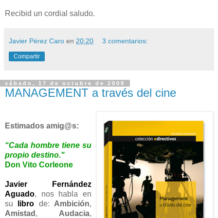
Recibid un cordial saludo.
Javier Pérez Caro
en
20:20
3 comentarios:
Compartir
sábado, 17 de octubre de 2009
MANAGEMENT a través del cine
Estimados amig@s:
“Cada hombre tiene su
propio destino."
Don Vito Corleone
Javier Fernández
Aguado
, nos habla en
su
libro
de:
Ambición
,
Amistad
,
Audacia
,