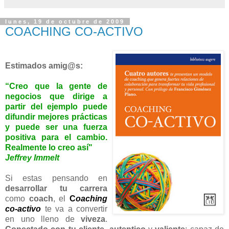
lunes, 19 de octubre de 2009
COACHING CO-ACTIVO
Estimados amig@s:
“Creo que la gente de
negocios que dirige a
partir del ejemplo puede
difundir mejores prácticas
y puede ser una fuerza
positiva para el cambio.
Realmente lo creo así"
Jeffrey Immelt
Si estas pensando en
desarrollar tu carrera
como
coach
, el
C
oaching
co-activo
te va a convertir
en uno lleno de
viveza
.