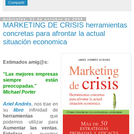
Compartir
miércoles, 21 de octubre de 2009
MARKETING DE CRISIS herramientas
concretas para afrontar la actual
situación economica
Estimados
amig@s:
“Las mejores empresas
siempre están
preocupadas.”
Michael Porter
Ariel Andrés
, nos trae en
su
libro
infinidad de
herramientas
que
podemos utilizar para
Aumentar las ventas
,
Fidelizar
a nuestros