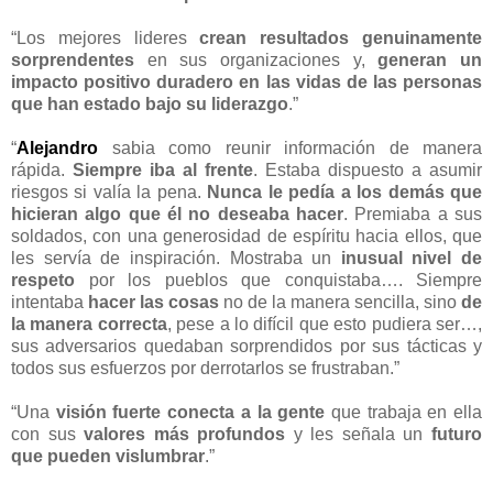
“Los mejores lideres
crean resultados genuinamente
sorprendentes
en sus organizaciones y,
generan un
impacto positivo duradero en las vidas de las personas
que han estado bajo su liderazgo
.”
“
Alejandro
sabia como reunir información de manera
rápida.
Siempre iba al frente
. Estaba dispuesto a asumir
riesgos si valía la pena.
Nunca le pedía a los demás que
hicieran algo que él no deseaba hacer
. Premiaba a sus
soldados, con una generosidad de espíritu hacia ellos, que
les servía de inspiración. Mostraba un
inusual nivel de
respeto
por los pueblos que conquistaba…. Siempre
intentaba
hacer las cosas
no de la manera sencilla, sino
de
la manera
correcta
, pese a lo difícil que esto pudiera ser…,
sus adversarios quedaban sorprendidos por sus tácticas y
todos sus esfuerzos por derrotarlos se frustraban.”
“Una
visión fuerte conecta a la gente
que trabaja en ella
con sus
valores más profundos
y les señala un
futuro
que pueden vislumbrar
.”