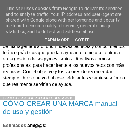
This site uses cookies from Google to deliver its services
Nuevo Viernes - Nuevo
and to analyze traffic. Your IP address and user-agent are
shared with Google along with performance and security
Libro
metrics to ensure quality of service, generate usage
statistics, and to detect and address abuse.
Nace con la misión de ayudar mediante la lectura de libros
LEARN MORE
GOT IT
de management a difundir nuevas técnicas y conocimientos
teórico-prácticos que puedan ayudar a la mejora continua
en la gestión de las pymes, tanto a directivos como a
profesionales, para hacer frente a los nuevos retos con más
recursos. Con el objetivo y los valores de recomendar
siempre libros que yo hubiese leído antes y supiese a fondo
que realmente servirían de ayuda.
jueves, 29 de octubre de 2009
CÓMO CREAR UNA MARCA manual
de uso y gestión
Estimados
amig@s
: