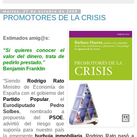
martes, 27 de octubre de 2009
PROMOTORES DE LA CRISIS
Estimados amig@s:
“Si quieres conocer el
valor del dinero, trata de
pedirlo prestado.”
Benjamin Franklin
“Siendo
Rodrigo Rato
Ministro de Economía de
España con el gobierno del
Partido Popular
, el
Eurodiputado
Pedro
Solbes
, nombrado a
propuesta del
PSOE
,
advirtió del riesgo que
suponía para nuestro país
la emergente
burbuja inmobiliaria
. Rodrigo Rato pasó a