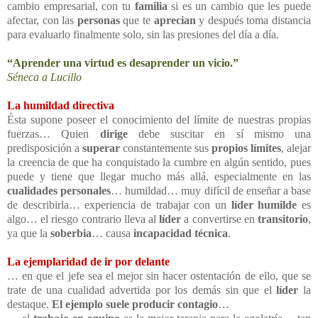
cambio empresarial, con tu
familia
si es un cambio que les puede
afectar, con las
personas
que te
aprecian
y después toma distancia
para evaluarlo finalmente solo, sin las presiones del día a día.
“Aprender una virtud es desaprender un vicio.”
Séneca a Lucillo
La humildad directiva
Ésta supone poseer el conocimiento del límite de nuestras propias
fuerzas… Quien
dirige
debe suscitar en sí mismo una
predisposición a
superar
constantemente sus
propios límites
, alejar
la creencia de que ha conquistado la cumbre en algún sentido, pues
puede y tiene que llegar mucho más allá, especialmente en las
cualidades personales
… humildad… muy difícil de enseñar a base
de describirla… experiencia de trabajar con un
líder humilde
es
algo… el riesgo contrario lleva al
líder
a convertirse en
transitorio
,
ya que la
soberbia
… causa
incapacidad técnica
.
La ejemplaridad de ir por delante
… en que el jefe sea el mejor sin hacer ostentación de ello, que se
trate de una cualidad advertida por los demás sin que el
líder
la
destaque.
El ejemplo suele producir contagio
…