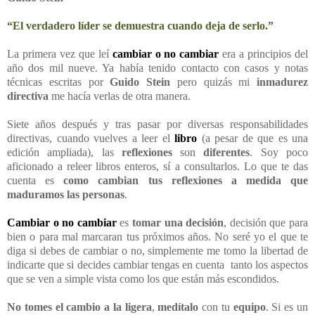
“El verdadero líder se demuestra cuando deja de serlo.”
La primera vez que leí
cambiar o no cambiar
era a principios del
año dos mil nueve. Ya había tenido contacto con casos y notas
técnicas escritas por
Guido Stein
pero quizás mi
inmadurez
directiva
me hacía verlas de otra manera.
Siete años después y tras pasar por diversas responsabilidades
directivas, cuando vuelves a leer el
libro
(a pesar de que es una
edición ampliada), las
reflexiones
son
diferentes
. Soy poco
aficionado a releer libros enteros, sí a consultarlos. Lo que te das
cuenta es
como cambian tus reflexiones a medida que
maduramos las personas
.
Cambiar o no cambiar
es
tomar una decisión
, decisión que para
bien o para mal marcaran tus próximos años. No seré yo el que te
diga si debes de cambiar o no, simplemente me tomo la libertad de
indicarte que si decides cambiar tengas en cuenta tanto los aspectos
que se ven a simple vista como los que están más escondidos.
No tomes el cambio a la ligera
,
medítalo
con tu
equipo
. Si es un