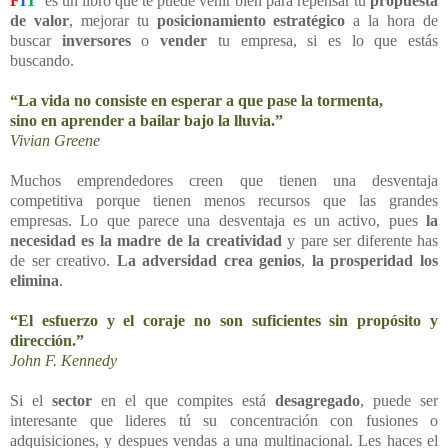
F
I
T
es un libro que te puede venir bien para repensar tu
propuesta
de valor
, mejorar tu
posicionamiento estratégico
a la hora de
buscar
inversores
o
vender
tu empresa, si es lo que estás
buscando.
“La vida no consiste en esperar a que pase la tormenta,
sino en aprender a bailar bajo la lluvia.”
Vivian Greene
Muchos emprendedores creen que tienen una desventaja
competitiva porque tienen menos recursos que las grandes
empresas. Lo que parece una desventaja es un activo, pues
la
necesidad es la madre de la creatividad
y pare ser diferente has
de ser creativo.
La adversidad crea genios
,
la prosperidad los
elimina
.
“El esfuerzo y el coraje no son suficientes sin propósito y
dirección.”
John F. Kennedy
Si el
sector
en el que compites está
desagregado
, puede ser
interesante que lideres tú su concentración con fusiones o
adquisiciones, y despues vendas a una multinacional. Les haces el