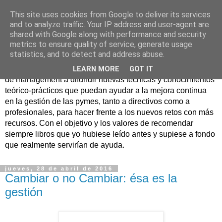
This site uses cookies from Google to deliver its services
Nuevo Viernes - Nuevo
and to analyze traffic. Your IP address and user-agent are
shared with Google along with performance and security
Libro
metrics to ensure quality of service, generate usage
statistics, and to detect and address abuse.
Nace con la misión de ayudar mediante la lectura de libros
LEARN MORE
GOT IT
de management a difundir nuevas técnicas y conocimientos
teórico-prácticos que puedan ayudar a la mejora continua
en la gestión de las pymes, tanto a directivos como a
profesionales, para hacer frente a los nuevos retos con más
recursos. Con el objetivo y los valores de recomendar
siempre libros que yo hubiese leído antes y supiese a fondo
que realmente servirían de ayuda.
jueves, 28 de abril de 2016
Cambiar o no Cambiar: ésa es la
gestión