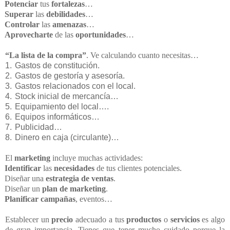
Potenciar
tus
fortalezas
…
Superar
las
debilidades
…
Controlar
las
amenazas
…
Aprovecharte
de las
oportunidades
…
“La lista de la compra”
. Ve calculando cuanto necesitas…
1.
Gastos de constitución.
2.
Gastos de gestoría y asesoría.
3.
Gastos relacionados con el local.
4.
Stock inicial de mercancía…
5.
Equipamiento del local….
6.
Equipos informáticos…
7.
Publicidad…
8.
Dinero en caja (circulante)…
El
marketing
incluye muchas actividades:
Identificar
las
necesidades
de tus clientes potenciales.
Diseñar una
estrategia de ventas
.
Diseñar un
plan de marketing
.
Planificar campañas
, eventos…
Establecer un
precio
adecuado a tus
productos
o
servicios
es algo
de gran importancia. Tienes que tener mucho cuidado porque la