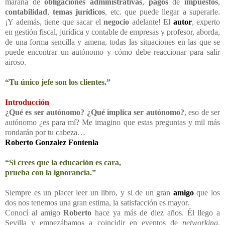
maraña de
obligaciones
administrativas
,
pagos
de
impuestos
,
contabilidad
,
temas jurídicos
, etc. que puede llegar a superarle.
¡Y además, tiene que sacar el
negocio
adelante! El
autor
, experto
en gestión fiscal, jurídica y contable de empresas y profesor, aborda,
de una forma sencilla y amena, todas las situaciones en las que se
puede encontrar un autónomo y cómo debe reaccionar para salir
airoso.
“Tu único jefe son los clientes.”
Introducción
¿Qué es ser autónomo? ¿Qué implica ser autónomo?
, eso de ser
autónomo ¿es para mí? Me imagino que estas preguntas y mil más
rondarán por tu cabeza…
Roberto Gonzalez Fontenla
“Si crees que la educación es cara,
prueba con la ignorancia.”
Siempre es un placer leer un libro, y si de un gran
amigo
que los
dos nos tenemos una gran estima, la satisfacción es mayor.
Conocí al amigo
Roberto
hace ya más de diez años. Él llego a
Sevilla y empezábamos a coincidir en eventos de
networking
,