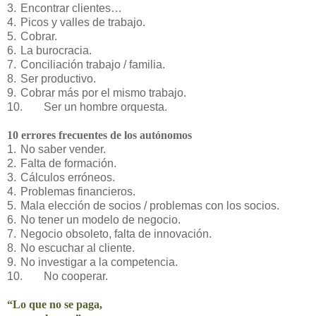
3.
Encontrar clientes…
4.
Picos y valles de trabajo.
5.
Cobrar.
6.
La burocracia.
7.
Conciliación trabajo / familia.
8.
Ser productivo.
9.
Cobrar más por el mismo trabajo.
10.
Ser un hombre orquesta.
10 errores frecuentes de los autónomos
1.
No saber vender.
2.
Falta de formación.
3.
Cálculos erróneos.
4.
Problemas financieros.
5.
Mala elección de socios / problemas con los socios.
6.
No tener un modelo de negocio.
7.
Negocio obsoleto, falta de innovación.
8.
No escuchar al cliente.
9.
No investigar a la competencia.
10.
No cooperar.
“Lo que no se paga,