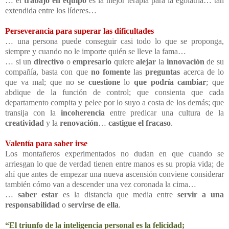
… el
trabajo en equipo
es la mejor terapia para la egolatría… tan
extendida entre los líderes…
Perseverancia para superar las dificultades
… una persona puede conseguir casi todo lo que se proponga,
siempre y cuando no le importe quién se lleve la fama…
… si un
directivo
o
empresario
quiere
alejar
la
innovación
de su
compañía, basta con que
no fomente
las
preguntas
acerca de lo
que va mal; que no se
cuestione
lo
que podría cambiar
; que
abdique de la función de control; que consienta que cada
departamento compita y pelee por lo suyo a costa de los demás; que
transija con la
incoherencia
entre predicar una cultura de la
creatividad
y la
renovación
…
castigue el fracaso
.
Valentía para saber irse
Los montañeros experimentados no dudan en que cuando se
arriesgan lo que de verdad tienen entre manos es su propia vida; de
ahí que antes de empezar una nueva ascensión conviene considerar
también cómo van a descender una vez coronada la cima…
…
saber estar
es la distancia que media entre
servir
a una
responsabilidad
o
servirse de ella
.
“El triunfo de la inteligencia personal es la felicidad;