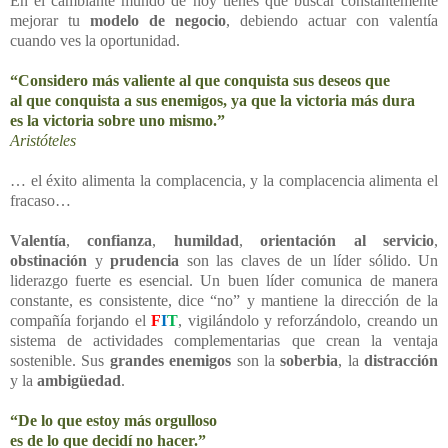
En el cambiante mundo de hoy tienes que buscar constantemente
mejorar tu
modelo de negocio
, debiendo actuar con valentía
cuando ves la oportunidad.
“Considero más valiente al que conquista sus deseos que
al que conquista a sus enemigos, ya que la victoria más dura
es la victoria sobre uno mismo.”
Aristóteles
… el éxito alimenta la complacencia, y la complacencia alimenta el
fracaso…
Valentía
,
confianza
,
humildad
,
orientación al servicio
,
obstinación
y
prudencia
son las claves de un líder sólido. Un
liderazgo fuerte es esencial. Un buen líder comunica de manera
constante, es consistente, dice “no” y mantiene la dirección de la
compañía forjando el
F
I
T
, vigilándolo y reforzándolo, creando un
sistema de actividades complementarias que crean la ventaja
sostenible. Sus
grandes enemigos
son la
soberbia
, la
distracción
y la
ambigüedad
.
“De lo que estoy más orgulloso
es de lo que decidí no hacer.”