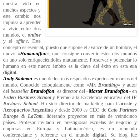
nuestra vida en
muchos aspectos y
este cambio nos
impulsa a aprender
a vivir entre dos
mundos, el
online
y el
offline
. Este
concepto es esencial, puesto que supone el avance de un hombre, el
nuevo «
Humanoffon
», que consigue convertir estos dos mundos
en uno solo enriqueciéndolos mutuamente. Preservar y potenciar lo
humano en este nuevo ámbito es la clave del éxito en esta
era
digital
.
Andy Stalman
es uno de los más respetados expertos en marcas del
mundo. Conocido coloquialmente como «
Mr. Branding
» y autor
del
bestseller
Brandoffon
, es director del «
Master Brandoffon
» en
Esden Business School
y Premio a la Excelencia educativa del
IE
Business School
. Ha sido director de marketing para
Lacoste
y
Aeropuertos Argentina
y desde 2000 es CEO de
Cato Partners
Europe & LaTam
, liderando proyectos en más de veinticinco
países. Profesor invitado en prestigiosas escuelas de negocio y
empresas en Europa y Latinoamérica, es un reputado
conferenciante y referente en el mundo
digital
. Su blog fue