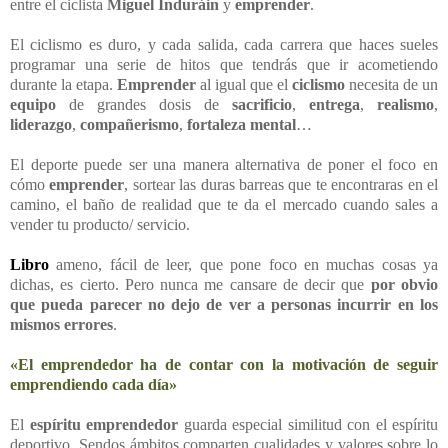
entre el ciclista
Miguel Induráin
y
emprender
.
El ciclismo es duro, y cada salida, cada carrera que haces sueles
programar una serie de hitos que tendrás que ir acometiendo
durante la etapa.
Emprender
al igual que el
ciclismo
necesita de un
equipo
de grandes dosis de
sacrificio
,
entrega
,
realismo
,
liderazgo
,
compañerismo
,
fortaleza mental
…
El deporte puede ser una manera alternativa de poner el foco en
cómo
emprender
, sortear las duras barreas que te encontraras en el
camino, el baño de realidad que te da el mercado cuando sales a
vender tu producto/ servicio.
Libro
ameno, fácil de leer, que pone foco en muchas cosas ya
dichas, es cierto. Pero nunca me cansare de decir que
por obvio
que pueda parecer
no dejo de ver a personas incurrir en los
mismos errores
.
«El emprendedor ha de contar con la motivación de seguir
emprendiendo cada día»
El
espíritu emprendedor
guarda especial similitud con el espíritu
deportivo. Sendos ámbitos comparten cualidades y valores sobre lo