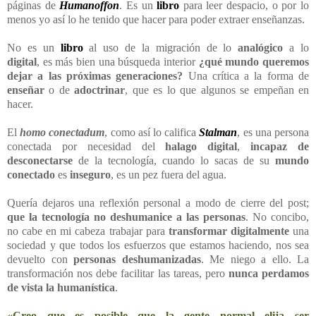
páginas de
Humanoffon
. Es un
libro
para leer despacio, o por lo
menos yo así lo he tenido que hacer para poder extraer enseñanzas.
No es un
libro
al uso de la migración de lo
analógico
a lo
digital
, es más bien una búsqueda interior
¿qué mundo queremos
dejar a las próximas generaciones?
Una crítica a la forma de
enseñar
o de
adoctrinar
, que es lo que algunos se empeñan en
hacer.
El
homo conectadum
, como así lo califica
Stalman
, es una persona
conectada por necesidad del
halago digital
,
incapaz de
desconectarse
de la tecnología, cuando lo sacas de su
mundo
conectado
es
inseguro
, es un pez fuera del agua.
Quería dejaros una reflexión personal a modo de cierre del post;
que la tecnología no deshumanice a las personas
. No concibo,
no cabe en mi cabeza trabajar para
transformar digitalmente
una
sociedad y que todos los esfuerzos que estamos haciendo, nos sea
devuelto con
personas deshumanizadas
. Me niego a ello. La
transformación nos debe facilitar las tareas, pero
nunca perdamos
de vista la humanística
.
«Creo que es posible que la gente normal elija ser