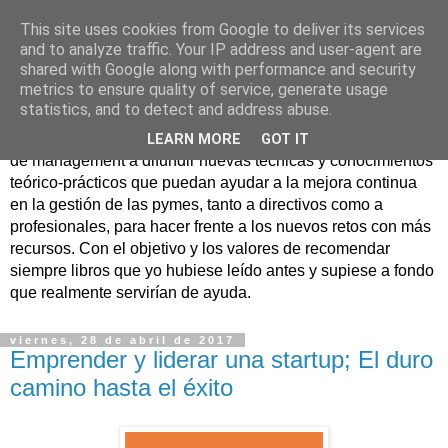
This site uses cookies from Google to deliver its services
Nuevo Viernes - Nuevo
and to analyze traffic. Your IP address and user-agent are
shared with Google along with performance and security
Libro
metrics to ensure quality of service, generate usage
statistics, and to detect and address abuse.
Nace con la misión de ayudar mediante la lectura de libros
LEARN MORE
GOT IT
de management a difundir nuevas técnicas y conocimientos
teórico-prácticos que puedan ayudar a la mejora continua
en la gestión de las pymes, tanto a directivos como a
profesionales, para hacer frente a los nuevos retos con más
recursos. Con el objetivo y los valores de recomendar
siempre libros que yo hubiese leído antes y supiese a fondo
que realmente servirían de ayuda.
viernes, 28 de abril de 2017
Emprender y liderar una startup; El duro
camino hasta el éxito