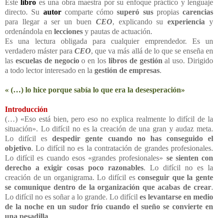
Este
libro
es una obra maestra por su enfoque práctico y lenguaje
directo. Su
autor
comparte cómo
superó sus
propias
carencias
para llegar a ser un buen
CEO
, explicando su
experiencia
y
ordenándola en
lecciones
y pautas de actuación.
Es una lectura obligada para cualquier emprendedor. Es un
verdadero máster para
CEO
, que va más allá de lo que se enseña en
las
escuelas de negocio
o en los
libros de gestión
al uso. Dirigido
a todo lector interesado en la
gestión de empresas
.
« (…) lo hice porque sabía lo que era la desesperación»
Introducción
(…) «Eso está bien, pero eso no explica realmente lo difícil de la
situación». Lo difícil no es la creación de una gran y audaz meta.
Lo difícil es
despedir gente cuando no has conseguido el
objetivo
. Lo difícil no es la contratación de grandes profesionales.
Lo difícil es cuando esos «grandes profesionales»
se sienten con
derecho a exigir cosas poco razonables
. Lo difícil no es la
creación de un organigrama. Lo difícil es
conseguir que la gente
se comunique dentro de la organización que acabas de crear
.
Lo difícil no es soñar a lo grande. Lo difícil
es levantarse en medio
de la noche en un sudor frío cuando el sueño se convierte en
una pesadilla
.