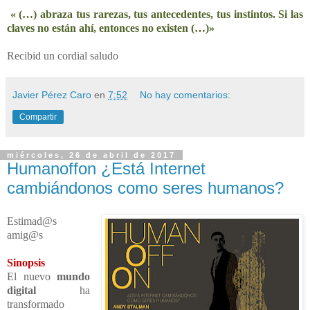
« (…) abraza tus rarezas, tus antecedentes, tus instintos. Si las
claves no están ahí, entonces no existen (…)»
Recibid un cordial saludo
Javier Pérez Caro
en
7:52
No hay comentarios:
Compartir
miércoles, 26 de abril de 2017
Humanoffon ¿Está Internet
cambiándonos como seres humanos?
Estimad@s
amig@s
Sinopsis
El nuevo
mundo
digital
ha
transformado