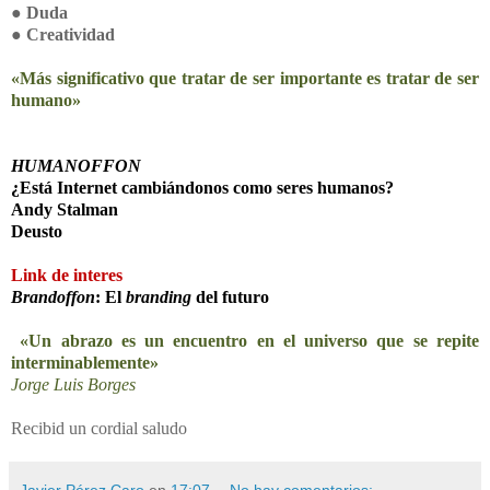
●
Duda
●
Creatividad
«Más significativo que tratar de ser importante es tratar de ser
humano»
HUMANOFFON
¿Está Internet cambiándonos como seres humanos?
Andy Stalman
Deusto
Link de interes
Brandoffon
: El
branding
del futuro
«Un abrazo es un encuentro en el universo que se repite
interminablemente»
Jorge Luis Borges
Recibid un cordial saludo
Javier Pérez Caro
en
17:07
No hay comentarios: