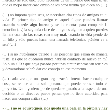
mercado de solo uno. Sólo necesitas de un inversor que diga sí, así
que es mejor hacer caso omiso de los otros treinta que dicen no (…)
(…) no importa quien seas,
se necesitan dos tipos de amigos
en tu
vida. El primer tipo de amigo es aquel al que
puedes llamar
cuando sucede algo bueno
y se lo cuentas para compartir la
emoción (…) la segunda clase de amigo es alguien a quien
puedes
llamar cuando las cosas van muy mal
, cuando tu vida pende de
un hilo y sólo puedes hacer una llamada telefónica. ¿Quién va a
ser? (…)
(…) si no hubiéramos tratado a las personas que salían de manera
justa, las que se quedaron nunca habrían confiado de nuevo en mí.
Solo un
CEO
que haya pasado por unas circunstancias tan terribles
y devastadoras sabría dar ese consejo en ese momento.
(…) cada vez que una gran organización intenta hacer cualquier
cosa, se reduce a una sola persona que puede retrasar todo el
proyecto. Un ingeniero puede quedarse parado a la espera de una
decisión o un directivo puede pensar que no tiene autoridad para
hacer una compra crítica (…)
« (…) no os equivoquéis, nos queda una bala en la pistola y hay