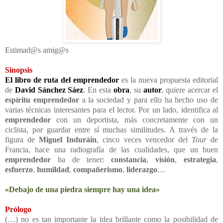
Estimad@s amig@s
Sinopsis
El libro de ruta del emprendedor
es la nueva propuesta editorial
de
David Sánchez Sáez
. En esta
obra
, su
autor
, quiere acercar el
espíritu emprendedor
a la sociedad y para ello ha hecho uso de
varias técnicas interesantes para el lector. Por un lado, identifica al
emprendedor
con un deportista, más concretamente con un
ciclista, por guardar entre sí muchas similitudes. A través de la
figura de
Miguel Induráin
, cinco veces vencedor del
Tour
de
Francia, hace una radiografía de las cualidades, que un buen
emprendedor
ha de tener:
constancia
,
visión
,
estrategia
,
esfuerzo
,
humildad
,
compañerismo
,
liderazgo
…
«Debajo de una piedra siempre hay una idea»
Prólogo
(…) no es tan importante la idea brillante como la posibilidad de