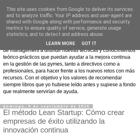
This site uses cookies from Google to deliver its services
Nuevo Viernes - Nuevo
and to analyze traffic. Your IP address and user-agent are
shared with Google along with performance and security
Libro
metrics to ensure quality of service, generate usage
statistics, and to detect and address abuse.
Nace con la misión de ayudar mediante la lectura de libros
LEARN MORE
GOT IT
de management a difundir nuevas técnicas y conocimientos
teórico-prácticos que puedan ayudar a la mejora continua
en la gestión de las pymes, tanto a directivos como a
profesionales, para hacer frente a los nuevos retos con más
recursos. Con el objetivo y los valores de recomendar
siempre libros que yo hubiese leído antes y supiese a fondo
que realmente servirían de ayuda.
domingo, 6 de septiembre de 2015
El método Lean Startup: Cómo crear
empresas de éxito utilizando la
innovación continua