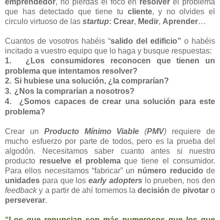
emprendedor
, no pierdas el foco en
resolver
el problema
que has detectado que tiene tu
cliente
, y no olvides el
circulo virtuoso de las
startup
:
Crear
,
Medir
,
Aprender
…
Cuantos de vosotros habéis “
salido del edificio”
o habéis
incitado a vuestro equipo que lo haga y busque respuestas:
1.
¿Los consumidores reconocen que tienen un
problema que intentamos resolver?
2.
Si hubiese una solución, ¿la comprarían?
3.
¿Nos la comprarían a nosotros?
4.
¿Somos capaces de crear una solución para este
problema?
Crear un
Producto Mínimo Viable
(
PMV
)
requiere de
mucho esfuerzo por parte de todos, pero es la prueba del
algodón. Necesitamos saber cuanto antes si nuestro
producto
resuelve el problema
que tiene el consumidor.
Para ellos necesitamos “fabricar” un
número reducido
de
unidades
para que los
early adopters
lo prueben, nos den
feedback
y a partir de ahí tomemos la
decisión
de
pivotar
o
perseverar
.
“Los que renuncian son más numerosos que los que