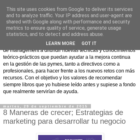
This site uses cookies from Google to deliver its services
Nuevo Viernes - Nuevo
and to analyze traffic. Your IP address and user-agent are
shared with Google along with performance and security
Libro
metrics to ensure quality of service, generate usage
statistics, and to detect and address abuse.
Nace con la misión de ayudar mediante la lectura de libros
LEARN MORE
GOT IT
de management a difundir nuevas técnicas y conocimientos
teórico-prácticos que puedan ayudar a la mejora continua
en la gestión de las pymes, tanto a directivos como a
profesionales, para hacer frente a los nuevos retos con más
recursos. Con el objetivo y los valores de recomendar
siempre libros que yo hubiese leído antes y supiese a fondo
que realmente servirían de ayuda.
martes, 29 de septiembre de 2015
8 Maneras de crecer; Estrategias de
marketing para desarrollar tu negocio