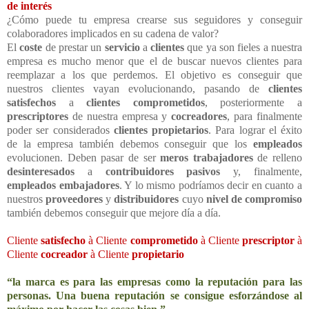
de interés
¿Cómo puede tu empresa crearse sus seguidores y conseguir
colaboradores implicados en su cadena de valor?
El
coste
de prestar un
servicio
a
clientes
que ya son fieles a nuestra
empresa es mucho menor que el de buscar nuevos clientes para
reemplazar a los que perdemos. El objetivo es conseguir que
nuestros clientes vayan evolucionando, pasando de
clientes
satisfechos
a
clientes comprometidos
, posteriormente a
prescriptores
de nuestra empresa y
cocreadores
, para finalmente
poder ser considerados
clientes propietarios
. Para lograr el éxito
de la empresa también debemos conseguir que los
empleados
evolucionen. Deben pasar de ser
meros trabajadores
de relleno
desinteresados
a
contribuidores pasivos
y, finalmente,
empleados embajadores
. Y lo mismo podríamos decir en cuanto a
nuestros
proveedores
y
distribuidores
cuyo
nivel de compromiso
también debemos conseguir que mejore día a día.
Cliente
satisfecho
à
Cliente
comprometido
à
Cliente
prescriptor
à
Cliente
cocreador
à
Cliente
propietario
“la marca es para las empresas como la reputación para las
personas. Una buena reputación se consigue esforzándose al