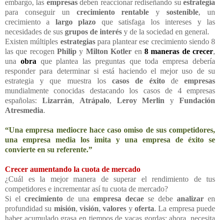
embargo, las
empresas
deben reaccionar rediseñando su
estrategia
para conseguir un
crecimiento rentable
y
sostenible
, un
crecimiento a
largo plazo
que satisfaga los intereses y las
necesidades de sus
grupos de interés
y de la sociedad en general.
Existen múltiples
estrategias
para plantear ese crecimiento siendo 8
las que recogen
Philip
y
Milton Kotler
en
8 maneras de crecer
,
una
obra
que plantea las preguntas que toda empresa debería
responder para determinar si está haciendo el mejor uso de su
estrategia y que muestra los
casos de éxito
de
empresas
mundialmente conocidas destacando los casos de 4 empresas
españolas:
Lizarrán
,
Atrápalo
,
Leroy Merlin
y
Fundación
Atresmedia
.
“Una empresa mediocre hace caso omiso de sus competidores,
una empresa media los imita y una empresa de éxito se
convierte en su referente.”
Crecer aumentando la cuota de mercado
¿Cuál es la mejor manera de superar el rendimiento de tus
competidores e incrementar así tu cuota de mercado?
Si el
crecimiento
de una
empresa
decae
se debe
analizar
en
profundidad su
misión
,
visión
,
valores
y
oferta
. La empresa puede
haber acumulado grasa en tiempos de vacas gordas; ahora, necesita