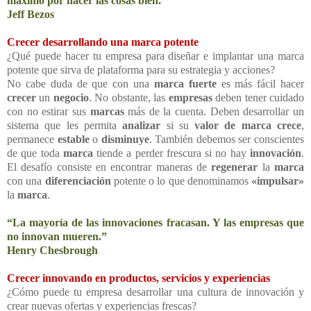
máximo por hacer las cosas bien.”
Jeff Bezos
Crecer desarrollando una marca potente
¿Qué puede hacer tu empresa para diseñar e implantar una marca
potente que sirva de plataforma para su estrategia y acciones?
No cabe duda de que con una
marca fuerte
es más fácil hacer
crecer
un
negocio
. No obstante, las
empresas
deben tener cuidado
con no estirar sus
marcas
más de la cuenta. Deben desarrollar un
sistema que les permita
analizar
si su
valor de marca
crece
,
permanece
estable
o
disminuye
. También debemos ser conscientes
de que toda
marca
tiende a perder frescura si no hay
innovación
.
El desafío consiste en encontrar maneras de
regenerar
la
marca
con una
diferenciación
potente o lo que denominamos
«impulsar»
la
marca
.
“La mayoría de las innovaciones fracasan. Y las empresas que
no innovan mueren.”
Henry Chesbrough
Crecer innovando en productos, servicios y experiencias
¿Cómo puede tu empresa desarrollar una cultura de innovación y
crear nuevas ofertas y experiencias frescas?