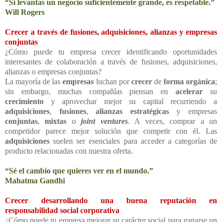
“Si levantas un negocio suficientemente grande, es respetable.”
Will Rogers
Crecer a través de fusiones, adquisiciones, alianzas y empresas
conjuntas
¿Cómo puede tu empresa crecer identificando oportunidades
interesantes de colaboración a través de fusiones, adquisiciones,
alianzas o empresas conjuntas?
La mayoría de las
empresas
luchan por
crecer
de
forma orgánica
;
sin embargo, muchas compañías piensan en
acelerar
su
crecimiento
y aprovechar mejor su capital recurriendo a
adquisiciones
,
fusiones
,
alianzas estratégicas
y empresas
conjuntas
,
mixtas
o
joint ventures
. A veces, comprar a un
competidor parece mejor solución que competir con él. Las
adquisiciones
suelen ser esenciales para acceder a categorías de
producto relacionadas con nuestra oferta.
“Sé el cambio que quieres ver en el mundo.”
Mahatma Gandhi
Crecer desarrollando una buena reputación en
responsabilidad social corporativa
¿Cómo puede tu empresa mejorar su carácter social para ganarse un