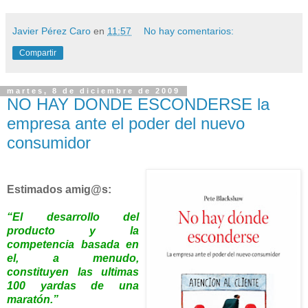
Javier Pérez Caro
en
11:57
No hay comentarios:
Compartir
martes, 8 de diciembre de 2009
NO HAY DONDE ESCONDERSE la
empresa ante el poder del nuevo
consumidor
Estimados amig@s:
“El desarrollo del
producto y la
competencia basada en
el, a menudo,
constituyen las ultimas
100 yardas de una
maratón.”