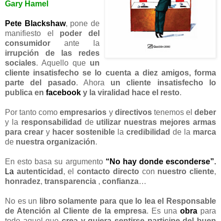
Gary Hamel
Pete Blackshaw
, pone de
manifiesto el
poder del
consumidor
ante la
irrupción de las redes
sociales
. Aquello que
un
cliente insatisfecho se lo cuenta a diez amigos, forma
parte del pasado
. Ahora
un cliente insatisfecho lo
publica en
facebook
y la viralidad hace el resto
.
Por tanto como
empresarios
y
directivos
tenemos el
deber
y la
responsabilidad
de
utilizar nuestras mejores armas
para crear
y
hacer sostenible
la
credibilidad
de la
marca
de
nuestra
organización
.
En esto basa su argumento
“No hay donde esconderse”
.
La
autenticidad
, el
contacto
directo
con
nuestro cliente
,
honradez
,
transparencia
,
confianza
…
No es un
libro
solamente para que lo lea el Responsable
de Atención al Cliente de la empresa
. Es una
obra
para
todo aquel que
crea y quiera sentirse participe del buen