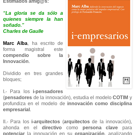
Estimados amig@s:
“La gloria se da sólo a
quienes siempre la han
soñado.”
Charles de Gaulle
Marc Alba
, ha escrito de
forma magistral este
compendio sobre la
Innovación
.
Dividido en tres grandes
bloques;
I.- Para los
i-pensadores
(
pensadores
de la innovación), estudia el modelo
COTIM
y
profundiza en el modelo de
innovación como disciplina
empresarial
.
II.- Para los
i-arquitectos
(
arquitectos
de la innovación),
ahonda en el
directivo
como
persona clave
para
potenciar
la innovación en su
organización
, analizando