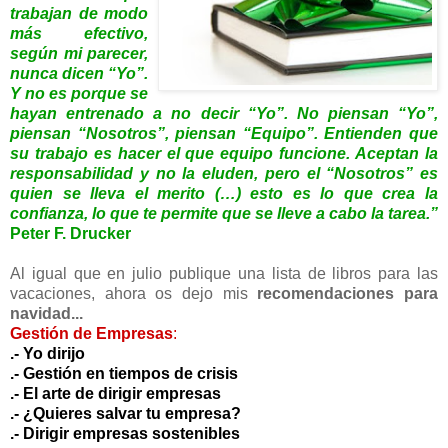
trabajan de modo
más efectivo,
según mi parecer,
nunca dicen “Yo”.
Y no es porque se
hayan entrenado a no decir “Yo”. No piensan “Yo”,
piensan “Nosotros”, piensan “Equipo”. Entienden que
su trabajo es hacer el que equipo funcione. Aceptan la
responsabilidad y no la eluden, pero el “Nosotros” es
quien se lleva el merito (…) esto es lo que crea la
confianza, lo que te permite que se lleve a cabo la tarea.”
Peter F. Drucker
Al igual que en julio publique una lista de libros para las
vacaciones, ahora os dejo mis
recomendaciones para
navidad...
Gestión de Empresas
:
.-
Yo dirijo
.-
Gestión en tiempos de crisis
.-
El arte de dirigir empresas
.-
¿Quieres salvar tu empresa
?
.-
Dirigir empresas sostenibles