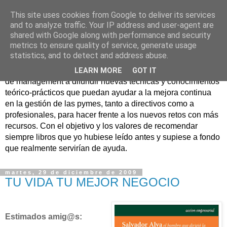
This site uses cookies from Google to deliver its services
Nuevo Viernes - Nuevo
and to analyze traffic. Your IP address and user-agent are
shared with Google along with performance and security
Libro
metrics to ensure quality of service, generate usage
statistics, and to detect and address abuse.
Nace con la misión de ayudar mediante la lectura de libros
LEARN MORE
GOT IT
de management a difundir nuevas técnicas y conocimientos
teórico-prácticos que puedan ayudar a la mejora continua
en la gestión de las pymes, tanto a directivos como a
profesionales, para hacer frente a los nuevos retos con más
recursos. Con el objetivo y los valores de recomendar
siempre libros que yo hubiese leído antes y supiese a fondo
que realmente servirían de ayuda.
martes, 29 de diciembre de 2009
TU VIDA TU MEJOR NEGOCIO
Estimados amig@s: