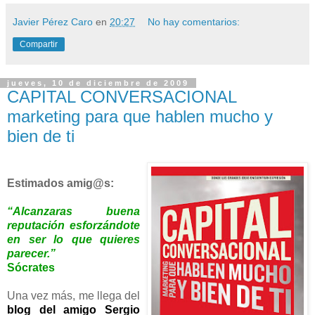
Javier Pérez Caro
en
20:27
No hay comentarios:
Compartir
jueves, 10 de diciembre de 2009
CAPITAL CONVERSACIONAL
marketing para que hablen mucho y
bien de ti
Estimados amig@s:
“Alcanzaras buena
reputación esforzándote
en ser lo que quieres
parecer.”
Sócrates
Una vez más, me llega del
blog del amigo Sergio