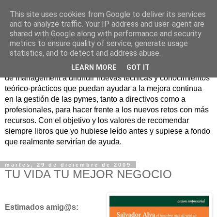
This site uses cookies from Google to deliver its services
Nuevo Viernes - Nuevo
and to analyze traffic. Your IP address and user-agent are
shared with Google along with performance and security
Libro
metrics to ensure quality of service, generate usage
statistics, and to detect and address abuse.
Nace con la misión de ayudar mediante la lectura de libros
LEARN MORE
GOT IT
de management a difundir nuevas técnicas y conocimientos
teórico-prácticos que puedan ayudar a la mejora continua
en la gestión de las pymes, tanto a directivos como a
profesionales, para hacer frente a los nuevos retos con más
recursos. Con el objetivo y los valores de recomendar
siempre libros que yo hubiese leído antes y supiese a fondo
que realmente servirían de ayuda.
martes, 29 de diciembre de 2009
TU VIDA TU MEJOR NEGOCIO
Estimados amig@s: