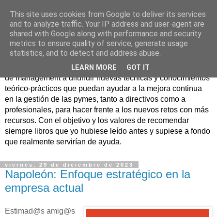
This site uses cookies from Google to deliver its services
Nuevo Viernes - Nuevo
and to analyze traffic. Your IP address and user-agent are
shared with Google along with performance and security
Libro
metrics to ensure quality of service, generate usage
statistics, and to detect and address abuse.
Nace con la misión de ayudar mediante la lectura de libros
LEARN MORE
GOT IT
de management a difundir nuevas técnicas y conocimientos
teórico-prácticos que puedan ayudar a la mejora continua
en la gestión de las pymes, tanto a directivos como a
profesionales, para hacer frente a los nuevos retos con más
recursos. Con el objetivo y los valores de recomendar
siempre libros que yo hubiese leído antes y supiese a fondo
que realmente servirían de ayuda.
viernes, 29 de diciembre de 2023
Napoleón: Enfoque estratégico en la
empresa actual
Estimad@s amig@s