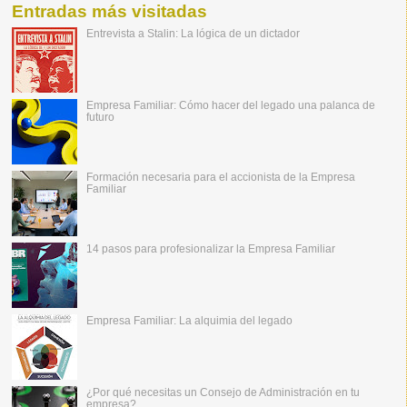
Entradas más visitadas
Entrevista a Stalin: La lógica de un dictador
Empresa Familiar: Cómo hacer del legado una palanca de
futuro
Formación necesaria para el accionista de la Empresa
Familiar
14 pasos para profesionalizar la Empresa Familiar
Empresa Familiar: La alquimia del legado
¿Por qué necesitas un Consejo de Administración en tu
empresa?