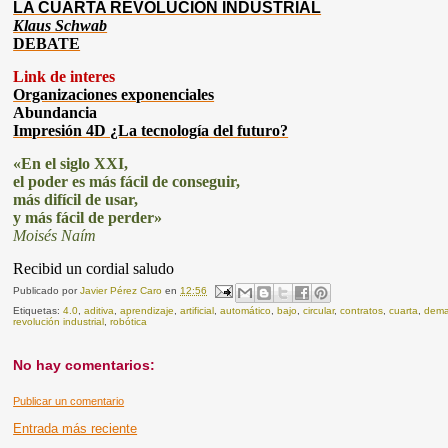
LA CUARTA REVOLUCIÓN INDUSTRIAL
Klaus Schwab
DEBATE
Link de interes
Organizaciones exponenciales
Abundancia
Impresión 4D ¿La tecnología del futuro?
«En el siglo XXI,
el poder es más fácil de conseguir,
más difícil de usar,
y más fácil de perder»
Moisés Naím
Recibid un cordial saludo
Publicado por
Javier Pérez Caro
en
12:56
Etiquetas:
4.0
,
aditiva
,
aprendizaje
,
artificial
,
automático
,
bajo
,
circular
,
contratos
,
cuarta
,
dem
revolución industrial
,
robótica
No hay comentarios:
Publicar un comentario
Entrada más reciente