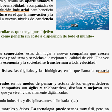
ca
y resalta las
oportunidades
y
gobernabilidad
, acompañadas de
olución industrial
para beneficio
turo
en el que la
innovación
y la
d
a nuevos niveles de
conciencia
rollar es que tenga por objetivo
 como ponerla sin costo a disposición de todo el mundo»
s comerciales
, estas dan lugar a nuevas
compañías
que
crecen
evos productos
y
servicios
que mejoran su calidad de vida. Una vez
 la
economía
y la
sociedad
se
transforman
a toda
velocidad
.
s
físicas
, las
digitales
y las
biológicas
, en lo que llama la
«
cuarta
grados
en los
modos de pensar
y
actuar
de los
emprendedores
us
compañías
son
ágiles
y
colaborativas
,
diseñan
y
mejoran
sus
, que ya viven vidas altamente digitalizadas.
ndo industrias y disciplinas antes delimitadas (…)
s morales
y
éticos
.
La tecnología puede sernos muy útil
, pero
no