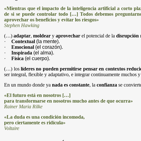
«Mientras que el impacto de la inteligencia artificial a corto p
de si se puede controlar todo […] Todos debemos preguntarn
aprovechar os beneficios y evitar los riesgos»
Stephen Hawking
(…)
adaptar
,
moldear
y
aprovechar
el potencial de la
disrupción
m
·
Contextual
(la mente).
·
Emocional
(el corazón).
·
Inspirada
(el alma).
·
Física
(el cuerpo).
(…) los
líderes
no pueden permitirse pensar en contextos reduci
ser integral, flexible y adaptativo, e integrar continuamente muchos y
En un mundo donde ya
nada es constante
, la
confianza
se conviert
«El futuro está en nosotros […]
para transformarse en nosotros mucho antes de que ocurra»
Rainer Maria Rilke
«La duda es una condición incomoda,
pero ciertamente es ridícula»
Voltaire