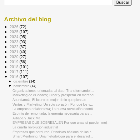
Archivo del blog
►
2026
(72)
►
2025
(107)
►
2024
(95)
►
2023
(93)
►
2022
(87)
►
2021
(40)
►
2020
(27)
►
2019
(56)
►
2018
(101)
►
2017
(111)
▼
2016
(107)
►
diciembre
(14)
▼
noviembre
(14)
Organizaciones orientadas al dato; Transformando l...
Marketing de ciudades; Crear y prosperar en mercad...
Abundancia; El futuro es mejor de lo que piensas
Ventas y Marketing. Un solo corazón: Por qué los v...
La empresa colaborativa; La nueva revolución econó...
Espíritu de remontada; la energía necesaria para s...
Alibaba y Jack Ma
EMPRESAS QUE SOBRESALEN Por qué unas sí pueden mej...
·
La cuarta revolución industrial
Empresas que perduran; Principios básicos de las c...
Smart Mentoring; Una metodología para el desarroll...