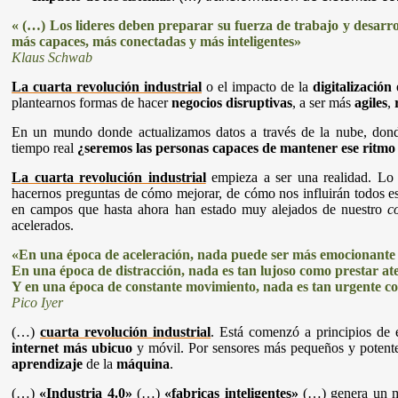
« (…) Los lideres deben preparar su fuerza de trabajo y desar
más capaces, más conectadas y más inteligentes»
Klaus Schwab
La cuarta revolución industrial
o el impacto de la
digitalización
e
plantearnos formas de hacer
negocios disruptivas
, a ser más
agiles
,
En un mundo donde actualizamos datos a través de la nube, dond
tiempo real
¿seremos las personas capaces de mantener ese ritmo
La cuarta revolución industrial
empieza a ser una realidad. Lo 
hacernos preguntas de cómo mejorar, de cómo nos influirán todos e
en campos que hasta ahora han estado muy alejados de nuestro
c
acelerados.
«En una época de aceleración, nada puede ser más emocionante 
En una época de distracción, nada es tan lujoso como prestar at
Y en una época de constante movimiento, nada es tan urgente c
Pico Iyer
(…)
cuarta revolución industrial
. Está comenzó a principios de 
internet más ubicuo
y móvil. Por sensores más pequeños y potente
aprendizaje
de la
máquina
.
(…)
«Industria 4.0»
(…)
«fabricas inteligentes»
(…) genera un mu