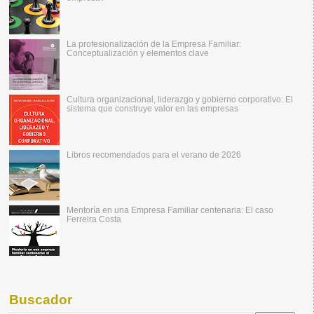
La profesionalización de la Empresa Familiar:
Conceptualización y elementos clave
Cultura organizacional, liderazgo y gobierno corporativo: El
sistema que construye valor en las empresas
Libros recomendados para el verano de 2026
Mentoría en una Empresa Familiar centenaria: El caso
Ferreira Costa
Buscador