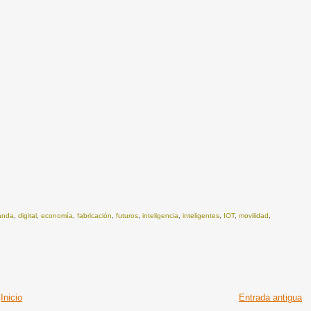
anda
,
digital
,
economía
,
fabricación
,
futuros
,
inteligencia
,
inteligentes
,
IOT
,
movilidad
,
Inicio
Entrada antigua