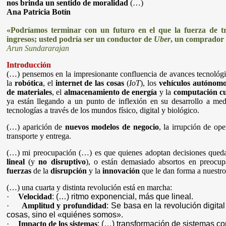
nos brinda un sentido de moralidad
(…)
Ana Patricia Botín
«Podríamos terminar con un futuro en el que la fuerza de t
ingresos; usted podría ser un conductor de
Uber
, un comprador
Arun Sundararajan
Introducción
(…) pensemos en la impresionante confluencia de avances tecnológ
la
robótica
, el
internet de las cosas
(
IoT
), los
vehículos autónom
de materiales
, el
almacenamiento
de energía
y la
computación cu
ya están llegando a un punto de inflexión en su desarrollo a m
tecnologías a través de los mundos físico, digital y biológico.
(…) aparición de
nuevos modelos de negocio
, la irrupción de op
transporte y entrega.
(…) mi preocupación (…) es que quienes adoptan decisiones qued
lineal
(y
no disruptivo
), o están demasiado absortos en preocu
fuerzas
de la
disrupción
y la
innovación
que le dan forma a nuestro
(…) una cuarta y distinta revolución está en marcha:
·
Velocidad
: (…) ritmo exponencial, más que lineal.
·
Amplitud y profundidad
: Se basa en la revolución digit
cosas, sino el «quiénes somos».
·
Impacto de los sistemas
: (…) transformación de sistemas co