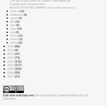
¿Por qué mi plan nunca se cumple? Cómo lograr que ...
Organizaciones Exponenciales
DEJA DE INTENTAR CAMBIAR; Vive la vida como eres e...
►
octubre
(10)
►
septiembre
(6)
►
agosto
(3)
►
julio
(11)
►
junio
(5)
►
mayo
(10)
►
abril
(5)
►
marzo
(11)
►
febrero
(3)
►
enero
(15)
►
2015
(66)
►
2014
(4)
►
2013
(47)
►
2012
(73)
►
2011
(141)
►
2010
(217)
►
2009
(165)
►
2008
(59)
►
2007
(21)
Este obra está bajo una
licencia Creative Commons Atribución 3.0
Unported
.