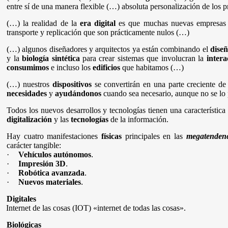
entre sí de una manera flexible (…) absoluta personalización de los
(…) la realidad de la
era digital
es que muchas nuevas empresas
transporte y replicación que son prácticamente nulos (…)
(…) algunos diseñadores y arquitectos ya están combinando el
dise
y la
biología sintética
para crear sistemas que involucran la
intera
consumimos
e incluso los
edificios
que habitamos (…)
(…) nuestros
dispositivos
se convertirán en una parte creciente d
necesidades
y
ayudándonos
cuando sea necesario, aunque no se lo
Todos los nuevos desarrollos y tecnologías tienen una característi
digitalización
y las
tecnologías
de la información.
Hay cuatro manifestaciones
físicas
principales en las
megatendenc
carácter tangible:
·
Vehículos autónomos
.
·
Impresión 3D
.
·
Robótica avanzada
.
·
Nuevos materiales
.
Digitales
Internet de las cosas (IOT) «internet de todas las cosas».
Biológicas