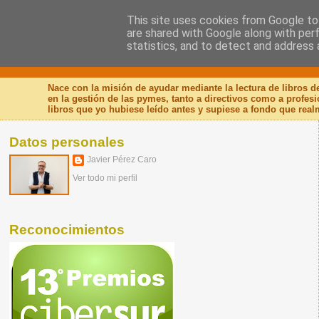
This site uses cookies from Google to 
are shared with Google along with per
Nuevo Viernes - Nuevo
statistics, and to detect and address 
Nace con la misión de ayudar mediante la lectura de libros 
en la gestión de las pymes, tanto a directivos como a profes
libros que yo hubiese leído antes y supiese a fondo que real
Datos personales
Javier Pérez Caro
Ver todo mi perfil
Reconocimientos