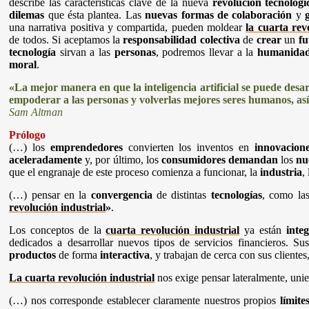
describe las características clave de la nueva
revolución tecnológi
dilemas
que ésta plantea.
Las
nuevas formas de colaboración
y
una narrativa positiva y compartida, pueden moldear
la cuarta rev
de todos. Si aceptamos la
responsabilidad colectiva
de
crear
un
fu
tecnología
sirvan a las
personas
, podremos llevar a la
humanida
moral
.
«La mejor manera en que la inteligencia artificial se puede desar
empoderar a las personas y volverlas mejores seres humanos, así
Sam Altman
Prólogo
(…) los
emprendedores
convierten los inventos en
innovacione
aceleradamente
y, por último, los
consumidores demandan
los
nu
que el engranaje de este proceso comienza a funcionar, la
industria
,
(…) pensar en la
convergencia
de distintas
tecnologías
, como la
revolución industrial
»
.
Los conceptos de la
cuarta revolución industrial
ya están
inte
dedicados a desarrollar nuevos tipos de servicios financieros. S
productos
de forma
interactiva
, y trabajan de cerca con sus clientes
La cuarta revolución industrial
nos exige pensar lateralmente, unie
(…) nos corresponde establecer claramente nuestros propios
límite