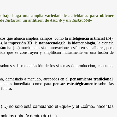
rabajo haga una amplia variedad de actividades para obtener
 de
Instacart
, un anfitrión de
Airbnb
y un
Taskrabbit
»
icos que abarca amplios campos, como la
inteligencia artificial
(
IA
),
os
, la
impresión 3D
, la
nanotecnología
, la
biotecnología
, la
ciencia
ántica
(…) muchas de estas innovaciones están en sus albores, pero
edida que se construyen y amplifican mutuamente en una fusión de
eradores y la remodelación de los sistemas de producción, consumo,
an, demasiado a menudo, atrapados en el
pensamiento tradicional
,
paciones inmediatas como para
pensar estratégicamente
sobre las
 futuro.
al (…) no solo está cambiando el «qué» y el «cómo» hacer las
mplejos entre (y dentro de) (…)