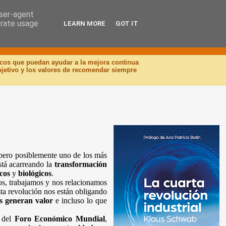
user-agent
erate usage
LEARN MORE
GOT IT
icos que puedan ayudar a la mejora continua
objetivo y los valores de recomendar siempre
 pero posiblemente uno de los más
tá acarreando la
transformación
icos
y
biológicos
.
s, trabajamos y nos relacionamos
ta revolución nos están obligando
s
generan valor
e incluso lo que
 del
Foro Económico Mundial
,