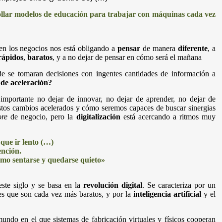
rollar modelos de educación para trabajar con máquinas cada vez
n los negocios nos está obligando a
pensar
de manera
diferente
, a
rápidos
,
baratos
, y a no dejar de pensar en cómo será el mañana
e se tomaran decisiones con ingentes cantidades de información a
 de aceleración?
importante no dejar de innovar, no dejar de aprender, no dejar de
stos cambios acelerados y cómo seremos capaces de buscar sinergias
ore
de negocio, pero la
digitalización
está acercando a ritmos muy
que ir lento (…)
ención.
omo sentarse y quedarse quieto»
este siglo y se basa en la
revolución digital
. Se caracteriza por un
s que son cada vez más baratos, y por la
inteligencia artificial
y el
ndo en el que sistemas de fabricación virtuales y físicos cooperan