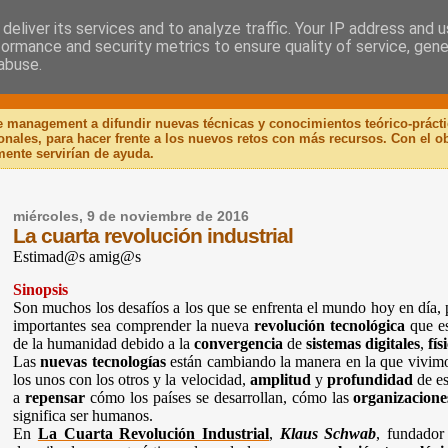
deliver its services and to analyze traffic. Your IP address and 
formance and security metrics to ensure quality of service, gen
 Libro
abuse.
de management a difundir nuevas técnicas y conocimientos teórico-práct
ionales, para hacer frente a los nuevos retos con más recursos. Con el 
mente servirían de ayuda.
miércoles, 9 de noviembre de 2016
La cuarta revolución industrial
Estimad@s amig@s
Sinopsis
Son muchos los desafíos a los que se enfrenta el mundo hoy en día,
importantes sea comprender la nueva
revolución tecnológica
que es
de la humanidad debido a la
convergencia
de
sistemas digitales
,
fís
Las
nuevas tecnologías
están cambiando la manera en la que vivimo
los unos con los otros y la velocidad,
amplitud
y
profundidad
de es
a
repensar
cómo los países se desarrollan, cómo las
organizacione
significa ser humanos.
En
La Cuarta Revolución Industrial
,
Klaus Schwab
, fundador