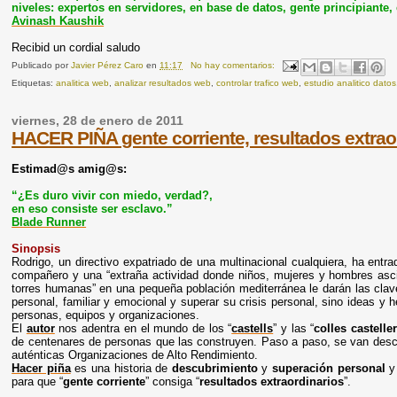
niveles: expertos en servidores, en base de datos, gente principiante, 
Avinash Kaushik
Recibid un cordial saludo
Publicado por
Javier Pérez Caro
en
11:17
No hay comentarios:
Etiquetas:
analitica web
,
analizar resultados web
,
controlar trafico web
,
estudio analitico datos
viernes, 28 de enero de 2011
HACER PIÑA gente corriente, resultados extrao
Estimad@s amig@s:
“¿Es duro vivir con miedo, verdad?,
en eso consiste ser esclavo.”
Blade Runner
Sinopsis
Rodrigo, un directivo expatriado de una multinacional cualquiera, ha entra
compañero y una “extraña actividad donde niños, mujeres y hombres asc
torres humanas” en una pequeña población mediterránea le darán las clave
personal, familiar y emocional y superar su crisis personal, sino ideas y 
personas, equipos y organizaciones.
El
autor
nos adentra en el mundo de los “
castells
” y las “
colles
castelle
de centenares de personas que las construyen. Paso a paso, se van descu
auténticas Organizaciones de Alto Rendimiento.
Hacer piña
es una historia de
descubrimiento
y
superación personal
para que “
gente corriente
” consiga “
resultados extraordinarios
”.