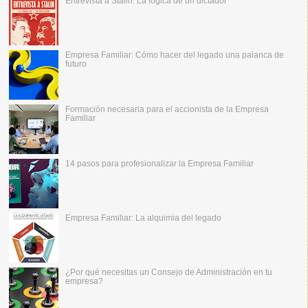
Entrevista a Stalin: La lógica de un dictador
Empresa Familiar: Cómo hacer del legado una palanca de
futuro
Formación necesaria para el accionista de la Empresa
Familiar
14 pasos para profesionalizar la Empresa Familiar
Empresa Familiar: La alquimia del legado
¿Por qué necesitas un Consejo de Administración en tu
empresa?