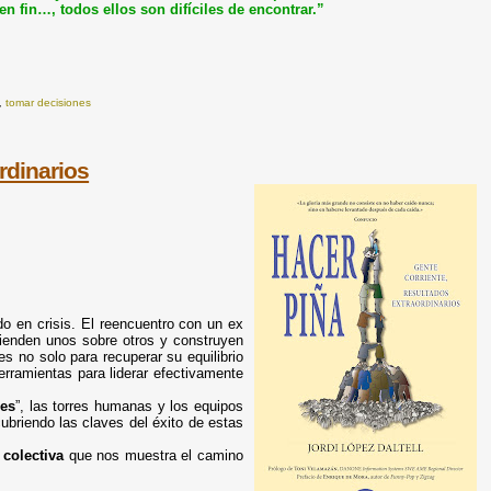
en fin…, todos ellos son difíciles de encontrar.”
,
tomar decisiones
rdinarios
do en crisis. El reencuentro con un ex
ienden unos sobre otros y construyen
s no solo para recuperar su equilibrio
herramientas para liderar efectivamente
res
”, las torres humanas y los equipos
briendo las claves del éxito de estas
y
colectiva
que nos muestra el camino