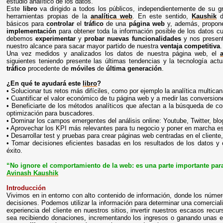
estudio analítico de los datos.
Este
libro
va dirigido a todos los públicos, independientemente de su g
herramientas propias de la
analítica web
. En este sentido,
Kaushik
d
básicos para
controlar
el
tráfico
de una
página web
y, además, propo
implementación
para obtener toda la información posible de los datos c
debemos
experimentar
y
probar nuevas funcionalidades
y nos presen
nuestro alcance para sacar mayor partido de nuestra
ventaja competitiva
.
Una vez medidos y analizados los datos de nuestra página web, el
siguientes teniendo presente las últimas tendencias y la tecnología act
tráfico
procedente de
móviles
de
última generación
.
¿En qué te ayudará este
libro
?
• Solucionar tus retos más difíciles, como por ejemplo la analítica multican
• Cuantificar el valor económico de tu página web y a medir las conversio
• Beneficiarte de los métodos analíticos que afectan a la búsqueda de co
optimización para buscadores.
• Dominar los campos emergentes del análisis online: Youtube, Twitter, blo
• Aprovechar los KPI más relevantes para tu negocio y poner en marcha es
• Desarrollar test y pruebas para crear páginas web centradas en el client
• Tomar decisiones eficientes basadas en los resultados de los datos y c
éxito.
“No ignore el comportamiento de la web: es una parte importante para
Avinash Kaushik
Introducción
Vivimos en in entorno con alto contenido de información, donde los númer
decisiones. Podemos utilizar la información para determinar una comercial
experiencia del cliente en nuestros sitios, invertir nuestros escasos recu
sea recibiendo donaciones, incrementando los ingresos o ganando unas e