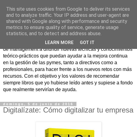
This site uses cookies from Google to deliver its services
Nuevo Viernes - Nuevo
and to analyze traffic. Your IP address and user-agent are
shared with Google along with performance and security
Libro
metrics to ensure quality of service, generate usage
statistics, and to detect and address abuse.
Nace con la misión de ayudar mediante la lectura de libros
LEARN MORE
GOT IT
de management a difundir nuevas técnicas y conocimientos
teórico-prácticos que puedan ayudar a la mejora continua
en la gestión de las pymes, tanto a directivos como a
profesionales, para hacer frente a los nuevos retos con más
recursos. Con el objetivo y los valores de recomendar
siempre libros que yo hubiese leído antes y supiese a fondo
que realmente servirían de ayuda.
domingo, 5 de junio de 2016
Digitalízate: Cómo digitalizar tu empresa