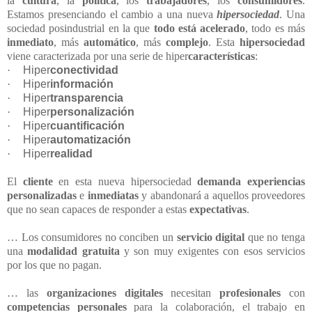
la
cultura
, la
política
, los
trabajadores
, los
consumidores
.
Estamos presenciando el cambio a una nueva
hipersociedad
. Una
sociedad posindustrial en la que
todo está acelerado
, todo es más
inmediato
, más
automático
, más
complejo
. Esta
hipersociedad
viene caracterizada por una serie de hiper
características
:
·
Hiper
conectividad
·
Hiper
información
·
Hiper
transparencia
·
Hiper
personalización
·
Hiper
cuantificación
·
Hiper
automatización
·
Hiper
realidad
El
cliente
en esta nueva hipersociedad
demanda
experiencias
personalizadas
e
inmediatas
y abandonará a aquellos proveedores
que no sean capaces de responder a estas
expectativas
.
… Los consumidores no conciben un
servicio digital
que no tenga
una
modalidad gratuita
y son muy exigentes con esos servicios
por los que no pagan.
… las
organizaciones digitales
necesitan
profesionales
con
competencias personales
para la colaboración, el trabajo en