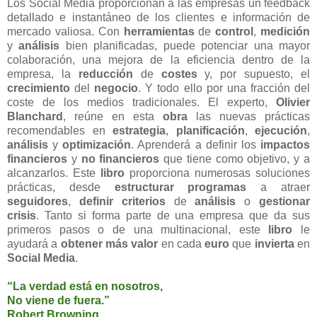
Los Social Media proporcionan a las empresas un feedback
detallado e instantáneo de los clientes e información de
mercado valiosa. Con
herramientas
de
control
,
medición
y
análisis
bien planificadas, puede potenciar una mayor
colaboración, una mejora de la eficiencia dentro de la
empresa, la
reducción
de
costes
y, por supuesto, el
crecimiento
del
negocio
. Y todo ello por una fracción del
coste de los medios tradicionales. El experto,
Olivier
Blanchard
, reúne en esta
obra
las nuevas prácticas
recomendables en
estrategia
,
planificación
,
ejecución
,
análisis
y
optimización
. Aprenderá a definir los
impactos
financieros
y
no financieros
que tiene como objetivo, y a
alcanzarlos. Este
libro
proporciona numerosas soluciones
prácticas, desde
estructurar programas
a atraer
seguidores
,
definir
criterios
de
análisis
o
gestionar
crisis
. Tanto si forma parte de una empresa que da sus
primeros pasos o de una multinacional, este
libro
le
ayudará a
obtener
más valor
en cada
euro
que
invierta
en
Social Media
.
“La verdad está en nosotros,
No viene de fuera.”
Robert Browning