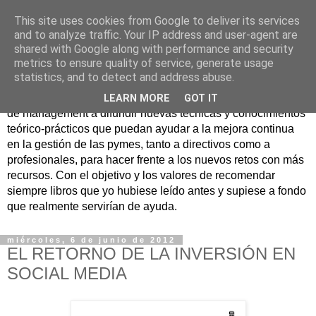
This site uses cookies from Google to deliver its services
Nuevo Viernes - Nuevo
and to analyze traffic. Your IP address and user-agent are
shared with Google along with performance and security
Libro
metrics to ensure quality of service, generate usage
statistics, and to detect and address abuse.
Nace con la misión de ayudar mediante la lectura de libros
LEARN MORE
GOT IT
de management a difundir nuevas técnicas y conocimientos
teórico-prácticos que puedan ayudar a la mejora continua
en la gestión de las pymes, tanto a directivos como a
profesionales, para hacer frente a los nuevos retos con más
recursos. Con el objetivo y los valores de recomendar
siempre libros que yo hubiese leído antes y supiese a fondo
que realmente servirían de ayuda.
miércoles, 6 de junio de 2012
EL RETORNO DE LA INVERSIÓN EN
SOCIAL MEDIA