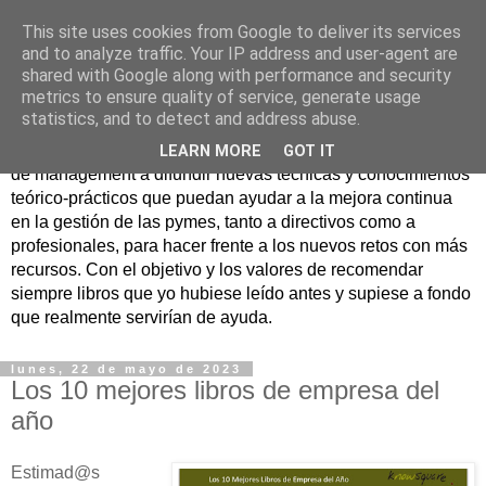
This site uses cookies from Google to deliver its services
Nuevo Viernes - Nuevo
and to analyze traffic. Your IP address and user-agent are
shared with Google along with performance and security
Libro
metrics to ensure quality of service, generate usage
statistics, and to detect and address abuse.
Nace con la misión de ayudar mediante la lectura de libros
LEARN MORE
GOT IT
de management a difundir nuevas técnicas y conocimientos
teórico-prácticos que puedan ayudar a la mejora continua
en la gestión de las pymes, tanto a directivos como a
profesionales, para hacer frente a los nuevos retos con más
recursos. Con el objetivo y los valores de recomendar
siempre libros que yo hubiese leído antes y supiese a fondo
que realmente servirían de ayuda.
lunes, 22 de mayo de 2023
Los 10 mejores libros de empresa del
año
Estimad@s