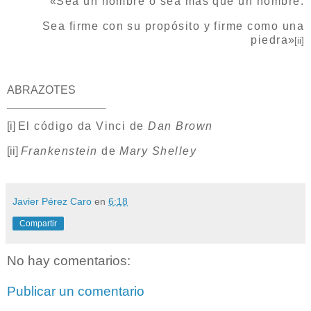
«
Sea un hombre o sea más que un hombre.
Sea firme con su propósito y firme como una
piedra
»
[ii]
ABRAZOTES
[i]
El código da Vinci de
Dan Brown
[ii]
Frankenstein
de
Mary Shelley
Javier Pérez Caro
en
6:18
Compartir
No hay comentarios:
Publicar un comentario